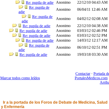
Anonimo
22/12/10
04:43 AM
Re: pupila de adie
Re: pupila de
Anonimo
06/04/11
12:46 AM
adie
Re: pupila de
Anonimo
04/02/12
02:08 AM
adie
Anonimo
22/12/10
04:38 AM
Re: pupila de adie
Anonimo
03/03/12
02:46 PM
Re: pupila de adie
Anonimo
03/03/12
02:52 PM
Re: pupila de adie
Anonimo
14/03/12
12:17 AM
Re: pupila de adie
Re: pupila de
Anonimo
06/10/12
02:51 PM
adie
Anonimo
19/03/18
03:30 AM
Re: pupila de adie
Contactar
·
Portada d
Marcar todos como leídos
PortalesMedicos.com
Arrib
Ir a la portada de los Foros de Debate de Medicina, Salud
y Enfermería