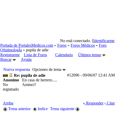
No está conectado. [
Identificarme
Portada de PortalesMedicos.com
»
Foros
»
Foros Médicos
»
Foro
OftalmologÍa
» pupila de adie
Registrarme
Lista de Foros
Calendario
Últimos temas
Buscar
Ayuda
Nueva respuesta
Opciones de tema
#12096
-
09/06/07
12:41 AM
Re: pupila de adie
Anonimo
En casa de herrero.....
No
Animo!!
registrado
Arriba
Responder
Citar
Tema anterior
Indice
Tema siguiente