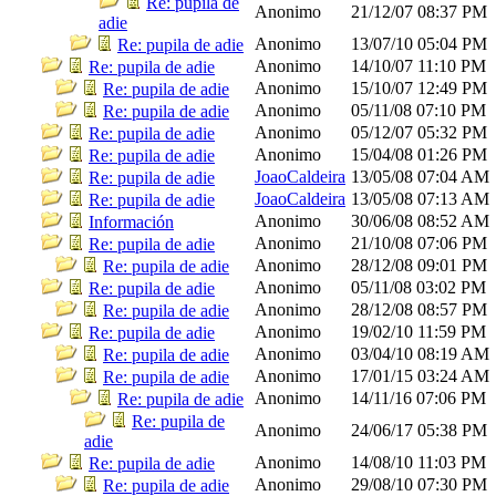
Re: pupila de
Anonimo
21/12/07
08:37 PM
adie
Anonimo
13/07/10
05:04 PM
Re: pupila de adie
Anonimo
14/10/07
11:10 PM
Re: pupila de adie
Anonimo
15/10/07
12:49 PM
Re: pupila de adie
Anonimo
05/11/08
07:10 PM
Re: pupila de adie
Anonimo
05/12/07
05:32 PM
Re: pupila de adie
Anonimo
15/04/08
01:26 PM
Re: pupila de adie
JoaoCaldeira
13/05/08
07:04 AM
Re: pupila de adie
JoaoCaldeira
13/05/08
07:13 AM
Re: pupila de adie
Anonimo
30/06/08
08:52 AM
Información
Anonimo
21/10/08
07:06 PM
Re: pupila de adie
Anonimo
28/12/08
09:01 PM
Re: pupila de adie
Anonimo
05/11/08
03:02 PM
Re: pupila de adie
Anonimo
28/12/08
08:57 PM
Re: pupila de adie
Anonimo
19/02/10
11:59 PM
Re: pupila de adie
Anonimo
03/04/10
08:19 AM
Re: pupila de adie
Anonimo
17/01/15
03:24 AM
Re: pupila de adie
Anonimo
14/11/16
07:06 PM
Re: pupila de adie
Re: pupila de
Anonimo
24/06/17
05:38 PM
adie
Anonimo
14/08/10
11:03 PM
Re: pupila de adie
Anonimo
29/08/10
07:30 PM
Re: pupila de adie