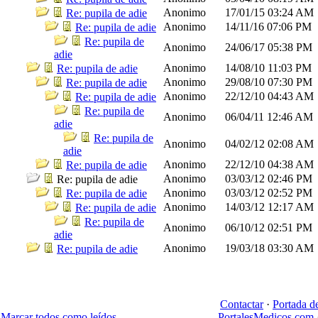
Anonimo
17/01/15
03:24 AM
Re: pupila de adie
Anonimo
14/11/16
07:06 PM
Re: pupila de adie
Re: pupila de
Anonimo
24/06/17
05:38 PM
adie
Anonimo
14/08/10
11:03 PM
Re: pupila de adie
Anonimo
29/08/10
07:30 PM
Re: pupila de adie
Anonimo
22/12/10
04:43 AM
Re: pupila de adie
Re: pupila de
Anonimo
06/04/11
12:46 AM
adie
Re: pupila de
Anonimo
04/02/12
02:08 AM
adie
Anonimo
22/12/10
04:38 AM
Re: pupila de adie
Anonimo
03/03/12
02:46 PM
Re: pupila de adie
Anonimo
03/03/12
02:52 PM
Re: pupila de adie
Anonimo
14/03/12
12:17 AM
Re: pupila de adie
Re: pupila de
Anonimo
06/10/12
02:51 PM
adie
Anonimo
19/03/18
03:30 AM
Re: pupila de adie
Contactar
·
Portada d
Marcar todos como leídos
PortalesMedicos.com