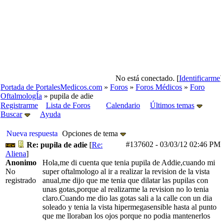
No está conectado. [
Identificarme
Portada de PortalesMedicos.com
»
Foros
»
Foros Médicos
»
Foro
OftalmologÍa
» pupila de adie
Registrarme
Lista de Foros
Calendario
Últimos temas
Buscar
Ayuda
Nueva respuesta
Opciones de tema
#137602
-
03/03/12
02:46 PM
Re: pupila de adie
[
Re:
Aliena
]
Anonimo
Hola,me di cuenta que tenia pupila de Addie,cuando mi
No
super oftalmologo al ir a realizar la revision de la vista
registrado
anual,me dijo que me tenia que dilatar las pupilas con
unas gotas,porque al realizarme la revision no lo tenia
claro.Cuando me dio las gotas sali a la calle con un dia
soleado y tenia la vista hipermegasensible hasta al punto
que me lloraban los ojos porque no podia mantenerlos