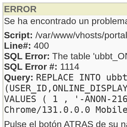
ERROR
Se ha encontrado un problem
Script:
/var/www/vhosts/porta
Line#:
400
SQL Error:
The table 'ubbt_ON
SQL Error #:
1114
REPLACE INTO ubb
Query:
(USER_ID,ONLINE_DISPLA
VALUES ( 1 , '-ANON-21
Chrome/131.0.0.0 Mobil
Pulse el botón ATRAS de su na