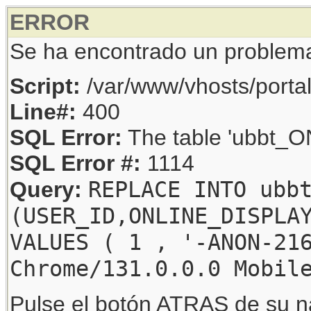
ERROR
Se ha encontrado un problem
Script:
/var/www/vhosts/porta
Line#:
400
SQL Error:
The table 'ubbt_ON
SQL Error #:
1114
REPLACE INTO ubb
Query:
(USER_ID,ONLINE_DISPLA
VALUES ( 1 , '-ANON-21
Chrome/131.0.0.0 Mobil
Pulse el botón ATRAS de su na