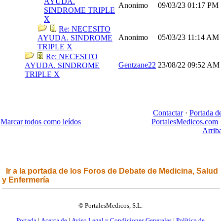
AYUDA.
Anonimo
09/03/23
01:17 PM
SINDROME TRIPLE
X
Re: NECESITO
Anonimo
05/03/23
11:14 AM
AYUDA. SINDROME
TRIPLE X
Re: NECESITO
Gentzane22
23/08/22
09:52 AM
AYUDA. SINDROME
TRIPLE X
Contactar
·
Portada d
Marcar todos como leídos
PortalesMedicos.com
Arrib
Ir a la portada de los Foros de Debate de Medicina, Salud
y Enfermería
© PortalesMedicos, S.L.
Portada
|
Acerca de
|
Aviso Legal y Condiciones Generales
|
Política de