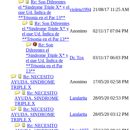
Re: Son Diferentes
el *Sindrome Triple X* y el
violeta1994
21/08/17
11:25 AM
que Ud. Índica de
**Trisonia en el Par 13**
Re: Son Diferentes
el *Sindrome Triple X* y
Anonimo
02/11/17
07:04 PM
el que Ud. Índica de
**Trisonia en el Par 13**
Re: Son
Diferentes el
*Sindrome Triple X* y
Dr. Tox
03/11/17
06:03 PM
el que Ud. Índica de
**Trisonia en el Par
13**
Re: NECESITO
Anonimo
17/05/20
02:58 PM
AYUDA. SINDROME
TRIPLE X
Re: NECESITO
Laralarita
28/05/20
02:53 PM
AYUDA. SINDROME
TRIPLE X
Re: NECESITO
Laralarita
28/05/20
03:12 PM
AYUDA. SINDROME
TRIPLE X
Re: NECESITO