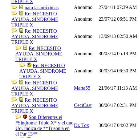
TRIPLE X
Anonimo
27/04/11
07:39 AM
para las próximas
Re: NECESITO
Anonimo
23/07/12
06:51 PM
AYUDA. SINDROME
TRIPLE X
Re: NECESITO
Anonimo
13/09/13
02:50 AM
AYUDA. SINDROME
TRIPLE X
Re: NECESITO
Anonimo
30/03/14
05:19 PM
AYUDA. SINDROME
TRIPLE X
Re: NECESITO
Anonimo
30/03/14
06:30 PM
AYUDA. SINDROME
TRIPLE X
Re: NECESITO
Marta55
21/06/17
11:13 AM
AYUDA. SINDROME
TRIPLE X
Re: NECESITO
CeciCast
30/06/17
02:31 PM
AYUDA. SINDROME
TRIPLE X
Son Diferentes el
*Sindrome Triple X* y el que
Dr. Tox
30/06/17
04:02 PM
Ud. Índica de **Trisonia en
el Par 13**