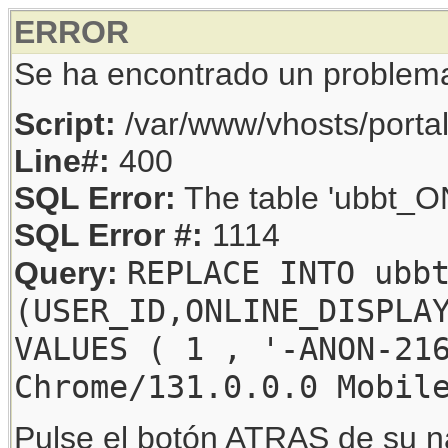
ERROR
Se ha encontrado un problem
Script:
/var/www/vhosts/porta
Line#:
400
SQL Error:
The table 'ubbt_ON
SQL Error #:
1114
REPLACE INTO ubb
Query:
(USER_ID,ONLINE_DISPLA
VALUES ( 1 , '-ANON-21
Chrome/131.0.0.0 Mobil
Pulse el botón ATRAS de su na