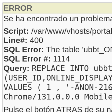
ERROR
Se ha encontrado un problem
Script:
/var/www/vhosts/porta
Line#:
400
SQL Error:
The table 'ubbt_ON
SQL Error #:
1114
REPLACE INTO ubb
Query:
(USER_ID,ONLINE_DISPLA
VALUES ( 1 , '-ANON-21
Chrome/131.0.0.0 Mobil
Pulse el botón ATRAS de su na