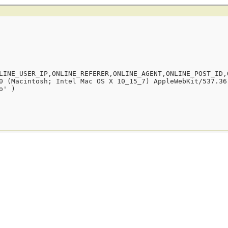
LINE_USER_IP,ONLINE_REFERER,ONLINE_AGENT,ONLINE_POST_ID,
0 (Macintosh; Intel Mac OS X 10_15_7) AppleWebKit/537.36
o' )