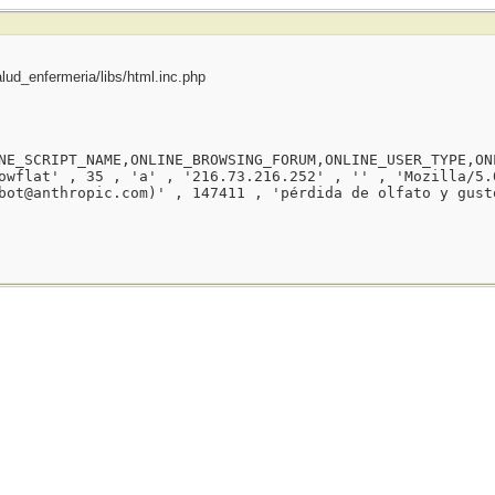
ud_enfermeria/libs/html.inc.php
NE_SCRIPT_NAME,ONLINE_BROWSING_FORUM,ONLINE_USER_TYPE,ON
owflat' , 35 , 'a' , '216.73.216.252' , '' , 'Mozilla/5.
bot@anthropic.com)' , 147411 , 'pérdida de olfato y gust