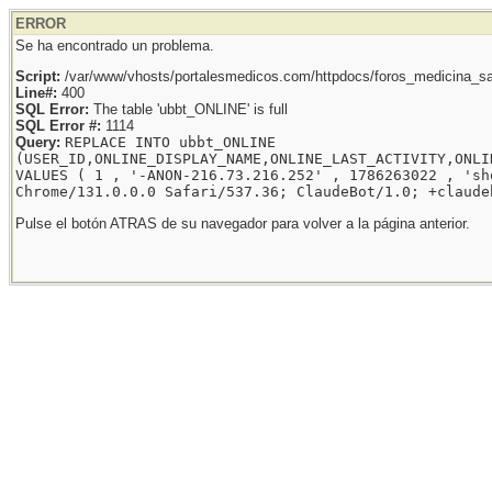
ERROR
Se ha encontrado un problema.
Script:
/var/www/vhosts/portalesmedicos.com/httpdocs/foros_medicina_sal
Line#:
400
SQL Error:
The table 'ubbt_ONLINE' is full
SQL Error #:
1114
Query:
REPLACE INTO ubbt_ONLINE
(USER_ID,ONLINE_DISPLAY_NAME,ONLINE_LAST_ACTIVITY,ONLI
VALUES ( 1 , '-ANON-216.73.216.252' , 1786263022 , 'sh
Chrome/131.0.0.0 Safari/537.36; ClaudeBot/1.0; +claude
Pulse el botón ATRAS de su navegador para volver a la página anterior.