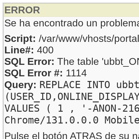
ERROR
Se ha encontrado un problem
Script:
/var/www/vhosts/porta
Line#:
400
SQL Error:
The table 'ubbt_ON
SQL Error #:
1114
REPLACE INTO ubb
Query:
(USER_ID,ONLINE_DISPLA
VALUES ( 1 , '-ANON-21
Chrome/131.0.0.0 Mobil
Pulse el botón ATRAS de su na