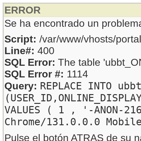
ERROR
Se ha encontrado un problem
Script:
/var/www/vhosts/porta
Line#:
400
SQL Error:
The table 'ubbt_ON
SQL Error #:
1114
REPLACE INTO ubb
Query:
(USER_ID,ONLINE_DISPLA
VALUES ( 1 , '-ANON-21
Chrome/131.0.0.0 Mobil
Pulse el botón ATRAS de su na