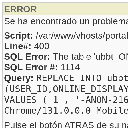
ERROR
Se ha encontrado un problem
Script:
/var/www/vhosts/porta
Line#:
400
SQL Error:
The table 'ubbt_ON
SQL Error #:
1114
REPLACE INTO ubb
Query:
(USER_ID,ONLINE_DISPLA
VALUES ( 1 , '-ANON-21
Chrome/131.0.0.0 Mobil
Pulse el botón ATRAS de su na