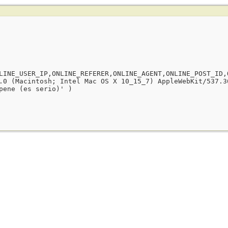
LINE_USER_IP,ONLINE_REFERER,ONLINE_AGENT,ONLINE_POST_ID,
.0 (Macintosh; Intel Mac OS X 10_15_7) AppleWebKit/537.3
pene (es serio)' )