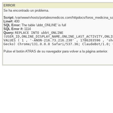
ERROR
Se ha encontrado un problema.
Script:
/var/www/vhosts/portalesmedicos.com/httpdocs/foros_medicina_sal
Line#:
400
SQL Error:
The table 'ubbt_ONLINE' is full
SQL Error #:
1114
Query:
REPLACE INTO ubbt_ONLINE
(USER_ID,ONLINE_DISPLAY_NAME,ONLINE_LAST_ACTIVITY,ONLI
VALUES ( 1 , '-ANON-216.73.216.230' , 1786203596 , 'sh
Gecko) Chrome/131.0.0.0 Safari/537.36; ClaudeBot/1.0; 
Pulse el botón ATRAS de su navegador para volver a la página anterior.