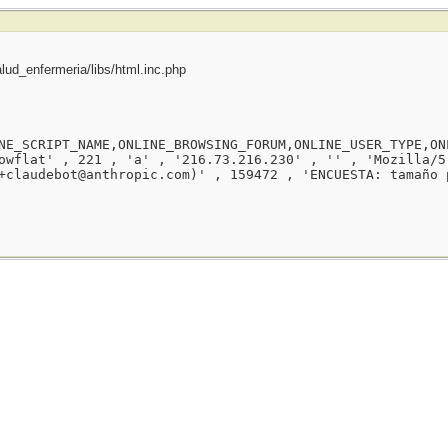
ud_enfermeria/libs/html.inc.php
NE_SCRIPT_NAME,ONLINE_BROWSING_FORUM,ONLINE_USER_TYPE,ON
owflat' , 221 , 'a' , '216.73.216.230' , '' , 'Mozilla/5
+claudebot@anthropic.com)' , 159472 , 'ENCUESTA: tamaño 