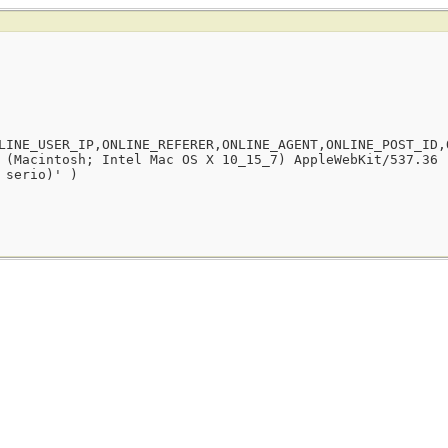
LINE_USER_IP,ONLINE_REFERER,ONLINE_AGENT,ONLINE_POST_ID,
 (Macintosh; Intel Mac OS X 10_15_7) AppleWebKit/537.36 
 serio)' )