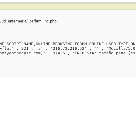
ud_enfermeria/libs/html.inc.php
NE_SCRIPT_NAME,ONLINE_BROWSING_FORUM,ONLINE_USER_TYPE,ON
wflat' , 221 , 'a' , '216.73.216.52' , '' , 'Mozilla/5.0
bot@anthropic.com)' , 97436 , 'ENCUESTA: tamaño pene (es