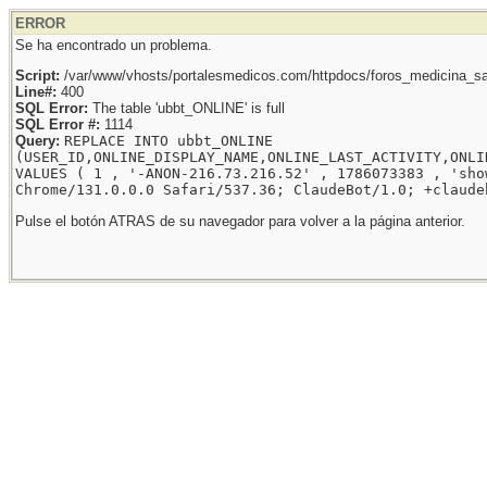
ERROR
Se ha encontrado un problema.
Script:
/var/www/vhosts/portalesmedicos.com/httpdocs/foros_medicina_sal
Line#:
400
SQL Error:
The table 'ubbt_ONLINE' is full
SQL Error #:
1114
Query:
REPLACE INTO ubbt_ONLINE
(USER_ID,ONLINE_DISPLAY_NAME,ONLINE_LAST_ACTIVITY,ONLI
VALUES ( 1 , '-ANON-216.73.216.52' , 1786073383 , 'sho
Chrome/131.0.0.0 Safari/537.36; ClaudeBot/1.0; +claude
Pulse el botón ATRAS de su navegador para volver a la página anterior.