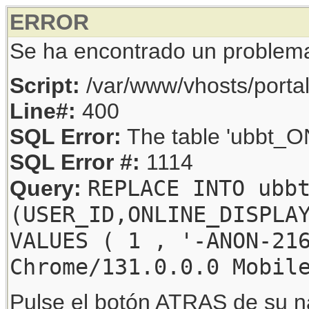
ERROR
Se ha encontrado un problem
Script:
/var/www/vhosts/porta
Line#:
400
SQL Error:
The table 'ubbt_ON
SQL Error #:
1114
REPLACE INTO ubb
Query:
(USER_ID,ONLINE_DISPLA
VALUES ( 1 , '-ANON-21
Chrome/131.0.0.0 Mobil
Pulse el botón ATRAS de su na