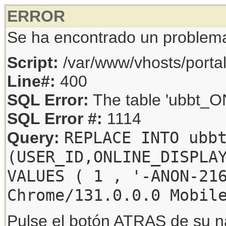
ERROR
Se ha encontrado un problem
Script:
/var/www/vhosts/porta
Line#:
400
SQL Error:
The table 'ubbt_ON
SQL Error #:
1114
REPLACE INTO ubb
Query:
(USER_ID,ONLINE_DISPLA
VALUES ( 1 , '-ANON-21
Chrome/131.0.0.0 Mobil
Pulse el botón ATRAS de su na