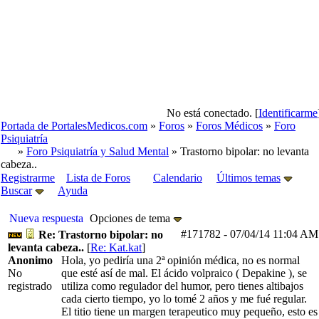
No está conectado. [
Identificarme
Portada de PortalesMedicos.com
»
Foros
»
Foros Médicos
»
Foro
Psiquiatría
»
Foro Psiquiatría y Salud Mental
» Trastorno bipolar: no levanta
cabeza..
Registrarme
Lista de Foros
Calendario
Últimos temas
Buscar
Ayuda
Nueva respuesta
Opciones de tema
#171782
-
07/04/14
11:04 AM
Re: Trastorno bipolar: no
levanta cabeza..
[
Re: Kat.kat
]
Anonimo
Hola, yo pediría una 2ª opinión médica, no es normal
No
que esté así de mal. El ácido volpraico ( Depakine ), se
registrado
utiliza como regulador del humor, pero tienes altibajos
cada cierto tiempo, yo lo tomé 2 años y me fué regular.
El titio tiene un margen terapeutico muy pequeño, esto es