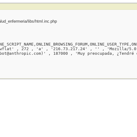
ud_enfermeria/libs/html.inc.php
NE_SCRIPT_NAME,ONLINE_BROWSING_FORUM,ONLINE_USER_TYPE,ON
wflat' , 272 , 'a' , '216.73.217.24' , '' , 'Mozilla/5.0
bot@anthropic.com)' , 187000 , 'Muy preocupada, ¿Tendré 