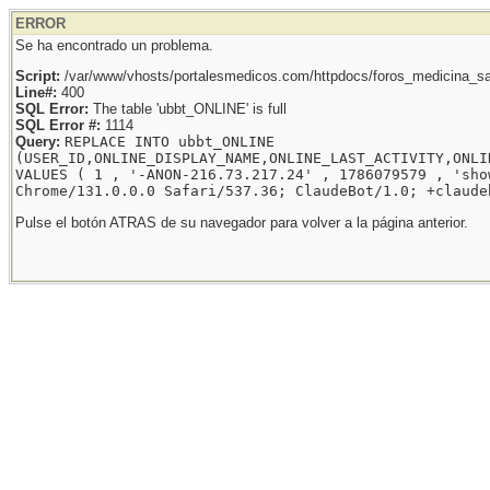
ERROR
Se ha encontrado un problema.
Script:
/var/www/vhosts/portalesmedicos.com/httpdocs/foros_medicina_sal
Line#:
400
SQL Error:
The table 'ubbt_ONLINE' is full
SQL Error #:
1114
Query:
REPLACE INTO ubbt_ONLINE
(USER_ID,ONLINE_DISPLAY_NAME,ONLINE_LAST_ACTIVITY,ONLI
VALUES ( 1 , '-ANON-216.73.217.24' , 1786079579 , 'sho
Chrome/131.0.0.0 Safari/537.36; ClaudeBot/1.0; +claude
Pulse el botón ATRAS de su navegador para volver a la página anterior.