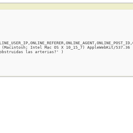
LINE_USER_IP,ONLINE_REFERER,ONLINE_AGENT,ONLINE_POST_ID,
 (Macintosh; Intel Mac OS X 10_15_7) AppleWebKit/537.36 
obstruidas las arterias?' )