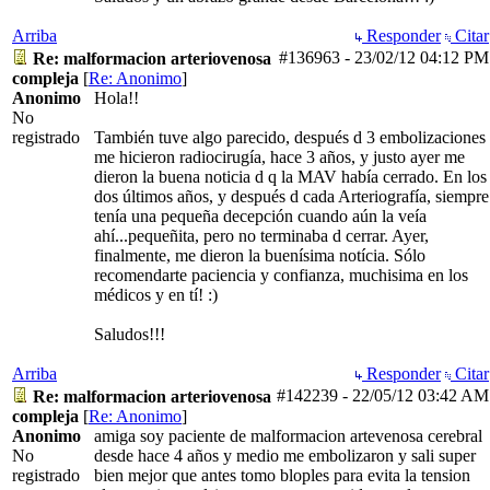
Arriba
Responder
Citar
#136963
-
23/02/12
04:12 PM
Re: malformacion arteriovenosa
compleja
[
Re: Anonimo
]
Anonimo
Hola!!
No
registrado
También tuve algo parecido, después d 3 embolizaciones
me hicieron radiocirugía, hace 3 años, y justo ayer me
dieron la buena noticia d q la MAV había cerrado. En los
dos últimos años, y después d cada Arteriografía, siempre
tenía una pequeña decepción cuando aún la veía
ahí...pequeñita, pero no terminaba d cerrar. Ayer,
finalmente, me dieron la buenísima notícia. Sólo
recomendarte paciencia y confianza, muchisima en los
médicos y en tí! :)
Saludos!!!
Arriba
Responder
Citar
#142239
-
22/05/12
03:42 AM
Re: malformacion arteriovenosa
compleja
[
Re: Anonimo
]
Anonimo
amiga soy paciente de malformacion artevenosa cerebral
No
desde hace 4 años y medio me embolizaron y sali super
registrado
bien mejor que antes tomo bloples para evita la tension