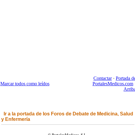
Contactar
·
Portada d
Marcar todos como leídos
PortalesMedicos.com
Arrib
Ir a la portada de los Foros de Debate de Medicina, Salud
y Enfermería
© PortalesMedicos, S.L.