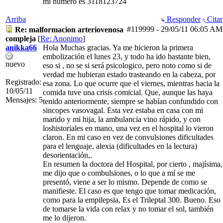
mi numero es 3118123724
Arriba
Responder
Citar
#119999
-
29/05/11
06:05 AM
Re: malformacion arteriovenosa
compleja
[
Re: Anonimo
]
anikka66
Hola Muchas gracias. Ya me hicieron la primera
embolización el lunes 23, y todo ha ido bastante bien,
nuevo
eso si , no se si será psicologico, pero noto como si de
verdad me hubieran estado trasteando en la cabeza, por
Registrado:
esa zona. Lo que ocurre que el viernes, mientras hacia la
10/05/11
comida tuve una crisis comicial. Que, aunque las haya
Mensajes: 5
tenido anteriormente, siempre se habían confundido con
sincopes vasovagal. Esta vez estaba en casa con mi
marido y mi hija, la ambulancia vino rápido, y con
loshistoriales en mano, una vez en el hospital lo vieron
claron. En mi caso en vez de convulsiones dificultades
para el lenguaje, alexia (dificultades en la lectura)
desorientación,.
En resumen la doctora del Hospital, por cierto , majísima,
me dijo que o combulsiones, o lo que a mí se me
presentó, viene a ser lo mismo. Depende de como se
manifieste. El caso es que tengo que tomar medicación,
como para la empilepsia, Es el Trileptal 300. Bueno. Eso
de tomarse la vida con relax y no tomar el sol, también
me lo dijeron.