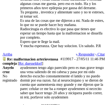
algunas cosas me guesta. pero eso es todo. Ha y los
primeros años tuve epilepsia por gausa del derrame.
Tu pregunta , investica y alimentate sano y no te estreses,
ni tomar sol.
Es una de las cosas que me dijieron a mi. Nada de estres,
lo que no se puede hacer hoy mañana.
Radiocirugia es efectivo lo que pasa que tienes que
esperar un tiempo hasta que la malformacion se disuelfa
por completo.
Espero que te llege la mail.
Y mucha esperanza. Que hay solucion. Un saludo. P.R
Arriba
Responder
Citar
#119917
-
27/05/11
11:46 PM
Re: malformacion arteriovenosa
compleja
[
Re: duesseldorf
]
Anyelo
ayudenmen tengo algo parecido pero es mas grave tengo
cruz
una vena saliendo de mi cabesa y pasa por mi oido
No
derecho escucho consstantemente el latido y no puedo
registrado
dormir por esa razon. fui al neurocirujano y se dieron de
cuenta que aumentoesta muy grande y me dijeron que la
parec celular ce me ba a romper ayudenmen si nececito
saber que hacer tengo 20 años y niciquera puedo correr,
ni reir, porfavor solo ayudenmen