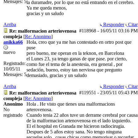
Mensajes: 5
la duramadre, por lo que no está entrando en el cerebro.
Ya me queda menos,
gracias y un saludo
Arriba
Responder
Citar
#118968
-
16/05/11
03:16 PM
Re: malformacion arteriovenosa
compleja
[
Re: Anonimo
]
anikka66
Hola, creo que ya me has contestado en ortro post que
puse
nuevo
pero bueno, me operan en la teknon, en Barcelona
el Lunes 23, ya tengo ganas de que pase. por cierto,
Registrado:
como fue el tema de la anestesia, era general , por
10/05/11
sedación, bueno, estoy tan nerviosa que pregunto
Mensajes: 5
demasiado, gracias y un saludo
Arriba
Responder
Citar
#119551
-
23/05/11
05:43 PM
Re: malformacion arteriovenosa
compleja
[
Re: Anonimo
]
Anonimo
Hola . He visto que tienes una malformacions
No
arterovenosa.
registrado
Cuando tenia 22 años tuve un derrame cerebral por causa
de la malformacion artenovenosa en el lado izquierdo.
El el hospital en Granada me hicieron radiocirugia.
Despues de 5 años estoy sana. No tengo ninguna
secuelas solo , cosas chicas como memorisar o recordar