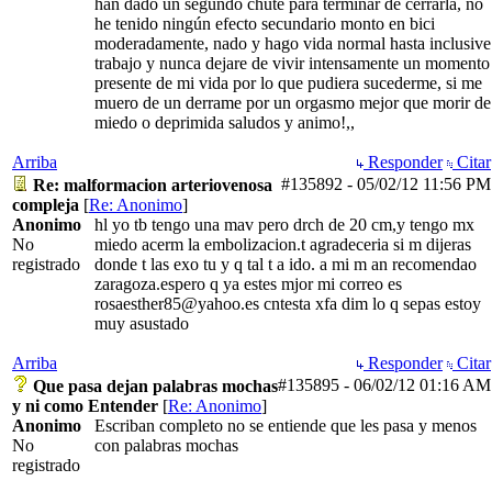
han dado un segundo chute para terminar de cerrarla, no
he tenido ningún efecto secundario monto en bici
moderadamente, nado y hago vida normal hasta inclusive
trabajo y nunca dejare de vivir intensamente un momento
presente de mi vida por lo que pudiera sucederme, si me
muero de un derrame por un orgasmo mejor que morir de
miedo o deprimida saludos y animo!,,
Arriba
Responder
Citar
#135892
-
05/02/12
11:56 PM
Re: malformacion arteriovenosa
compleja
[
Re: Anonimo
]
Anonimo
hl yo tb tengo una mav pero drch de 20 cm,y tengo mx
No
miedo acerm la embolizacion.t agradeceria si m dijeras
registrado
donde t las exo tu y q tal t a ido. a mi m an recomendao
zaragoza.espero q ya estes mjor mi correo es
rosaesther85@yahoo.es cntesta xfa dim lo q sepas estoy
muy asustado
Arriba
Responder
Citar
#135895
-
06/02/12
01:16 AM
Que pasa dejan palabras mochas
y ni como Entender
[
Re: Anonimo
]
Anonimo
Escriban completo no se entiende que les pasa y menos
No
con palabras mochas
registrado