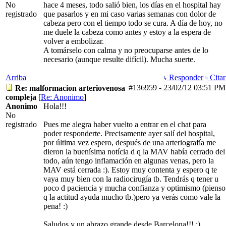
No
hace 4 meses, todo salió bien, los días en el hospital hay
registrado
que pasarlos y en mi caso varias semanas con dolor de
cabeza pero con el tiempo todo se cura. A día de hoy, no
me duele la cabeza como antes y estoy a la espera de
volver a embolizar.
A tomárselo con calma y no preocuparse antes de lo
necesario (aunque resulte difícil). Mucha suerte.
Arriba
Responder
Citar
#136959
-
23/02/12
03:51 PM
Re: malformacion arteriovenosa
compleja
[
Re: Anonimo
]
Anonimo
Hola!!!
No
registrado
Pues me alegra haber vuelto a entrar en el chat para
poder responderte. Precisamente ayer salí del hospital,
por última vez espero, después de una arteriografía me
dieron la buenísima notícia d q la MAV había cerrado del
todo, aún tengo inflamación en algunas venas, pero la
MAV está cerrada :). Estoy muy contenta y espero q te
vaya muy bien con la radiocirugía tb. Tendrás q tener u
poco d paciencia y mucha confianza y optimismo (pienso
q la actitud ayuda mucho tb.)pero ya verás como vale la
pena! :)
Saludos y un abrazo grande desde Barcelona!!! :)