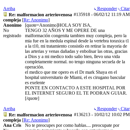
Arriba
Responder
Citar
#135918
-
06/02/12
11:19 AM
Re: malformacion arteriovenosa
compleja
[
Re: Anonimo
]
Anonimo
[quote=Anonimo]HOLA SOY ISA,
No
TENGO 32 AÑOS Y ME OPERE DE una
registrado
malformación congenita tambien muy compleja, pero la
mia fue en la medula espinal desde la vertebra toraxica t1
a la t10, mi tratamiento consistío en retirar la mayoria de
las arterias y venas dañadas y enbolisar las otras, gracias
a Dios y a mi medico todo salio bien, llevo una vida
completamente normal. no tengo ninguna secuela de la
operación.
el medico que me opero es el Dr mark Shaya en el
hospital universitario de Miami, el es cirugano bascular
es exelente
PONTE EN CONTACTO A ESTE HOSPITAL POR
EL INTERNET SEGURO EL TE PODRAN GUIAR.
[/quote]
Arriba
Responder
Citar
#136213
-
10/02/12
10:02 PM
Re: malformacion arteriovenosa
compleja
[
Re: Anonimo
]
Ana Cris
No te preocupes por como hablas.... preocupate por