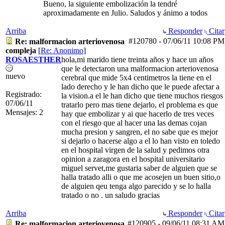
Bueno, la siguiente embolización la tendré
aproximadamente en Julio. Saludos y ánimo a todos
Arriba
Responder
Citar
#120780
-
07/06/11
10:08 PM
Re: malformacion arteriovenosa
compleja
[
Re: Anonimo
]
ROSAESTHER
hola,mi marido tiene treinta años y hace un años
que le detectaron una malformacion arteriovenosa
nuevo
cerebral que mide 5x4 centimetros la tiene en el
lado derecho y le han dicho que le puede afectar a
Registrado:
la vision.a el le han dicho que tiene muchos riesgos
07/06/11
tratarlo pero mas tiene dejarlo, el problema es que
Mensajes: 2
hay que embolizar y ai que hacerlo de tres veces
con el riesgo que al hacer una las demas cojan
mucha presion y sangren, el no sabe que es mejor
si dejarlo o hacerse algo a el lo han visto en toledo
en el hospital virgen de la salud y pedimos otra
opinion a zaragora en el hospital universitario
miguel servet,me gustaria saber de alguien que se
halla tratado alli o que me acosejen un buen sitio,o
de alguien qeu tenga algo parecido y se lo halla
tratado o no . un saludo gracias
Arriba
Responder
Citar
#120905
-
09/06/11
08:31 AM
Re: malformacion arteriovenosa