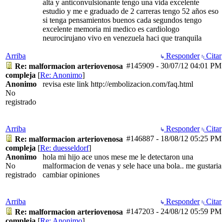
alta y anticonvulsionante tengo una vida excelente
estudio y me e graduado de 2 carreras tengo 52 años eso
si tenga pensamientos buenos cada segundos tengo
excelente memoria mi medico es cardiologo
neurocirujano vivo en venezuela haci que tranquila
Arriba
Responder
Citar
#145909
-
30/07/12
04:01 PM
Re: malformacion arteriovenosa
compleja
[
Re: Anonimo
]
Anonimo
revisa este link http://embolizacion.com/faq.html
No
registrado
Arriba
Responder
Citar
#146887
-
18/08/12
05:25 PM
Re: malformacion arteriovenosa
compleja
[
Re: duesseldorf
]
Anonimo
hola mi hijo ace unos mese me le detectaron una
No
malformacion de venas y sele hace una bola.. me gustaria
registrado
cambiar opiniones
Arriba
Responder
Citar
#147203
-
24/08/12
05:59 PM
Re: malformacion arteriovenosa
compleja
[
Re: Anonimo
]