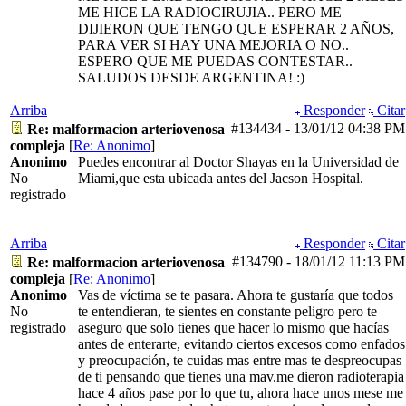
ME HICE LA RADIOCIRUJIA.. PERO ME
DIJIERON QUE TENGO QUE ESPERAR 2 AÑOS,
PARA VER SI HAY UNA MEJORIA O NO..
ESPERO QUE ME PUEDAS CONTESTAR..
SALUDOS DESDE ARGENTINA! :)
Arriba
Responder
Citar
#134434
-
13/01/12
04:38 PM
Re: malformacion arteriovenosa
compleja
[
Re: Anonimo
]
Anonimo
Puedes encontrar al Doctor Shayas en la Universidad de
No
Miami,que esta ubicada antes del Jacson Hospital.
registrado
Arriba
Responder
Citar
#134790
-
18/01/12
11:13 PM
Re: malformacion arteriovenosa
compleja
[
Re: Anonimo
]
Anonimo
Vas de víctima se te pasara. Ahora te gustaría que todos
No
te entendieran, te sientes en constante peligro pero te
registrado
aseguro que solo tienes que hacer lo mismo que hacías
antes de enterarte, evitando ciertos excesos como enfados
y preocupación, te cuidas mas entre mas te despreocupas
de ti pensando que tienes una mav.me dieron radioterapia
hace 4 años pase por lo que tu, ahora hace unos mese me