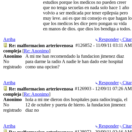
estudios porque los medicos no pueden creer
que no tenga secuelas en nada solo hace 1 año
volvio a ser medicada por tener epilepsia pero
muy leve. asi es que mi consejo es que hagan lo
que los medicos les dice pero pongan su vida
en manos de dios. que dios los bendiga a todos.
Arriba
Responder
Citar
#126852
-
11/09/11
03:11 AM
Re: malformacion arteriovenosa
compleja
[
Re: Anonimo
]
Anonimo
A mi me han recomendado la fundacion jimenez diaz
No
para darme la radio A nadie le han dado este hospital
registrado
como una opcion?
Arriba
Responder
Citar
#126903
-
12/09/11
07:26 AM
Re: malformacion arteriovenosa
compleja
[
Re: Anonimo
]
Anonimo
hola a mi me dieron dos hospitales para radiocirugia, el
No
12 de octubre y puerta de hierro. la fundacion jimenez
registrado
diaz no
Arriba
Responder
Citar
#128072
-
30/09/11
02:16 AM