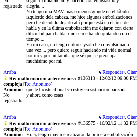
No
seguir tu tratamiento y hacerlo con entusiasmo y
registrado
alegria....
Yo tengo una MAV mas o menos grande en el lóbulo
izquierdo dela cabeza, me hice algunas embolizaciones
pero he decidido dejarlo ahí porque está en el área del
habla y en la última embolización me dejaron con cierta
dificultad para hablar que se me ha ido quitando con el
tiempo....
En mi caso, no tengo dolores ysolo he convulsionado
una vez.... pero quiero seguir haciendo mi vida normal
por mí y por mi familia que sé que se preocupa
muchisimo por mi.
Arriba
Responder
Citar
#136313
-
12/02/12
09:00 PM
Re: malformacion arteriovenosa
compleja
[
Re: Anonimo
]
Anonimo
que te hiciste al final yo estoy en sistuacion parecida
No
y ahora como estas
registrado
Arriba
Responder
Citar
#136575
-
16/02/12
11:32 PM
Re: malformacion arteriovenosa
compleja
[
Re: Anonimo
]
Anonimo
Hola, tengo mav me realizaron la primera embolización