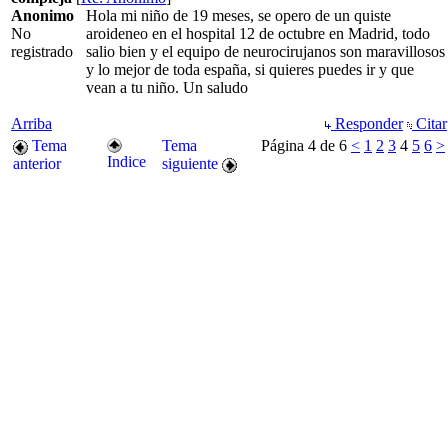
Anonimo
Hola mi niño de 19 meses, se opero de un quiste
No
aroideneo en el hospital 12 de octubre en Madrid, todo
registrado
salio bien y el equipo de neurocirujanos son maravillosos
y lo mejor de toda españa, si quieres puedes ir y que
vean a tu niño. Un saludo
Arriba
Responder
Citar
Tema
Tema
Página 4 de 6
<
1
2
3
4
5
6
>
Indice
anterior
siguiente