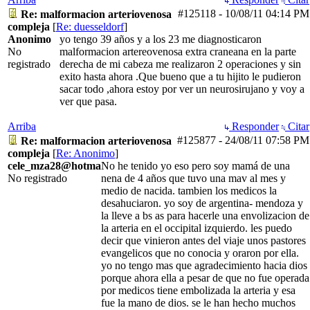
#125118
-
10/08/11
04:14 PM
Re: malformacion arteriovenosa
compleja
[
Re: duesseldorf
]
Anonimo
yo tengo 39 años y a los 23 me diagnosticaron
No
malformacion artereovenosa extra craneana en la parte
registrado
derecha de mi cabeza me realizaron 2 operaciones y sin
exito hasta ahora .Que bueno que a tu hijito le pudieron
sacar todo ,ahora estoy por ver un neurosirujano y voy a
ver que pasa.
Arriba
Responder
Citar
#125877
-
24/08/11
07:58 PM
Re: malformacion arteriovenosa
compleja
[
Re: Anonimo
]
cele_mza28@hotma
No he tenido yo eso pero soy mamá de una
No registrado
nena de 4 años que tuvo una mav al mes y
medio de nacida. tambien los medicos la
desahuciaron. yo soy de argentina- mendoza y
la lleve a bs as para hacerle una envolizacion de
la arteria en el occipital izquierdo. les puedo
decir que vinieron antes del viaje unos pastores
evangelicos que no conocia y oraron por ella.
yo no tengo mas que agradecimiento hacia dios
porque ahora ella a pesar de que no fue operada
por medicos tiene embolizada la arteria y esa
fue la mano de dios. se le han hecho muchos