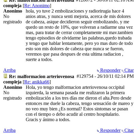
Re: malformacion arteriovenosa
compleja
[
Re: Anonimo
]
Anonimo
hola, yo tuve 2 embolizaciones y radiorirugia hace 4
No
anios atras, y nunca senti mejoria, acerca de mis dolores
registrado
de cabeza, asique decidieron seguir embolizando, y me
quedo un resto de 10%, que volveran a radiarme una vez
mas, para tratar de cerrar completamente mi mav.tambien
tengo episodios de olvidarme las palabras,quedo trabada
y tengo que hablar lentamente, pero yo mas duro de todo
esto son mis dolores de cabeza que nunca se fueron,
veremos que pasa despues de esta ultima radiacion ,
suerte a todos.
Arriba
Responder
Citar
#129754
-
26/10/11
02:14 PM
Re: malformacion arteriovenosa
compleja
[
Re: anikka66
]
Anonimo
Hola, yo tengo malformacion arteriovenosa occipital
No
izquierda, la semana pasada me realizaron la primera
registrado
embolización a los tres días me dieron el alta.Pero desde
entonces me duele la cabeza, tengo sensación de mareo y
no veo muy bien ¿Es normal? Estos sintomas se pasan
con el tiempo o debo acudir al centro hospitalario.
Gracis y ánimo a todos.
Arriba
Responder
Citar