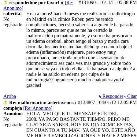
#131090
-
16/11/11
05:38 PM
respondedme por favor! :(
[
Re:
Anonimo
]
cabecita!
Hola a todos! hace 9 meses me realizaron la radiocirugía
No
en Madrid en la clinica Ruber, pero he tenido
registrado
complicaciones, necesito saber si a alguien le ha pasado
lo mismo, parece ser que se me ha cerrado la
malformación prematuramente, y eso me ha provocado
un edema cerebral, ahora tengo el brazo y media cara
dormida, los médicos me han dicho que cuando baje el
edema (inflamación) mejorare, pero estoy muy
preocupado, me extraña mucho que la sensación de
adormecimiento sea cada vez mas grande y sobre todo
que no se vaya en todo el dia... le ha pasado a alguien? a
nadie le ha salido un edema por culpa de la
radiocirugía?? agradecería mucho cualquier ayuda!
gracias!
Arriba
Responder
Citar
#133867
-
04/01/12
12:05 PM
Re: malformacion arteriovenosa
compleja
[
Re: Anonimo
]
Anonimo
HOLA, VEO QUE TU MENSAJE FUE DEL
No
2008..YA PASO BASTANTE TIEMPO, PERO ME
registrado
GUSTARIA SABER, HOY EN DIA COMO ESTAS,
EN CUANTO A TU MAV.. YA QUE YO, ESTE AÑO
ME HICE 3 EMBOLIZACIONES, Y HACE 2 MESES