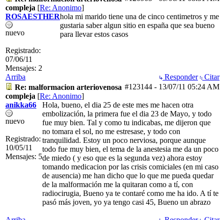
compleja
[
Re: Anonimo
]
ROSAESTHER
hola mi marido tiene una de cinco centimetros y me
gustaria saber algun sitio en españa que sea bueno
nuevo
para llevar estos casos
Registrado:
07/06/11
Mensajes: 2
Arriba
Responder
Citar
#123144
-
13/07/11
05:24 AM
Re: malformacion arteriovenosa
compleja
[
Re: Anonimo
]
anikka66
Hola, bueno, el dia 25 de este mes me hacen otra
embolización, la primera fue el dia 23 de Mayo, y todo
nuevo
fue muy bien. Tal y como tu indicabas, me dijeron que
no tomara el sol, no me estresase, y todo con
Registrado:
tranquilidad. Estoy un poco nerviosa, porque aunque
10/05/11
todo fue muy bien, el tema de la anestesia me da un poco
Mensajes: 5
de miedo ( y eso que es la segunda vez) ahora estoy
tomando medicacion por las crisis comiciales (en mi caso
de ausencia) me han dicho que lo que me pueda quedar
de la malformación me la quitaran como a tí, con
radiocirugia, Bueno ya te contaré como me ha ido. A tí te
pasó más joven, yo ya tengo casi 45, Bueno un abrazo
Arriba
Responder
Citar