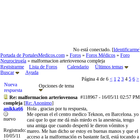
No está conectado. [
Identificarme
Portada de PortalesMedicos.com
»
Foros
»
Foros Médicos
»
Foro
Neurocirugía
» malformacion arteriovenosa compleja
Registrarme
Lista de Foros
Calendario
Últimos temas
Buscar
Ayuda
Página 4 de 6
<
1
2
3
4
5
6
>
Nueva
Opciones de tema
respuesta
#118967
-
16/05/11
02:57 PM
Re: malformacion arteriovenosa
compleja
[
Re: Anonimo
]
anikka66
Hola , gracias por tu respuesta,
Me operan el el centro medico Teknon, en Barcelona. yo
nuevo
casi que lo que me dá más miedo es la anestesia, tengo
una amiga que cuando despertó le dieron vómitos y
Registrado:
mareo. Me han dicho ue estoy en buenas manos y que el
10/05/11
acceso a la malformación es bastante facil, está tocando a