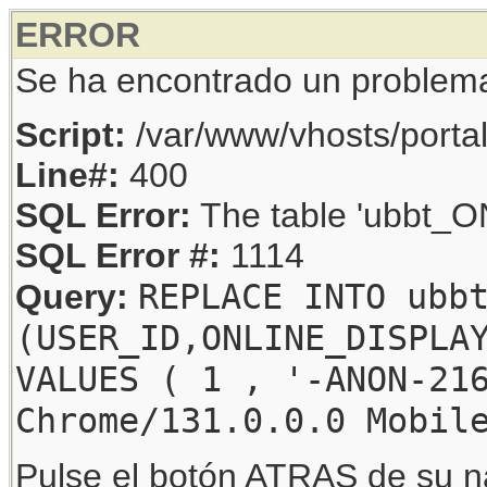
ERROR
Se ha encontrado un problem
Script:
/var/www/vhosts/porta
Line#:
400
SQL Error:
The table 'ubbt_ON
SQL Error #:
1114
REPLACE INTO ubb
Query:
(USER_ID,ONLINE_DISPLA
VALUES ( 1 , '-ANON-21
Chrome/131.0.0.0 Mobil
Pulse el botón ATRAS de su na