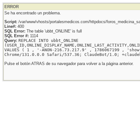
ERROR
Se ha encontrado un problema.
Script:
/var/www/vhosts/portalesmedicos.com/httpdocs/foros_medicina_sal
Line#:
400
SQL Error:
The table 'ubbt_ONLINE' is full
SQL Error #:
1114
Query:
REPLACE INTO ubbt_ONLINE
(USER_ID,ONLINE_DISPLAY_NAME,ONLINE_LAST_ACTIVITY,ONLI
VALUES ( 1 , '-ANON-216.73.217.9' , 1786067199 , 'show
Chrome/131.0.0.0 Safari/537.36; ClaudeBot/1.0; +claude
Pulse el botón ATRAS de su navegador para volver a la página anterior.