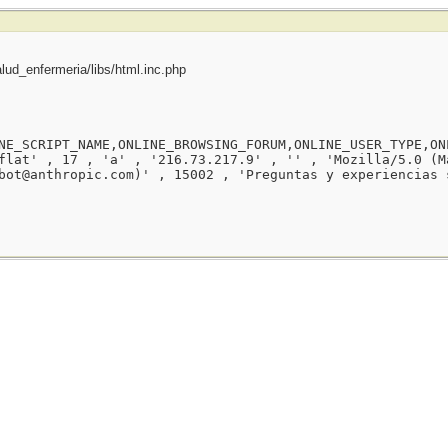
ud_enfermeria/libs/html.inc.php
NE_SCRIPT_NAME,ONLINE_BROWSING_FORUM,ONLINE_USER_TYPE,ON
flat' , 17 , 'a' , '216.73.217.9' , '' , 'Mozilla/5.0 (M
bot@anthropic.com)' , 15002 , 'Preguntas y experiencias 