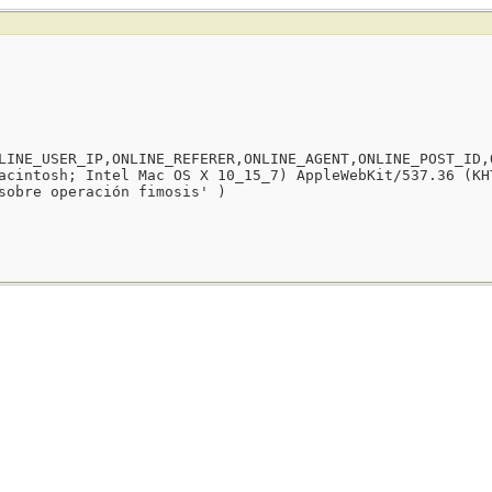
LINE_USER_IP,ONLINE_REFERER,ONLINE_AGENT,ONLINE_POST_ID,
acintosh; Intel Mac OS X 10_15_7) AppleWebKit/537.36 (KH
sobre operación fimosis' )