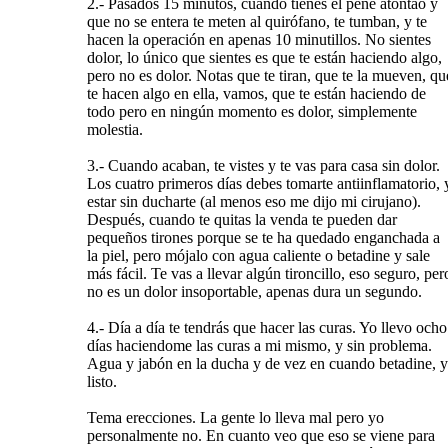
2.- Pasados 15 minutos, cuando tienes el pene atontao y
que no se entera te meten al quirófano, te tumban, y te
hacen la operación en apenas 10 minutillos. No sientes
dolor, lo único que sientes es que te están haciendo algo,
pero no es dolor. Notas que te tiran, que te la mueven, qu
te hacen algo en ella, vamos, que te están haciendo de
todo pero en ningún momento es dolor, simplemente
molestia.
3.- Cuando acaban, te vistes y te vas para casa sin dolor.
Los cuatro primeros días debes tomarte antiinflamatorio, 
estar sin ducharte (al menos eso me dijo mi cirujano).
Después, cuando te quitas la venda te pueden dar
pequeños tirones porque se te ha quedado enganchada a
la piel, pero mójalo con agua caliente o betadine y sale
más fácil. Te vas a llevar algún tironcillo, eso seguro, per
no es un dolor insoportable, apenas dura un segundo.
4.- Día a día te tendrás que hacer las curas. Yo llevo ocho
días haciendome las curas a mi mismo, y sin problema.
Agua y jabón en la ducha y de vez en cuando betadine, y
listo.
Tema erecciones. La gente lo lleva mal pero yo
personalmente no. En cuanto veo que eso se viene para