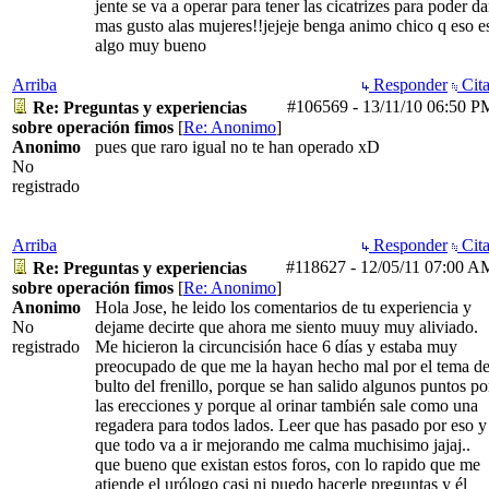
jente se va a operar para tener las cicatrizes para poder da
mas gusto alas mujeres!!jejeje benga animo chico q eso e
algo muy bueno
Arriba
Responder
Cita
#106569
-
13/11/10
06:50 P
Re: Preguntas y experiencias
sobre operación fimos
[
Re: Anonimo
]
Anonimo
pues que raro igual no te han operado xD
No
registrado
Arriba
Responder
Cita
#118627
-
12/05/11
07:00 A
Re: Preguntas y experiencias
sobre operación fimos
[
Re: Anonimo
]
Anonimo
Hola Jose, he leido los comentarios de tu experiencia y
No
dejame decirte que ahora me siento muuy muy aliviado.
registrado
Me hicieron la circuncisión hace 6 días y estaba muy
preocupado de que me la hayan hecho mal por el tema de
bulto del frenillo, porque se han salido algunos puntos po
las erecciones y porque al orinar también sale como una
regadera para todos lados. Leer que has pasado por eso y
que todo va a ir mejorando me calma muchisimo jajaj..
que bueno que existan estos foros, con lo rapido que me
atiende el urólogo casi ni puedo hacerle preguntas y él