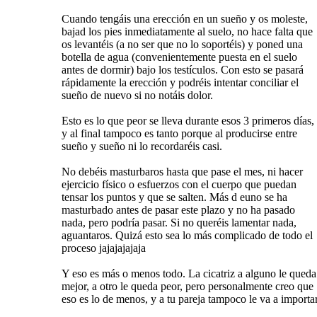
Cuando tengáis una erección en un sueño y os moleste,
bajad los pies inmediatamente al suelo, no hace falta que
os levantéis (a no ser que no lo soportéis) y poned una
botella de agua (convenientemente puesta en el suelo
antes de dormir) bajo los testículos. Con esto se pasará
rápidamente la erección y podréis intentar conciliar el
sueño de nuevo si no notáis dolor.
Esto es lo que peor se lleva durante esos 3 primeros días,
y al final tampoco es tanto porque al producirse entre
sueño y sueño ni lo recordaréis casi.
No debéis masturbaros hasta que pase el mes, ni hacer
ejercicio físico o esfuerzos con el cuerpo que puedan
tensar los puntos y que se salten. Más d euno se ha
masturbado antes de pasar este plazo y no ha pasado
nada, pero podría pasar. Si no queréis lamentar nada,
aguantaros. Quizá esto sea lo más complicado de todo el
proceso jajajajajaja
Y eso es más o menos todo. La cicatriz a alguno le queda
mejor, a otro le queda peor, pero personalmente creo que
eso es lo de menos, y a tu pareja tampoco le va a importar