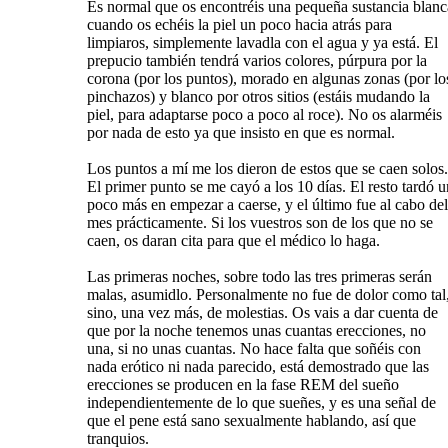
Es normal que os encontréis una pequeña sustancia blanc
cuando os echéis la piel un poco hacia atrás para
limpiaros, simplemente lavadla con el agua y ya está. El
prepucio también tendrá varios colores, púrpura por la
corona (por los puntos), morado en algunas zonas (por lo
pinchazos) y blanco por otros sitios (estáis mudando la
piel, para adaptarse poco a poco al roce). No os alarméis
por nada de esto ya que insisto en que es normal.
Los puntos a mí me los dieron de estos que se caen solos.
El primer punto se me cayó a los 10 días. El resto tardó u
poco más en empezar a caerse, y el último fue al cabo del
mes prácticamente. Si los vuestros son de los que no se
caen, os daran cita para que el médico lo haga.
Las primeras noches, sobre todo las tres primeras serán
malas, asumidlo. Personalmente no fue de dolor como tal
sino, una vez más, de molestias. Os vais a dar cuenta de
que por la noche tenemos unas cuantas erecciones, no
una, si no unas cuantas. No hace falta que soñéis con
nada erótico ni nada parecido, está demostrado que las
erecciones se producen en la fase REM del sueño
independientemente de lo que sueñes, y es una señal de
que el pene está sano sexualmente hablando, así que
tranquios.