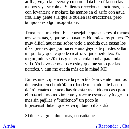
arriba, voy a la nevera y cojo una lata bien fría con las
manos y ya se calma. Si tienes erecciones nocturnas, bast
con levantarte y mojarte las manos en el grifo con agua
fría. Hay gente a la que le duelen las erecciones, pero
tampoco es algo insoportable.
Tema masturbación. Es aconsejable que esperes al menos
tres semanas, y que se te hayan caído todos los puntos. E
muy difícil aguantar, sobre todo a medida que pasan los
días, pero es que por hacerte una gayola te puedes saltar
un punto y que te quede cicatriz y que quede feo. Es
mejor joderse 20 días y tener la cola bonita para toda la
vida. Yo llevo ocho días y estoy que me subo por las
paredes, y aún me queda más de la mitad XD.
En resumen, que merece la pena tío. Son veinte minutos
de tensión en el quirófano (donde ni siquiera te hacen
daño), cuatro o cinco días de estar recluído en casa porqu
el más mínimo movimiento y roce te escuece, y luego un
mes sin pajillas y "sufriendo" un poco la
hipersensibilidad, que se va quitando día a día.
Si tienes alguna duda más, consúltame.
Arriba
Responder
Cita