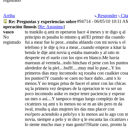
registrado
Arriba
Responder
Cita
#94714
-
06/05/10
10:11 A
Re: Preguntas y experiencias sobre
operación fimosis
[
Re: Anonimo
]
vasco
tu trankilo q ami m operaron hace 4 meses y te digo q al
No
principio m pasaba lo mismo q ati!El primer dia cuando
registrado
fui a mear fue lo peor...estaba ablando con mi novia x el
telefono y le dije q iva a mear...cuando empeze a kitar la
benda le dije ami novia q estaba mareado y al rato m
desperte en el suelo con los ojos en blanco.Me havia
mareaun al vermela...todo hinchau el pene con los puntos
alrededor de la piel....bufff.....muy mal lo pase...Y los
primeros dias muy incomodo xq rozaba con cualkier cos
los puntos!!Y cuando se caen no hace daño...ami x lo
menos.Y no tengas prisa de hacer el amor con las chicas
xq la primera vez despues de la operacion te va ser un
poco incomodo asike es mejor tener paciencia y esperar
un mes o asi....Y tampoco tengas luego complejo de las
cicatrizes xq ami x lo menos no se m an ido pero m da
iwal, resulta q alas mujeres les das mas placer con
eso!pero aciendolo a pelo!yo x lo menos asi lo ago con m
novia, siempre a pelo y m dice q le encanta las cicatrizes 
lo siente mucho mas y mas gusto!!!Hazte caso, pronto la