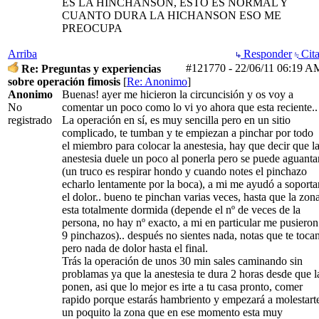
ES LA HINCHANSON, ESTO ES NORMAL Y
CUANTO DURA LA HICHANSON ESO ME
PREOCUPA
Arriba
Responder
Cita
#121770
-
22/06/11
06:19 A
Re: Preguntas y experiencias
sobre operación fimosis
[
Re: Anonimo
]
Anonimo
Buenas! ayer me hicieron la circuncisión y os voy a
No
comentar un poco como lo vi yo ahora que esta reciente..
registrado
La operación en sí, es muy sencilla pero en un sitio
complicado, te tumban y te empiezan a pinchar por todo
el miembro para colocar la anestesia, hay que decir que l
anestesia duele un poco al ponerla pero se puede aguanta
(un truco es respirar hondo y cuando notes el pinchazo
echarlo lentamente por la boca), a mi me ayudó a soporta
el dolor.. bueno te pinchan varias veces, hasta que la zon
esta totalmente dormida (depende el nº de veces de la
persona, no hay nº exacto, a mi en particular me pusieron
9 pinchazos).. después no sientes nada, notas que te toca
pero nada de dolor hasta el final.
Trás la operación de unos 30 min sales caminando sin
problamas ya que la anestesia te dura 2 horas desde que l
ponen, asi que lo mejor es irte a tu casa pronto, comer
rapido porque estarás hambriento y empezará a molestart
un poquito la zona que en ese momento esta muy