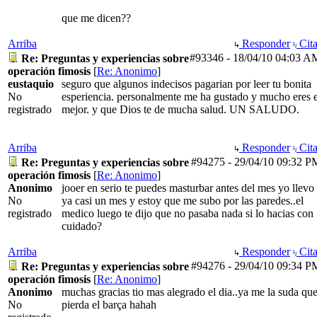
que me dicen??
Arriba
Responder
Cita
#93346
-
18/04/10
04:03 A
Re: Preguntas y experiencias sobre
operación fimosis
[
Re: Anonimo
]
eustaquio
seguro que algunos indecisos pagarian por leer tu bonita
No
esperiencia. personalmente me ha gustado y mucho eres e
registrado
mejor. y que Dios te de mucha salud. UN SALUDO.
Arriba
Responder
Cita
#94275
-
29/04/10
09:32 P
Re: Preguntas y experiencias sobre
operación fimosis
[
Re: Anonimo
]
Anonimo
jooer en serio te puedes masturbar antes del mes yo llevo
No
ya casi un mes y estoy que me subo por las paredes..el
registrado
medico luego te dijo que no pasaba nada si lo hacias con
cuidado?
Arriba
Responder
Cita
#94276
-
29/04/10
09:34 P
Re: Preguntas y experiencias sobre
operación fimosis
[
Re: Anonimo
]
Anonimo
muchas gracias tio mas alegrado el dia..ya me la suda qu
No
pierda el barça hahah