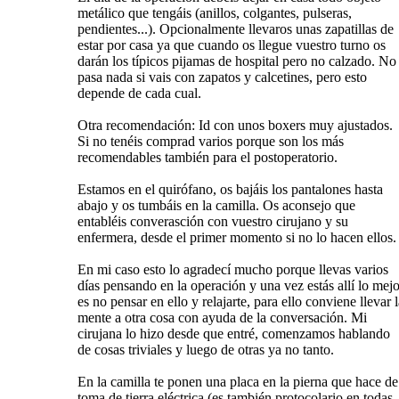
metálico que tengáis (anillos, colgantes, pulseras,
pendientes...). Opcionalmente llevaros unas zapatillas de
estar por casa ya que cuando os llegue vuestro turno os
darán los típicos pijamas de hospital pero no calzado. No
pasa nada si vais con zapatos y calcetines, pero esto
depende de cada cual.
Otra recomendación: Id con unos boxers muy ajustados.
Si no tenéis comprad varios porque son los más
recomendables también para el postoperatorio.
Estamos en el quirófano, os bajáis los pantalones hasta
abajo y os tumbáis en la camilla. Os aconsejo que
entabléis converasción con vuestro cirujano y su
enfermera, desde el primer momento si no lo hacen ellos.
En mi caso esto lo agradecí mucho porque llevas varios
días pensando en la operación y una vez estás allí lo mejo
es no pensar en ello y relajarte, para ello conviene llevar 
mente a otra cosa con ayuda de la conversación. Mi
cirujana lo hizo desde que entré, comenzamos hablando
de cosas triviales y luego de otras ya no tanto.
En la camilla te ponen una placa en la pierna que hace de
toma de tierra eléctrica (es también protocolario en todas