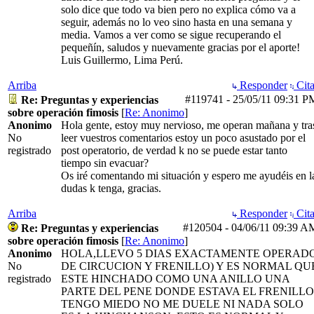
solo dice que todo va bien pero no explica cómo va a
seguir, además no lo veo sino hasta en una semana y
media. Vamos a ver como se sigue recuperando el
pequeñín, saludos y nuevamente gracias por el aporte!
Luis Guillermo, Lima Perú.
Arriba
Responder
Cita
#119741
-
25/05/11
09:31 P
Re: Preguntas y experiencias
sobre operación fimosis
[
Re: Anonimo
]
Anonimo
Hola gente, estoy muy nervioso, me operan mañana y tra
No
leer vuestros comentarios estoy un poco asustado por el
registrado
post operatorio, de verdad k no se puede estar tanto
tiempo sin evacuar?
Os iré comentando mi situación y espero me ayudéis en l
dudas k tenga, gracias.
Arriba
Responder
Cita
#120504
-
04/06/11
09:39 A
Re: Preguntas y experiencias
sobre operación fimosis
[
Re: Anonimo
]
Anonimo
HOLA,LLEVO 5 DIAS EXACTAMENTE OPERAD
No
DE CIRCUCION Y FRENILLO) Y ES NORMAL QU
registrado
ESTE HINCHADO COMO UNA ANILLO UNA
PARTE DEL PENE DONDE ESTAVA EL FRENILLO
TENGO MIEDO NO ME DUELE NI NADA SOLO