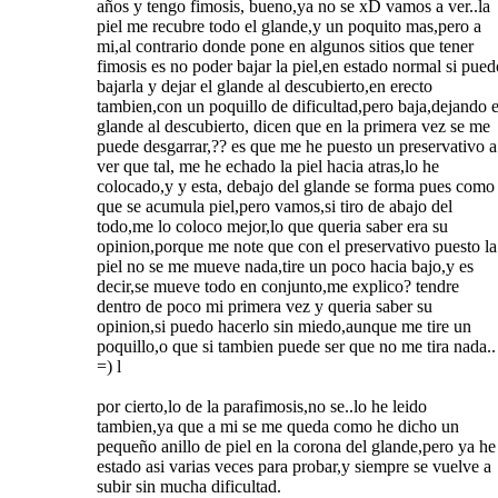
años y tengo fimosis, bueno,ya no se xD vamos a ver..la
piel me recubre todo el glande,y un poquito mas,pero a
mi,al contrario donde pone en algunos sitios que tener
fimosis es no poder bajar la piel,en estado normal si pued
bajarla y dejar el glande al descubierto,en erecto
tambien,con un poquillo de dificultad,pero baja,dejando e
glande al descubierto, dicen que en la primera vez se me
puede desgarrar,?? es que me he puesto un preservativo a
ver que tal, me he echado la piel hacia atras,lo he
colocado,y y esta, debajo del glande se forma pues como
que se acumula piel,pero vamos,si tiro de abajo del
todo,me lo coloco mejor,lo que queria saber era su
opinion,porque me note que con el preservativo puesto la
piel no se me mueve nada,tire un poco hacia bajo,y es
decir,se mueve todo en conjunto,me explico? tendre
dentro de poco mi primera vez y queria saber su
opinion,si puedo hacerlo sin miedo,aunque me tire un
poquillo,o que si tambien puede ser que no me tira nada..
=) l
por cierto,lo de la parafimosis,no se..lo he leido
tambien,ya que a mi se me queda como he dicho un
pequeño anillo de piel en la corona del glande,pero ya he
estado asi varias veces para probar,y siempre se vuelve a
subir sin mucha dificultad.