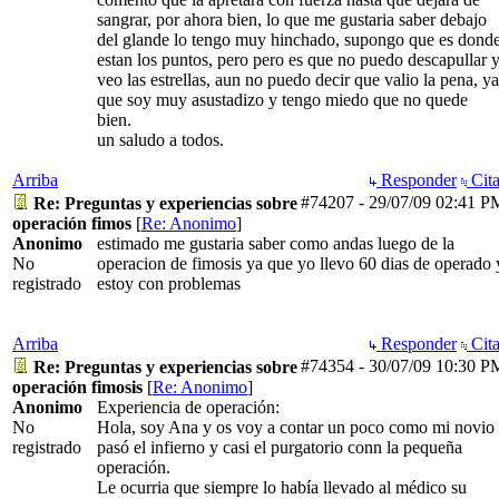
sangrar, por ahora bien, lo que me gustaria saber debajo
del glande lo tengo muy hinchado, supongo que es dond
estan los puntos, pero pero es que no puedo descapullar 
veo las estrellas, aun no puedo decir que valio la pena, ya
que soy muy asustadizo y tengo miedo que no quede
bien.
un saludo a todos.
Arriba
Responder
Cita
#74207
-
29/07/09
02:41 P
Re: Preguntas y experiencias sobre
operación fimos
[
Re: Anonimo
]
Anonimo
estimado me gustaria saber como andas luego de la
No
operacion de fimosis ya que yo llevo 60 dias de operado 
registrado
estoy con problemas
Arriba
Responder
Cita
#74354
-
30/07/09
10:30 P
Re: Preguntas y experiencias sobre
operación fimosis
[
Re: Anonimo
]
Anonimo
Experiencia de operación:
No
Hola, soy Ana y os voy a contar un poco como mi novio
registrado
pasó el infierno y casi el purgatorio conn la pequeña
operación.
Le ocurria que siempre lo había llevado al médico su