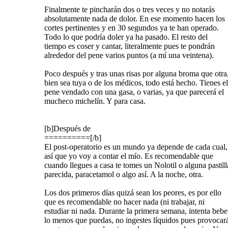
Finalmente te pincharán dos o tres veces y no notarás
absolutamente nada de dolor. En ese momento hacen los
cortes pertinentes y en 30 segundos ya te han operado.
Todo lo que podría doler ya ha pasado. El resto del
tiempo es coser y cantar, literalmente pues te pondrán
alrededor del pene varios puntos (a mí una veintena).
Poco después y tras unas risas por alguna broma que otra
bien sea tuya o de los médicos, todo está hecho. Tienes el
pene vendado con una gasa, o varias, ya que parecerá el
mucheco michelín. Y para casa.
[b]Después de
==========[/b]
El post-operatorio es un mundo ya depende de cada cual,
así que yo voy a contar el mío. Es recomendable que
cuando llegues a casa te tomes un Nolotil o alguna pastill
parecida, paracetamol o algo así. A la noche, otra.
Los dos primeros días quizá sean los peores, es por ello
que es recomendable no hacer nada (ni trabajar, ni
estudiar ni nada. Durante la primera semana, intenta bebe
lo menos que puedas, no ingestes líquidos pues provocar