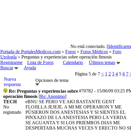
No está conectado. [
Identificarm
Portada de PortalesMedicos.com
»
Foros
»
Foros Médicos
»
Foro
Urología
» Preguntas y experiencias sobre operación fimosis
Registrarme
Lista de Foros
Calendario
Últimos temas
Buscar
Ayuda
Página 5 de 7
<
1
2
3
4
5
6
7
Nueva
Opciones de tema
respuesta
#70782
-
15/06/09
03:25 P
Re: Preguntas y experiencias sobre
operación fimosis
[
Re: Anonimo
]
TECH
eBNU SE PERO VE AKI BASTANTE GENT
No
FLOJILLA JEJEJE. A MI ME OPERARON Y ME
registrado
PÙSIERON DOS ANESTESIAS Y SI SIENTES EL
PINXAZO DE LA ANESTESIA PERO LA VERDA
SE AGUANTA Y SI LOS PRIEMROS DIAS ME
DESPERTABA MUCHAS VECES Y ERECTO NO S