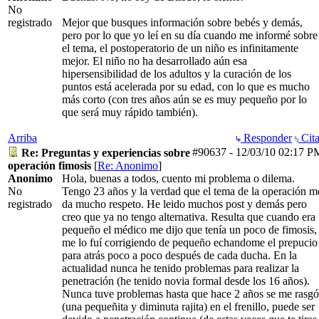
No
registrado
Mejor que busques información sobre bebés y demás,
pero por lo que yo leí en su día cuando me informé sobre
el tema, el postoperatorio de un niño es infinitamente
mejor. El niño no ha desarrollado aún esa
hipersensibilidad de los adultos y la curación de los
puntos está acelerada por su edad, con lo que es mucho
más corto (con tres años aún se es muy pequeño por lo
que será muy rápido también).
Arriba
Responder
Cita
#90637
-
12/03/10
02:17 P
Re: Preguntas y experiencias sobre
operación fimosis
[
Re: Anonimo
]
Anonimo
Hola, buenas a todos, cuento mi problema o dilema.
No
Tengo 23 años y la verdad que el tema de la operación m
registrado
da mucho respeto. He leido muchos post y demás pero
creo que ya no tengo alternativa. Resulta que cuando era
pequeño el médico me dijo que tenía un poco de fimosis,
me lo fuí corrigiendo de pequeño echandome el prepucio
para atrás poco a poco después de cada ducha. En la
actualidad nunca he tenido problemas para realizar la
penetración (he tenido novia formal desde los 16 años).
Nunca tuve problemas hasta que hace 2 años se me rasgó
(una pequeñita y diminuta rajita) en el frenillo, puede ser