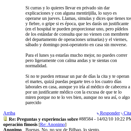
Si curras y lo quieres llevar en privado sin dar
explicaciones y con alguna mentirijilla, lo suyo es
operarse un jueves. Llamas, simulas y dices que tienes to
y fiebre, o gripe si es época, que les darás un justificante
(en el hospital te pueden proporcionar uno, pero pídelos
de los estándar de consulta que no vienen con membrete
del departamento de operaciones urinarias) y el viernes,
sábado y domingo post-operatorio en casa sin moverse.
Para el lunes ya estarías mucho mejor, no puedes correr
pero ligeramente con calma andas y te sientas con
normalidad.
Si no te pueden retrasar un par de días la cita y te operan
el martes, quizá puedas pegarte tres o los cuatro días
laborales en casa, aunque yo iría al médico de cabecera a
por un justificante médico con la excusa de que te lo
miren porque no te lo ves bien, aunque no sea así, o algo
parecido
Arriba
Responder
Cita
#88584
-
14/02/10
10:22 P
Re: Preguntas y experiencias sobre
operación fimosis
[
Re: Anonimo
]
Anonimo
Buenas. No, no soy de Bilbao, lo siento.