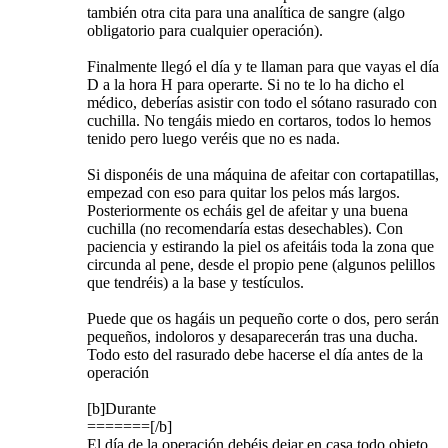
también otra cita para una analítica de sangre (algo
obligatorio para cualquier operación).
Finalmente llegó el día y te llaman para que vayas el día
D a la hora H para operarte. Si no te lo ha dicho el
médico, deberías asistir con todo el sótano rasurado con
cuchilla. No tengáis miedo en cortaros, todos lo hemos
tenido pero luego veréis que no es nada.
Si disponéis de una máquina de afeitar con cortapatillas,
empezad con eso para quitar los pelos más largos.
Posteriormente os echáis gel de afeitar y una buena
cuchilla (no recomendaría estas desechables). Con
paciencia y estirando la piel os afeitáis toda la zona que
circunda al pene, desde el propio pene (algunos pelillos
que tendréis) a la base y testículos.
Puede que os hagáis un pequeño corte o dos, pero serán
pequeños, indoloros y desaparecerán tras una ducha.
Todo esto del rasurado debe hacerse el día antes de la
operación
[b]Durante
=======[/b]
El día de la operación debéis dejar en casa todo objeto