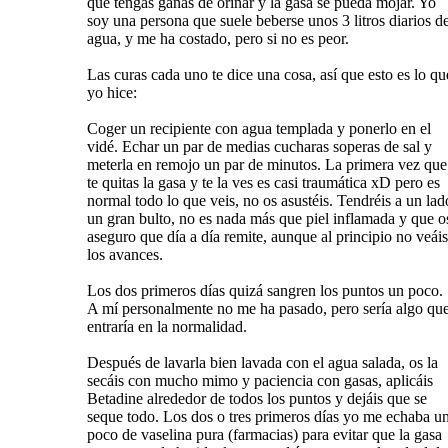
que tengas ganas de orinar y la gasa se pueda mojar. Yo
soy una persona que suele beberse unos 3 litros diarios d
agua, y me ha costado, pero si no es peor.
Las curas cada uno te dice una cosa, así que esto es lo qu
yo hice:
Coger un recipiente con agua templada y ponerlo en el
vidé. Echar un par de medias cucharas soperas de sal y
meterla en remojo un par de minutos. La primera vez que
te quitas la gasa y te la ves es casi traumática xD pero es
normal todo lo que veis, no os asustéis. Tendréis a un lad
un gran bulto, no es nada más que piel inflamada y que o
aseguro que día a día remite, aunque al principio no veáis
los avances.
Los dos primeros días quizá sangren los puntos un poco.
A mí personalmente no me ha pasado, pero sería algo qu
entraría en la normalidad.
Después de lavarla bien lavada con el agua salada, os la
secáis con mucho mimo y paciencia con gasas, aplicáis
Betadine alrededor de todos los puntos y dejáis que se
seque todo. Los dos o tres primeros días yo me echaba u
poco de vaselina pura (farmacias) para evitar que la gasa