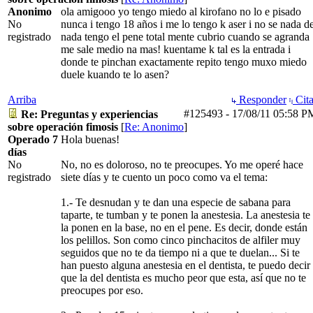
Anonimo
ola amigooo yo tengo miedo al kirofano no lo e pisado
No
nunca i tengo 18 años i me lo tengo k aser i no se nada d
registrado
nada tengo el pene total mente cubrio cuando se agranda
me sale medio na mas! kuentame k tal es la entrada i
donde te pinchan exactamente repito tengo muxo miedo
duele kuando te lo asen?
Arriba
Responder
Cita
#125493
-
17/08/11
05:58 P
Re: Preguntas y experiencias
sobre operación fimosis
[
Re: Anonimo
]
Operado 7
Hola buenas!
días
No
No, no es doloroso, no te preocupes. Yo me operé hace
registrado
siete días y te cuento un poco como va el tema:
1.- Te desnudan y te dan una especie de sabana para
taparte, te tumban y te ponen la anestesia. La anestesia te
la ponen en la base, no en el pene. Es decir, donde están
los pelillos. Son como cinco pinchacitos de alfiler muy
seguidos que no te da tiempo ni a que te duelan... Si te
han puesto alguna anestesia en el dentista, te puedo decir
que la del dentista es mucho peor que esta, así que no te
preocupes por eso.