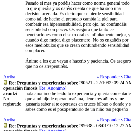
Pasado el mes ya podéis hacer como norma general todo
lo que queráis y os daréis cuenta de que ha sido una
decisión acertada. Es cierto que se pierde sensibilidad
como tal, de hecho el prepucio cambia la piel para
combatir esa hipersensibilidad, pero ojo, no confundáis
sensibilidad con placer. Os aseguro que tanto las
penetraciones como el sexo oral es infinitamente mejor, y
cuando digo mejor, digo placentero. No os engañéis por
esos mediobulos que se crean confundiendo sensibilidad
con placer.
Ánimo a los que vayan a hacerlo y paciencia. Os aseguro
que no os arrepentiréis.
Arriba
Responder
Cita
#80521
-
22/10/09
09:24 A
Re: Preguntas y experiencias sobre
operación fimosis
[
Re: Anonimo
]
arantzi
hola anonimo he leido tu experiencia y queria comentarte
No
que a mi hijo le operan mañana, tiene tres añitos y me
registrado
gustaria saber si te operastes en cruces bilbao o donde y s
sabes como es el posoperatoirio de un niño tan pequeño
Arriba
Responder
Cita
#85638
-
08/01/10
12:27 A
Re: Preguntas y experiencias sobre