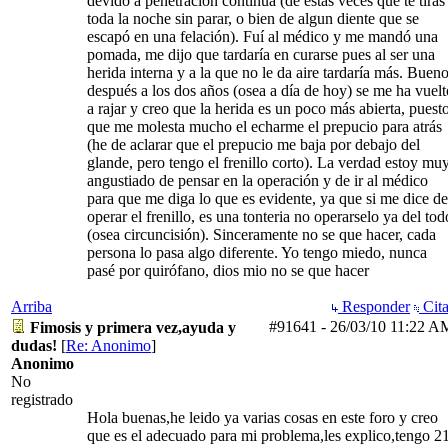
devido a penetración continua (de estas veces que te tiras
toda la noche sin parar, o bien de algun diente que se
escapó en una felación). Fuí al médico y me mandó una
pomada, me dijo que tardaría en curarse pues al ser una
herida interna y a la que no le da aire tardaría más. Bueno
después a los dos años (osea a día de hoy) se me ha vuelt
a rajar y creo que la herida es un poco más abierta, puest
que me molesta mucho el echarme el prepucio para atrás
(he de aclarar que el prepucio me baja por debajo del
glande, pero tengo el frenillo corto). La verdad estoy mu
angustiado de pensar en la operación y de ir al médico
para que me diga lo que es evidente, ya que si me dice de
operar el frenillo, es una tonteria no operarselo ya del tod
(osea circuncisión). Sinceramente no se que hacer, cada
persona lo pasa algo diferente. Yo tengo miedo, nunca
pasé por quirófano, dios mio no se que hacer
Arriba
Responder
Cita
#91641
-
26/03/10
11:22 A
Fimosis y primera vez,ayuda y
dudas!
[
Re: Anonimo
]
Anonimo
No
registrado
Hola buenas,he leido ya varias cosas en este foro y creo
que es el adecuado para mi problema,les explico,tengo 2