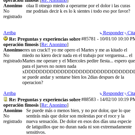
operación fimosis
[
Re: Anonimo
]
Anonimo
olaa ll otnego miedo a operarme por el dolor i las curas
No
me podriais decir k es lo k sientes i todo eso por favor?
registrado
Arriba
Responder
Cita
#85781
-
10/01/10
10:10 P
Re: Preguntas y experiencias sobre
operación fimosis
[
Re: Anonimo
]
Anonimo
eres un crack!! yo me opero el Martes y me as kitado el
No
miedo no kiero decir nada en el trabajo por verguensa... el
registrado
Martes me operare y el Miercoles pedire fiesta... espero que
para el jueves no noten nada
xDDDDDDDDDDDDDDDDDDDDDDDDDDDDDD
se puede andar y sentarse bien los 2dias despues de la
operacion?
Arriba
Responder
Cita
#88583
-
14/02/10
10:19 P
Re: Preguntas y experiencias sobre
operación fimosis
[
Re: Anonimo
]
Anonimo
Se puede más o menos bien, y no por dolor, que lo que
No
sentirás más que dolor son molestias por el roce y la
registrado
nueva sensación. De dolor en esos dos días una especie
de latiguillos que no duran nada ni son extremadamente
sensitivos.