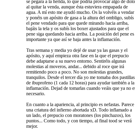
se pegara a la herida, lo que podría provocar algo de dolo
al quitar la venda, aunque ésta estuviera empapada de
agua. A mí esto me ayudó mucho. Os la volvéis a vendar
y ponéis un apósito de gasa a la altura del ombligo, subís
el pene vendado para que quede mirando hacia arriba,
bajáis la tela y os subís los boxer ajustados para que el
pene siga quedando hacia arriba. La posición del pene es
importante ya que así se baja antes la inflamación.
Tras semana y media yo dejé de usar ya las gasas y el
apósito, y aquí empieza otra fase en la que el prepucio
debe adaptarse a su nuevo entorno. Sentiréis algunas
molestias al moveros, andar... debido al roce que irá
remitiendo poco a poco. No son molestias grandes,
tranquilos. Desde el tercer día yo me tomaba dos pastillas
de ibuprofeno (1 cada 12 horas) para ayudar también a la
inflamación. Dejad de tomarlas cuando veáis que ya no e
necesario.
En cuanto a la apariencia, al principio es nefastas. Parece
una criatura del infierno abortada xD. Todo inflamado a
un lado, el prepucio con moratones (los pinchazos), los
puntos... Como todo, y con tiempo, al final tood se verá
mejor.