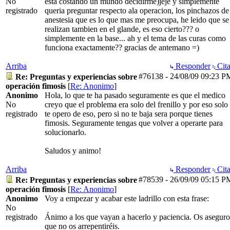
No
esta costando un mundo decidirme)jeje y simplemente
registrado
queria preguntar respecto ala operacion, los pinchazos de
anestesia que es lo que mas me preocupa, he leido que se
realizan tambien en el glande, es eso cierto??? o
simplemente en la base... ah y el tema de las curas como
funciona exactamente?? gracias de antemano =)
Arriba
Responder
Cita
#76138
-
24/08/09
09:23 P
Re: Preguntas y experiencias sobre
operación fimosis
[
Re: Anonimo
]
Anonimo
Hola, lo que te ha pasado seguramente es que el medico
No
creyo que el problema era solo del frenillo y por eso solo
registrado
te opero de eso, pero si no te baja sera porque tienes
fimosis. Seguramente tengas que volver a operarte para
solucionarlo.
Saludos y animo!
Arriba
Responder
Cita
#78539
-
26/09/09
05:15 P
Re: Preguntas y experiencias sobre
operación fimosis
[
Re: Anonimo
]
Anonimo
Voy a empezar y acabar este ladrillo con esta frase:
No
registrado
Ánimo a los que vayan a hacerlo y paciencia. Os aseguro
que no os arrepentiréis.