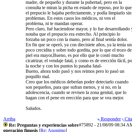
madre, de pequeño y durante la pubertad, pero en la
consulta te miran la picha en estado de reposo, por lo que
el prepucio le bajaba perfectamente, y podía limpiarlo sin
problemas. En estos casos los médicos, ni ven el
problema, ni te mandan operar.
Pero claro, fué haciendose mayor, y lo fue desarrollando 
notaba que el prepucio era estrecho. Al principio lo
forzaba un poco con la mano, pero al final sentía dolor.
En fin que se operó, ya con diecisiete años, ya la tenía un
poco crecidita y sobre todo gordita, por lo que el trozo de
piel era mayor,Bueno, es por ello que le costó mucho
cicatrizar, el vendaje fatal, y como es de erección fácil, p
la noche y con los puntos lo pasaba fatal-
Bueno, ahora todo pasó y nos reimos pero lo pasó un
poquillo mal.
Creo que los médicos deberían poder detectarlo cuando
son pequeños, para que sufran menos, y si no, en la
adolescencia, cuando se revisen la zona genital, que lo
hagan con el pene en erección para que se vea mejor.
Saludos.
Arriba
Responder
Cita
#75892
-
21/08/09
08:34 A
Re: Preguntas y experiencias sobre
operación fimosis
[
Re: Anonimo
]