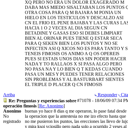
XQ PERO NO ERA UN DOLOR EXAGERADO M
DABA MAS MIEDO SISALTABAN LOS PUNTOS 
OTRA COSA PARA Q M BAJARA M PONIA UN
HIELO EN LOS TESTICULOS Y DESCALZO ASI
CN EL FRIO EL PENE BAJABA Y LAS CURAS LA
HACIA 1 O 2 VECES AL DIA SEGUN CN
BETADINE Y GASAS ESO SI DEBES LIMPIART
BIEN AL ORINAR PUES TIENE Q ESTAR SECA
PARA Q SEKEN BIEN LOS PUNTOS Y NO SE
INFECTEN ASI Q XICOS NO ES PARA TANTO Y S
TENEIS FIMOSIS OS ANIMO A Q OS OPEREIS
PUES SI ESTAIS UNOS DIAS SIN PODER HACER
NADA Y TO RALLAOS X SI PASA ALGO PERO
NO PASA NA Y LO BIEN Q T KEDAS CUANDO
PASA UN MES Y PUEDES TENER RELACIONES
SIN PROBLEMAS Y AL BASTURBART SIENTES
EL TRIPLE D PLACER Q CN FIMOSIS
Arriba
Responder
Cita
#71078
-
18/06/09
07:34 P
Re: Preguntas y experiencias sobre
operación fimosis
[
Re: Anonimo
]
Anonimo
buenas yo hace 8 dias q me operaron, lo pase fatal desde
No
la operacion que la antestesia no me izo efecto hasta que
registrado
no me pusieron los puntos, las erecciones las llevo de luj
y mira ksoi vciosillo pero nada solo a ocurrido 2 veses al