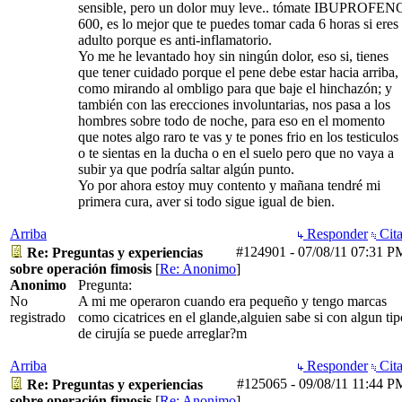
sensible, pero un dolor muy leve.. tómate IBUPROFEN
600, es lo mejor que te puedes tomar cada 6 horas si eres
adulto porque es anti-inflamatorio.
Yo me he levantado hoy sin ningún dolor, eso si, tienes
que tener cuidado porque el pene debe estar hacia arriba,
como mirando al ombligo para que baje el hinchazón; y
también con las erecciones involuntarias, nos pasa a los
hombres sobre todo de noche, para eso en el momento
que notes algo raro te vas y te pones frio en los testiculos
o te sientas en la ducha o en el suelo pero que no vaya a
subir ya que podría saltar algún punto.
Yo por ahora estoy muy contento y mañana tendré mi
primera cura, aver si todo sigue igual de bien.
Arriba
Responder
Cita
#124901
-
07/08/11
07:31 P
Re: Preguntas y experiencias
sobre operación fimosis
[
Re: Anonimo
]
Anonimo
Pregunta:
No
A mi me operaron cuando era pequeño y tengo marcas
registrado
como cicatrices en el glande,alguien sabe si con algun tip
de cirujía se puede arreglar?m
Arriba
Responder
Cita
#125065
-
09/08/11
11:44 P
Re: Preguntas y experiencias
sobre operación fimosis
[
Re: Anonimo
]