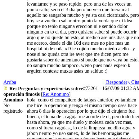
levantarme y se paso rapido, pero una de las veces un
punto salto, seria el 3 dia pero no veia que fuera mal
aquello no sangraba mucho y ya sta casi cicatrizado, pero
hoy se a vuelto a saltar otro punto la verda que ni idea
porque no tenio ninguna ereccion ni e sentido dolor
ninguno en to el dia, pero quisiera saber si puede ocurrir
argo que no quede bn esto, al medico ase uns dias que no
me acerco, desde el dia 10d este mes no piso mas un
hospital ni de coña xD le cojido mucho miedo a ello...y
nose si no queda otra ire aver que me dicen pero me
gustaria saber de antemano si puede que no vaya bn esto,
no sangra mucho tampoco. weno pues nada espero k
arguien conteste muxas asias un salduo ;)
Arriba
Responder
Cita
#73261
-
16/07/09
01:32 A
Re: Preguntas y experiencias sobre
operación fimosis
[
Re: Anonimo
]
Anonimo
hola, como el compañero de fatigas anterior, yo tambien
No
me hice la operacion y tengo el mismo tiempo osea hace
registrado
ahora 8 dias la operacion por lo que dijo el cirujano fue
buena, el tema de la aguja me acorde de el, pero todo bie
hasta ahora, ya que me duelo y molesta cada vez mas,
como si fueran agujas,, lo de la limpieza me dijo agua y
jabon neutro yo uso sanex, lo de las hemorragias me
comento que la apretara con fuerza hasta que dejara de