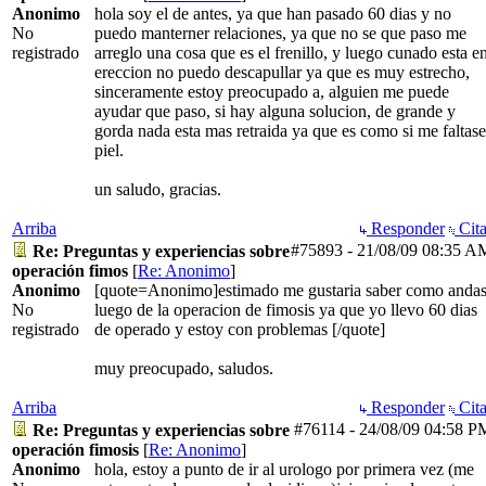
Anonimo
hola soy el de antes, ya que han pasado 60 dias y no
No
puedo manterner relaciones, ya que no se que paso me
registrado
arreglo una cosa que es el frenillo, y luego cunado esta e
ereccion no puedo descapullar ya que es muy estrecho,
sinceramente estoy preocupado a, alguien me puede
ayudar que paso, si hay alguna solucion, de grande y
gorda nada esta mas retraida ya que es como si me faltase
piel.
un saludo, gracias.
Arriba
Responder
Cita
#75893
-
21/08/09
08:35 A
Re: Preguntas y experiencias sobre
operación fimos
[
Re: Anonimo
]
Anonimo
[quote=Anonimo]estimado me gustaria saber como anda
No
luego de la operacion de fimosis ya que yo llevo 60 dias
registrado
de operado y estoy con problemas [/quote]
muy preocupado, saludos.
Arriba
Responder
Cita
#76114
-
24/08/09
04:58 P
Re: Preguntas y experiencias sobre
operación fimosis
[
Re: Anonimo
]
Anonimo
hola, estoy a punto de ir al urologo por primera vez (me