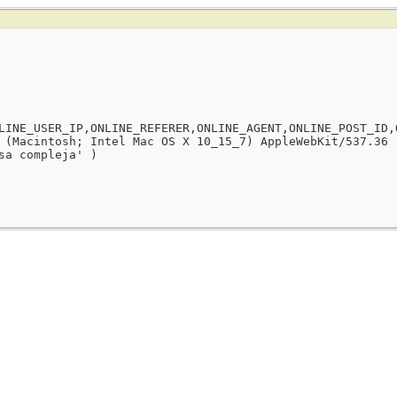
LINE_USER_IP,ONLINE_REFERER,ONLINE_AGENT,ONLINE_POST_ID,
 (Macintosh; Intel Mac OS X 10_15_7) AppleWebKit/537.36 
sa compleja' )