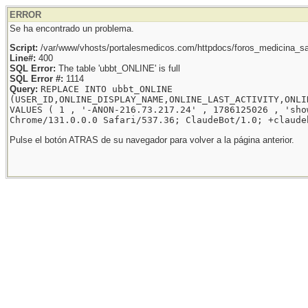
ERROR
Se ha encontrado un problema.
Script:
/var/www/vhosts/portalesmedicos.com/httpdocs/foros_medicina_sal
Line#:
400
SQL Error:
The table 'ubbt_ONLINE' is full
SQL Error #:
1114
Query:
REPLACE INTO ubbt_ONLINE
(USER_ID,ONLINE_DISPLAY_NAME,ONLINE_LAST_ACTIVITY,ONLI
VALUES ( 1 , '-ANON-216.73.217.24' , 1786125026 , 'sho
Chrome/131.0.0.0 Safari/537.36; ClaudeBot/1.0; +claude
Pulse el botón ATRAS de su navegador para volver a la página anterior.