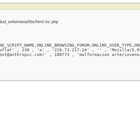
ud_enfermeria/libs/html.inc.php
NE_SCRIPT_NAME,ONLINE_BROWSING_FORUM,ONLINE_USER_TYPE,ON
wflat' , 230 , 'a' , '216.73.217.24' , '' , 'Mozilla/5.0
bot@anthropic.com)' , 188773 , 'malformacion arterioveno