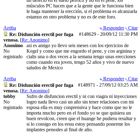
un defecto en el suelo pélvico y no en el pene, los
músculos PC hacen que a la gente que le funciona bien
le haga mantener la erección, si el problema es alcanzarla
estamos en otro problema y no es de este foro.
Arriba
Responder
Citar
#148629
-
20/09/12
11:30 PM
Re: Disfunción erectil por fuga
venosa.
[
Re: Anonimo
]
Anonimo
asi es amigo yo llevo seis meses con los ejercicios de
No
Kegel y como que me engordo el pene, y con arginina y
registrado
cialis una o dos veces a la semana tengo unas erecciones
como cuando era joven, tengo 52 años y vivo de nuevo
saludos de Mexico
Arriba
Responder
Citar
#148971
-
27/09/12
03:25 AM
Re: Disfunción erectil por fuga
venosa.
[
Re: Anonimo
]
tobby
Sufro de disfuncion erectil y ni con viagra ni inyecciones
No
logro nada llevo casi un año sin tener relaciones con mi
registrado
esposa ella es muy conprensiva y hace como que no le
importa mucho pero en el fondo yo se que quisiera un
buen revolcon, creen que el huange he pudiera resultar y
si lo consigo en los eeuu estoy pensando ponerme los
implantes peneales al final de año.