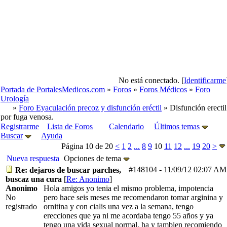
No está conectado. [
Identificarme
Portada de PortalesMedicos.com
»
Foros
»
Foros Médicos
»
Foro
Urología
»
Foro Eyaculación precoz y disfunción eréctil
» Disfunción erectil
por fuga venosa.
Registrarme
Lista de Foros
Calendario
Últimos temas
Buscar
Ayuda
Página 10 de 20
<
1
2
...
8
9
10
11
12
...
19
20
>
Nueva respuesta
Opciones de tema
#148104
-
11/09/12
02:07 AM
Re: dejaros de buscar parches,
buscaz una cura
[
Re: Anonimo
]
Anonimo
Hola amigos yo tenia el mismo problema, impotencia
No
pero hace seis meses me recomendaron tomar arginina y
registrado
ornitina y con cialis una vez a la semana, tengo
erecciones que ya ni me acordaba tengo 55 años y ya
tengo una vida sexual normal, ha y tambien recomiendo