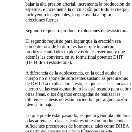
bajar la alta presión arterial, incrementa la producción de
esperma, e incrementa la circulación por todo el cuerpo,
incluyendo los genitales, lo que ayuda a lograr
erecciones fuertes.
Segundo requisito: producir explosiones de testosterona
El segundo requisito para lograr que la erección sea
como de roca de lo duro, es hacer que tu cuerpo
produzca cantidades explosivas de testosterona, y que
además las convierta en su forma final potente: DHT
(De-Hidro-Testosterona).
A diferencia de la adolescencia, en la edad adulta el
cuerpo no dispone de suficientes sustancias precursoras
de DHT. La explicación a esto, es que estas sustancias tu
cuerpo ya las está agotando, o las está usando para cubrir
otras áreas, o los órganos encargadas de realizar las
diferentes síntesis no están haciendo –por alguna razón-
bien su trabajo.
Lo que puede estar pasando, es que tu glándula pituitaria,
o las adrenales o las testiculares no están produciendo
suficientes precursores de hormonas, tales como DHEA
(a partir del colesterol), y/o tu hígado no puede