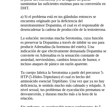
suministrar las suficientes enzimas para su conversión en
DHT.
a) Si el problema está en tus glándulas entonces se
encuentra originado por la deficiencia del
neurotransmisor Dopamina, el cual es el responsable de
desencadenar la cadena de producción de la testosterona.
La solución: necesitas mucha Serotonina, cuya función
es preservar la Dopamina a través de inhibir su uso para
producir Adrenalina (la hormona del estrés). Una
indicación de que efectivamente demasiada Dopamina se
convierte en Adrenalina es la sensación constante de
ansiedad, nerviosísimo, cambios bruscos de humor, e
incluso ataques de pánico sin razón aparente.
Tu cuerpo fabrica la Serotonina a partir del precursor 5-
HTP (5-Hidro-Triptofano) el cual es hecho del
aminoácido esencial Triptófano. Una vez que ya no hay
deficiencia, te sentirás mucho más calmado y relajado. A
nivel sexual, tus problemas de eyaculación prematura se
desvanecerán, y duraras mucho más a la hora de la
relación.
Sin embargo, es cuestionable tomar suplementos de 5-