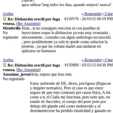
[/quote]
apos utilizar 5mg todos los dias, quando mejora? nunca?
Arriba
Responder
Citar
#150579
-
26/10/12
09:19 PM
Re: Disfunción erectil por fuga
venosa.
[
Re: Anonimo
]
Membrillo
Hola , si no consigues ereccion ni con pastillas ni
No
inyecciones esque la disfuncion ya esta muy avanzada ,
registrado
sinceramente , consulta con algun andrologo reconocido
, pero posiblemente ya solo te quede como solucion la
protesis , ya que las celulas madre aun tardaran en
aplicarse en humanos
Arriba
Responder
Citar
#150969
-
03/11/12
04:36 PM
Re: Disfunción erectil por fuga
venosa.
[
Re: Anonimo
]
Anonimo_joven
Hola, espero que leas esto.
No registrado
Estoy sufriendo de DE, dicen, psicógena (Rigiscan
y doppler normales). Pero el caso es que estoy
seguro de que esto comenzó por causa física. A mí,
como a ti, el Cialis me funciona, pero noto que, en
estado de flaccidez, el cuerpo del pene justo por
debajo del glande está como endurecido y al
desentumecerse ha perdido elasticidad y ganado en