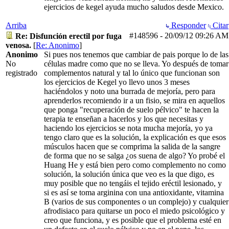
ejercicios de kegel ayuda mucho saludos desde Mexico.
Arriba
Responder
Citar
#148596
-
20/09/12
09:26 AM
Re: Disfunción erectil por fuga
venosa.
[
Re: Anonimo
]
Anonimo
Si pues nos tenemos que cambiar de pais porque lo de las
No
células madre como que no se lleva. Yo después de tomar
registrado
complementos natural y tal lo único que funcionan son
los ejercicios de Kegel yo llevo unos 3 meses
haciéndolos y noto una burrada de mejoría, pero para
aprenderlos recomiendo ir a un fisio, se mira en aquellos
que ponga "recuperación de suelo pélvico" te hacen la
terapia te enseñan a hacerlos y los que necesitas y
haciendo los ejercicios se nota mucha mejoría, yo ya
tengo claro que es la solución, la explicación es que esos
músculos hacen que se comprima la salida de la sangre
de forma que no se salga ¿os suena de algo? Yo probé el
Huang He y está bien pero como complemento no como
solución, la solución única que veo es la que digo, es
muy posible que no tengáis el tejido eréctil lesionado, y
si es así se toma arginina con una antioxidante, vitamina
B (varios de sus componentes o un complejo) y cualquier
afrodisiaco para quitarse un poco el miedo psicológico y
creo que funciona, y es posible que el problema esté en