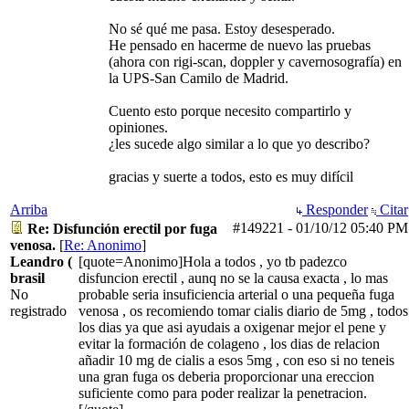
No sé qué me pasa. Estoy desesperado.
He pensado en hacerme de nuevo las pruebas
(ahora con rigi-scan, doppler y cavernosografía) en
la UPS-San Camilo de Madrid.
Cuento esto porque necesito compartirlo y
opiniones.
¿les sucede algo similar a lo que yo describo?
gracias y suerte a todos, esto es muy difícil
Arriba
Responder
Citar
#149221
-
01/10/12
05:40 PM
Re: Disfunción erectil por fuga
venosa.
[
Re: Anonimo
]
Leandro (
[quote=Anonimo]Hola a todos , yo tb padezco
brasil
disfuncion erectil , aunq no se la causa exacta , lo mas
No
probable seria insuficiencia arterial o una pequeña fuga
registrado
venosa , os recomiendo tomar cialis diario de 5mg , todos
los dias ya que asi ayudais a oxigenar mejor el pene y
evitar la formación de colageno , los dias de relacion
añadir 10 mg de cialis a esos 5mg , con eso si no teneis
una gran fuga os deberia proporcionar una ereccion
suficiente como para poder realizar la penetracion.