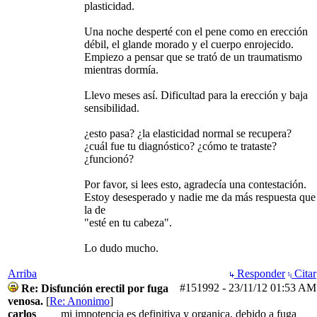
plasticidad.
Una noche desperté con el pene como en erección
débil, el glande morado y el cuerpo enrojecido.
Empiezo a pensar que se trató de un traumatismo
mientras dormía.
Llevo meses así. Dificultad para la erección y baja
sensibilidad.
¿esto pasa? ¿la elasticidad normal se recupera?
¿cuál fue tu diagnóstico? ¿cómo te trataste?
¿funcionó?
Por favor, si lees esto, agradecía una contestación.
Estoy desesperado y nadie me da más respuesta que
la de
"esté en tu cabeza".
Lo dudo mucho.
Arriba
Responder
Citar
#151992
-
23/11/12
01:53 AM
Re: Disfunción erectil por fuga
venosa.
[
Re: Anonimo
]
carlos
mi impotencia es definitiva y organica, debido a fuga