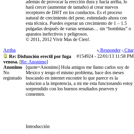
además de provocar la erección dura y hacia arriba, lo
hará crecer (aumentar de tamaño) al crear nuevos
receptores de DHT en los conductos. Es el proceso
natural de crecimiento del pene, estimulado ahora con
esta técnica. Puedes esperar un crecimiento de 1 – 1.5
pulgadas después de varias semanas… sin “bombitas” o
aparatos inefectivos y peligrosos.
© 2011, 2012 Vivir Mas de Cien!.
Arriba
Responder
Citar
#154924
-
22/01/13
11:58 PM
Re: Disfunción erectil por fuga
venosa.
[
Re: Anonimo
]
Anonimo
[quote=Anonimo] Hola amigos me llamo carlos soy de
No
Mexico y tengo el mismo problema, hace dos meses
registrado
buscando en internet encontre lo que parece es la
solucion a la impotencia, a mi me esta funcionando estoy
sorprendido con los buenos resultados prueven y
comenten.
Introducción