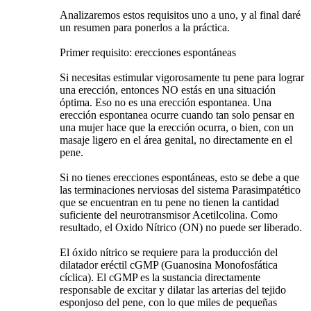
Analizaremos estos requisitos uno a uno, y al final daré
un resumen para ponerlos a la práctica.
Primer requisito: erecciones espontáneas
Si necesitas estimular vigorosamente tu pene para lograr
una erección, entonces NO estás en una situación
óptima. Eso no es una erección espontanea. Una
erección espontanea ocurre cuando tan solo pensar en
una mujer hace que la erección ocurra, o bien, con un
masaje ligero en el área genital, no directamente en el
pene.
Si no tienes erecciones espontáneas, esto se debe a que
las terminaciones nerviosas del sistema Parasimpatético
que se encuentran en tu pene no tienen la cantidad
suficiente del neurotransmisor Acetilcolina. Como
resultado, el Oxido Nítrico (ON) no puede ser liberado.
El óxido nítrico se requiere para la producción del
dilatador eréctil cGMP (Guanosina Monofosfática
cíclica). El cGMP es la sustancia directamente
responsable de excitar y dilatar las arterias del tejido
esponjoso del pene, con lo que miles de pequeñas