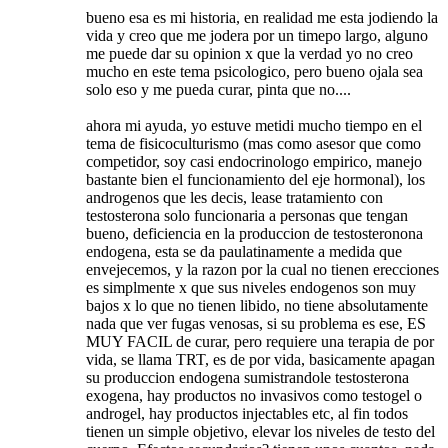
bueno esa es mi historia, en realidad me esta jodiendo la
vida y creo que me jodera por un timepo largo, alguno
me puede dar su opinion x que la verdad yo no creo
mucho en este tema psicologico, pero bueno ojala sea
solo eso y me pueda curar, pinta que no....
ahora mi ayuda, yo estuve metidi mucho tiempo en el
tema de fisicoculturismo (mas como asesor que como
competidor, soy casi endocrinologo empirico, manejo
bastante bien el funcionamiento del eje hormonal), los
androgenos que les decis, lease tratamiento con
testosterona solo funcionaria a personas que tengan
bueno, deficiencia en la produccion de testosteronona
endogena, esta se da paulatinamente a medida que
envejecemos, y la razon por la cual no tienen erecciones
es simplmente x que sus niveles endogenos son muy
bajos x lo que no tienen libido, no tiene absolutamente
nada que ver fugas venosas, si su problema es ese, ES
MUY FACIL de curar, pero requiere una terapia de por
vida, se llama TRT, es de por vida, basicamente apagan
su produccion endogena sumistrandole testosterona
exogena, hay productos no invasivos como testogel o
androgel, hay productos injectables etc, al fin todos
tienen un simple objetivo, elevar los niveles de testo del