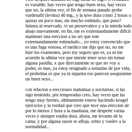
es variable, hay veces que tengo buen sexo, hay veces
que no, la ultima vez, el fin de semana pasado probe
vardenafil (levitra) 40 mg., y la tuve dura como 2 horas o
quizas un poco mas, sin mucho estimulo, que paso?
fuimos al reservado, vi un preservativo y a la mierda todo
abajo nuevamente, en fin, me es extremandamente dificil
mantener una ereccion a no ser que este
extremandamente estimulado... yo estoy convencido que
es una fuga venosa, el medico me dijo que no, no me
hize los examentes, pero toy seguro que es, ya ni me
acuerdo la ultima vez que intente tener sexo sin tomar
alguna pastilla, x que directamente se que no voy a
poder, es mas, ya estoy resignado a tomarlas de por vida,
el probelma es que ya ni siqueira eso parecen asegurarme
un buen sexo...
con relacion a erecciones matutinas y nocturnas, si las
sigo teniendo, por temporadas creo, hay veces que las
tengo muy fuertes, ultimamente estuve haciendo keagel
ejercicios y la verdad que creo que tuve una ereccion de
por lo menos 1 hora a la manhana, me desperte varias
veces y siempre estaba dura, ahora, me levanto de la
cama, y por alguna razon se afloja, orino y vuelev a la
normalidad...