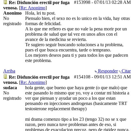
#153998
-
07/01/13
02:28 AM
Re: Disfunción erectil por fuga
venosa.
[
Re: Anonimo
]
Anonimo
Hola, lei tu post.
No
Piensalo bien, el sexo no es lo unico en la vida, hay otras
registrado
formas de felicidad.
A lo que me refiero es que no vale la pena morir por un
problema de salud que tal vez en unos años con el
avance de la medicina se revierta.
Te sugiero seguir buscando soluciones a tu problema,
pues el que busca encuentra, tarde o temprano.
Los mejores deseos para ti y para todos los que padecen
este problema.
Arriba
Responder
Citar
#154108
-
09/01/13
12:51 AM
Re: Disfunción erectil por fuga
venosa.
[
Re: Anonimo
]
sudaca
hola gente, que bueno que haya gente (o que malo) que
No
este pasando lo mismo que yo, voy a contar mi historia a
registrado
ver que piensan y ayudar un poco a los que estan
pensando en injecciones androgenas (basicamente TRT
testosterone replacement therapy)
mi drama comenzo tipo a los 23 (tengo 32) no se x que
razon, pero nunca tuve problemas antes de eso, si
problemas de eyaculacion precoz, pero de rigidez nunca,