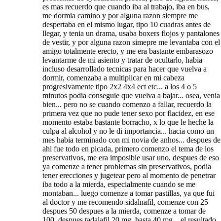
es mas recuerdo que cuando iba al trabajo, iba en bus,
me dormia camino y por alguna razon siempre me
despertaba en el mismo lugar, tipo 10 cuadras antes de
llegar, y tenia un drama, usaba boxers flojos y pantalones
de vestir, y por alguna razon simepre me levantaba con el
amigo totalmente erecto, y me era bastante embarasozo
levantarme de mi asiento y tratar de ocultarlo, habia
incluso desarrollado tecnicas para hacer que vuelva a
dormir, comenzaba a multiplicar en mi cabeza
progresivamente tipo 2x2 4x4 ect etc... a los 4 o 5
minutos podia conseguie que vuelva a bajar... osea, venia
bien... pero no se cuando comenzo a fallar, recuerdo la
primera vez que no pude tener sexo por flacidez, en ese
momento estaba bastante borracho, x lo que le heche la
culpa al alcohol y no le di importancia... hacia como un
mes habia terminado con mi novia de anhos... despues de
ahi fue todo en picada, primero comenzo el tema de los
preservativos, me era imposible usar uno, despues de eso
ya comenze a tener problemas sin preservativos, podia
tener erecciones y jugetear pero al momento de penetrar
iba todo a la mierda, especialmente cuando se me
montaban... luego comenze a tomar pastillas, ya que fui
al doctor y me recomendo sidalnafil, comenze con 25
despues 50 despues a la mierda, comenze a tomar de
100, despues tadalafil 20 mg, hasta 40 mg... el resultado