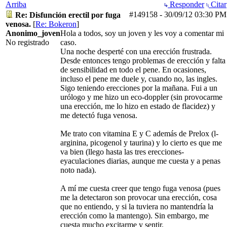
Arriba
Responder
Citar
#149158
-
30/09/12
03:30 PM
Re: Disfunción erectil por fuga
venosa.
[
Re: Bokeron
]
Anonimo_joven
Hola a todos, soy un joven y les voy a comentar mi
No registrado
caso.
Una noche desperté con una erección frustrada.
Desde entonces tengo problemas de erección y falta
de sensibilidad en todo el pene. En ocasiones,
incluso el pene me duele y, cuando no, las ingles.
Sigo teniendo erecciones por la mañana. Fui a un
urólogo y me hizo un eco-doppler (sin provocarme
una erección, me lo hizo en estado de flacidez) y
me detectó fuga venosa.
Me trato con vitamina E y C además de Prelox (l-
arginina, picogenol y taurina) y lo cierto es que me
va bien (llego hasta las tres erecciones-
eyaculaciones diarias, aunque me cuesta y a penas
noto nada).
A mí me cuesta creer que tengo fuga venosa (pues
me la detectaron son provocar una erección, cosa
que no entiendo, y si la tuviera no mantendría la
erección como la mantengo). Sin embargo, me
cuesta mucho excitarme y sentir.