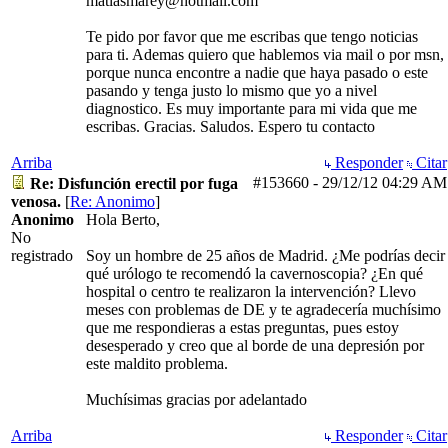
matiasmarey@hotmail.com
Te pido por favor que me escribas que tengo noticias
para ti. Ademas quiero que hablemos via mail o por msn,
porque nunca encontre a nadie que haya pasado o este
pasando y tenga justo lo mismo que yo a nivel
diagnostico. Es muy importante para mi vida que me
escribas. Gracias. Saludos. Espero tu contacto
Arriba
Responder
Citar
#153660
-
29/12/12
04:29 AM
Re: Disfunción erectil por fuga
venosa.
[
Re: Anonimo
]
Anonimo
Hola Berto,
No
registrado
Soy un hombre de 25 años de Madrid. ¿Me podrías decir
qué urólogo te recomendó la cavernoscopia? ¿En qué
hospital o centro te realizaron la intervención? Llevo
meses con problemas de DE y te agradecería muchísimo
que me respondieras a estas preguntas, pues estoy
desesperado y creo que al borde de una depresión por
este maldito problema.
Muchísimas gracias por adelantado
Arriba
Responder
Citar