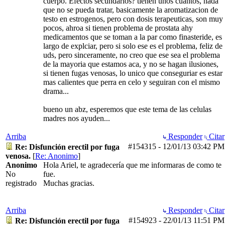
cuerpo. Efectos secundarios? tienen unos cuantos, nada
que no se pueda tratar, basicamente la aromatizacion de
testo en estrogenos, pero con dosis terapeuticas, son muy
pocos, ahroa si tienen problema de prostata ahy
medicamentos que se toman a la par como finasteride, es
largo de explciar, pero si solo ese es el problema, feliz de
uds, pero sinceramente, no creo que ese sea el problema
de la mayoria que estamos aca, y no se hagan ilusiones,
si tienen fugas venosas, lo unico que conseguriar es estar
mas calientes que perra en celo y seguiran con el mismo
drama...
bueno un abz, esperemos que este tema de las celulas
madres nos ayuden...
Arriba
Responder
Citar
#154315
-
12/01/13
03:42 PM
Re: Disfunción erectil por fuga
venosa.
[
Re: Anonimo
]
Anonimo
Hola Ariel, te agradecería que me informaras de como te
No
fue.
registrado
Muchas gracias.
Arriba
Responder
Citar
#154923
-
22/01/13
11:51 PM
Re: Disfunción erectil por fuga