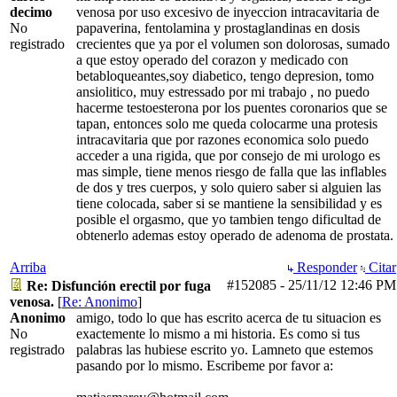
decimo
venosa por uso excesivo de inyeccion intracavitaria de
No
papaverina, fentolamina y prostaglandinas en dosis
registrado
crecientes que ya por el volumen son dolorosas, sumado
a que estoy operado del corazon y medicado con
betabloqueantes,soy diabetico, tengo depresion, tomo
ansiolitico, muy estressado por mi trabajo , no puedo
hacerme testoesterona por los puentes coronarios que se
tapan, entonces solo me queda colocarme una protesis
intracavitaria que por razones economica solo puedo
acceder a una rigida, que por consejo de mi urologo es
mas simple, tiene menos riesgo de falla que las inflables
de dos y tres cuerpos, y solo quiero saber si alguien las
tiene colocada, saber si se mantiene la sensibilidad y es
posible el orgasmo, que yo tambien tengo dificultad de
obtenerlo ademas estoy operado de adenoma de prostata.
Arriba
Responder
Citar
#152085
-
25/11/12
12:46 PM
Re: Disfunción erectil por fuga
venosa.
[
Re: Anonimo
]
Anonimo
amigo, todo lo que has escrito acerca de tu situacion es
No
exactemente lo mismo a mi historia. Es como si tus
registrado
palabras las hubiese escrito yo. Lamneto que estemos
pasando por lo mismo. Escribeme por favor a: