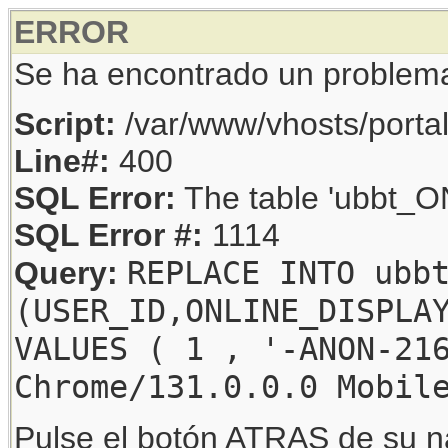
ERROR
Se ha encontrado un problem
Script:
/var/www/vhosts/porta
Line#:
400
SQL Error:
The table 'ubbt_ON
SQL Error #:
1114
REPLACE INTO ubb
Query:
(USER_ID,ONLINE_DISPLA
VALUES ( 1 , '-ANON-21
Chrome/131.0.0.0 Mobil
Pulse el botón ATRAS de su na