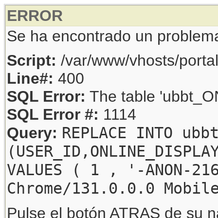
ERROR
Se ha encontrado un problem
Script:
/var/www/vhosts/porta
Line#:
400
SQL Error:
The table 'ubbt_ON
SQL Error #:
1114
REPLACE INTO ubb
Query:
(USER_ID,ONLINE_DISPLA
VALUES ( 1 , '-ANON-21
Chrome/131.0.0.0 Mobil
Pulse el botón ATRAS de su na