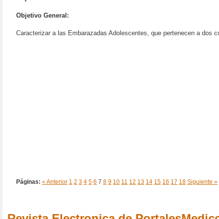
Objetivo General:
Caracterizar a las Embarazadas Adolescentes, que pertenecen a dos co
Páginas:
« Anterior
1
2
3
4
5
6
7
8
9
10
11
12
13
14
15
16
17
18
Siguiente »
Revista Electronica de PortalesMedi