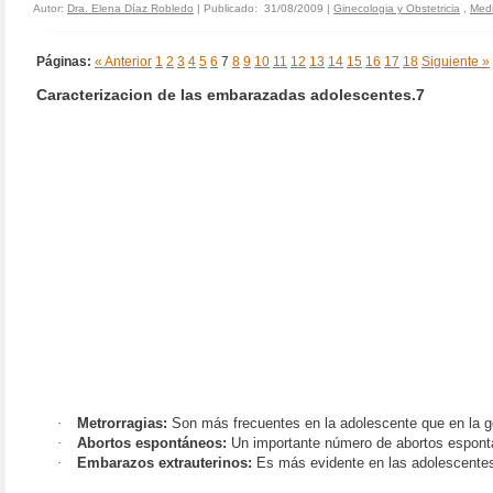
Autor:
Dra. Elena Díaz Robledo
| Publicado: 31/08/2009 |
Ginecologia y Obstetricia
,
Medi
Páginas:
« Anterior
1
2
3
4
5
6
7
8
9
10
11
12
13
14
15
16
17
18
Siguiente »
Caracterizacion de las embarazadas adolescentes.7
·
Metrorragias:
Son más frecuentes en la adolescente que en la ges
·
Abortos espontáneos:
Un importante número de abortos espontá
·
Embarazos extrauterinos:
Es más evidente en las adolescente