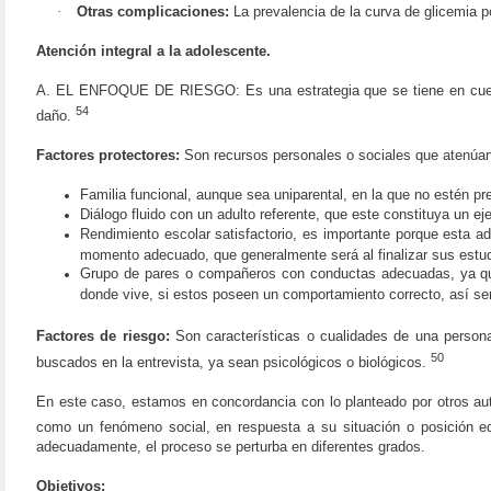
·
Otras complicaciones:
La prevalencia de la curva de glicemia p
Atención integral a la adolescente.
A. EL ENFOQUE DE RIESGO: Es una estrategia que se tiene en cuenta 
54
daño.
Factores protectores:
Son recursos personales o sociales que atenúan
Familia funcional, aunque sea uniparental, en la que no estén pr
Diálogo fluido con un adulto referente, que este constituya un ej
Rendimiento escolar satisfactorio, es importante porque esta a
momento adecuado, que generalmente será al finalizar sus estud
Grupo de pares o compañeros con conductas adecuadas, ya que 
donde vive, si estos poseen un comportamiento correcto, así ser
Factores de riesgo:
Son características o cualidades de una person
50
buscados en la entrevista, ya sean psicológicos o biológicos.
En este caso, estamos en concordancia con lo planteado por otros au
como un fenómeno social, en respuesta a su situación o posición 
adecuadamente, el proceso se perturba en diferentes grados.
Objetivos: