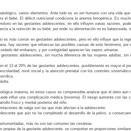
opatológico, varios elementos. Ante todo es un ser humano con una vida que
ara el bebé. El déficit nutricional condiciona la anemia ferropénica. Es muc
otorio en las gestantes adolescentes, en ello influyen varias razones, pod
tancia a la nutrición de su bebé, por ende su alimentación no es balanceada, n
i es más común en gestantes adolescentes, pero en ello influye que la inge
idiana, hay razones que refuerzan las posibles causas de este fenómeno, po
cuidado del embarazo, y por contigüidad aparecen las sepsis urinarias.
estantes adolescentes, sin mucha diferencia de las mujeres adultas, sin e
n el 13 al 20% de las gestantes adolescentes, posiblemente es mayor el por
colaridad, nivel social y la atención prenatal con los controles sistemático
ravídica.
dulta.
ológica materna, en estos casos es comprensible analizar que el útero aún n
puede influir una complicación médica (toxemia). El riesgo aumenta con las
arrollo físico y mental posterior del niño.
taciones de nalga son las que más afectan a la adolescente.
lescente que aún no ha completado el desarrollo de la pelvis, a consecuenc
instrumentadas, más no son tan comunes las cesáreas.
 propias de la gestante adolescente, se comportan en proporciones similares