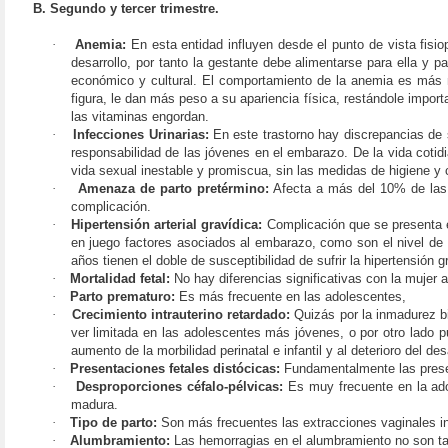
B. Segundo y tercer trimestre.
·
Anemia:
En esta entidad influyen desde el punto de vista fisi
desarrollo, por tanto la gestante debe alimentarse para ella y p
económico y cultural. El comportamiento de la anemia es más n
figura, le dan más peso a su apariencia física, restándole impor
las vitaminas engordan.
·
Infecciones Urinarias:
En este trastorno hay discrepancias de s
responsabilidad de las jóvenes en el embarazo. De la vida cot
vida sexual inestable y promiscua, sin las medidas de higiene y 
·
Amenaza de parto pretérmino:
Afecta a más del 10% de las g
complicación.
·
Hipertensión arterial gravídica:
Complicación que se presenta e
en juego factores asociados al embarazo, como son el nivel de es
años tienen el doble de susceptibilidad de sufrir la hipertensión g
·
Mortalidad fetal:
No hay diferencias significativas con la mujer a
·
Parto prematuro:
Es más frecuente en las adolescentes,
·
Crecimiento intrauterino retardado:
Quizás por la inmadurez bi
ver limitada en las adolescentes más jóvenes, o por otro lado 
aumento de la morbilidad perinatal e infantil y al deterioro del des
·
Presentaciones fetales distócicas:
Fundamentalmente las presen
·
Desproporciones céfalo-pélvicas:
Es muy frecuente en la ado
madura.
·
Tipo de parto:
Son más frecuentes las extracciones vaginales 
·
Alumbramiento:
Las hemorragias en el alumbramiento no son tan