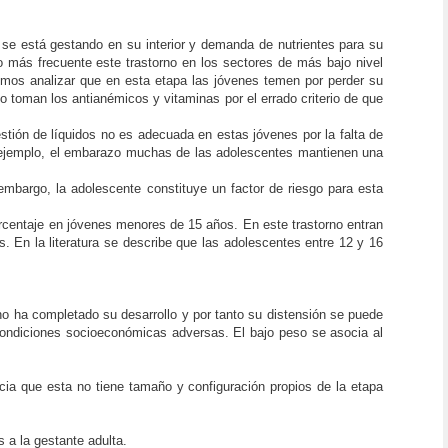
 se está gestando en su interior y demanda de nutrientes para su
ho más frecuente este trastorno en los sectores de más bajo nivel
emos analizar que en esta etapa las jóvenes temen por perder su
o toman los antianémicos y vitaminas por el errado criterio de que
stión de líquidos no es adecuada en estas jóvenes por la falta de
r ejemplo, el embarazo muchas de las adolescentes mantienen una
mbargo, la adolescente constituye un factor de riesgo para esta
centaje en jóvenes menores de 15 años. En este trastorno entran
s. En la literatura se describe que las adolescentes entre 12 y 16
o ha completado su desarrollo y por tanto su distensión se puede
 condiciones socioeconómicas adversas. El bajo peso se asocia al
ia que esta no tiene tamaño y configuración propios de la etapa
 a la gestante adulta.