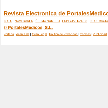
Revista Electronica de PortalesMedi
INICIO
-
NOVEDADES
-
ÚLTIMO NÚMERO
-
ESPECIALIDADES
-
INFORMACI
© PortalesMedicos, S.L.
Portada
|
Acerca de
|
Aviso Legal
|
Política de Privacidad
|
Cookies
|
Publicidad