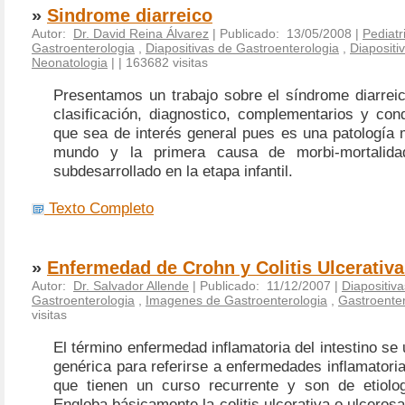
»
Sindrome diarreico
Autor:
Dr. David Reina Álvarez
| Publicado: 13/05/2008 |
Pediatr
Gastroenterologia
,
Diapositivas de Gastroenterologia
,
Diapositi
Neonatologia
|
| 163682 visitas
Presentamos un trabajo sobre el síndrome diarreico
clasificación, diagnostico, complementarios y co
que sea de interés general pues es una patología
mundo y la primera causa de morbi-mortalid
subdesarrollado en la etapa infantil.
Texto Completo
»
Enfermedad de Crohn y Colitis Ulcerativa
Autor:
Dr. Salvador Allende
| Publicado: 11/12/2007 |
Diapositiv
Gastroenterologia
,
Imagenes de Gastroenterologia
,
Gastroenter
visitas
El término enfermedad inflamatoria del intestino se 
genérica para referirse a enfermedades inflamatoria
que tienen un curso recurrente y son de etiolo
Engloba básicamente la colitis ulcerativa o ulceros