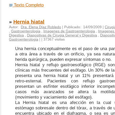
Texto Completo
»
Hernia hiatal
Autor:
Dra. Elena Díaz Robledo
| Publicado: 14/09/2009 |
Cirugi
,
Gastroenterologia
,
Imagenes de Gastroenterologia
,
Imagenes 
Digestiva
,
Diapositivas de Cirugia General y Digestiva
,
Diapositi
Gastroenterologia
|
| 37367 visitas
Una hernia conceptualmente es el paso de una par
a otra área a través de un orificio, ya sea natur
herida quirúrgica, pueden expresar síntomas o no.
Hernia hiatal y reflujo gastroesofágico (RGE) son
clínicas más frecuentes del esófago. Un 30% de la
presenta una hernia hiatal y un 11% presentará 
retro-esternal. Pacientes con reflujo gastro
presentan un esfínter esofágico inferior incompet
casos más avanzados se altera la motilid
(movimiento y vaciamiento del esófago).
La
Hernia hiatal
es una afección en la cual 
estómago sobresale dentro del tórax, a través de u
encuentra ubicado en el diafragma, o sea es un