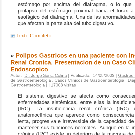
estómago por encima del diafragma, o lo que
prolapso del estómago proximal hacia el tórax a 
esofágico del diafragma. Una de las anormalidade
que afectan la parte alta del tubo digestivo.
Texto Completo
»
Polipos Gastricos en una paciente con In
Renal Cronica. Presentacion de un Caso Cli
Endoscopico
Autor:
Dr. Jorge Serra Colina
| Publicado: 14/08/2009 |
Gastroen
de Gastroenterologia
,
Casos Clinicos de Gastroenterologia
,
Dia
Gastroenterologia
|
| 17068 visitas
El sistema digestivo se afecta como consecue
enfermedades sistémicas, entre ellas la insuficien
(IRC).
La insuficiencia renal crónica (IRC)
anatomoclínica que aparece como consecuencia
lenta, progresiva e irreversible de la capacidad de
mantener sus funciones normales.
Aunque en la in
crónica (IRC) existe un deterioro de la mayoría de 