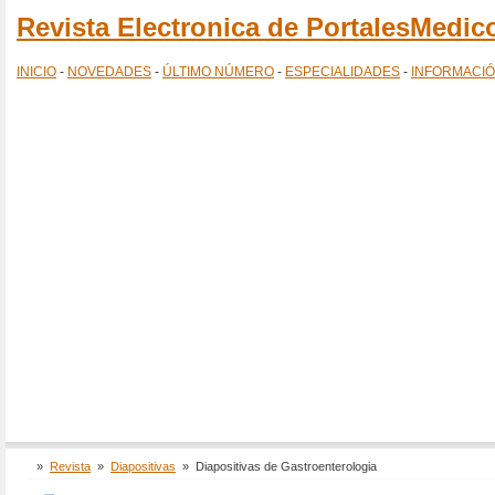
Revista Electronica de PortalesMedi
INICIO
-
NOVEDADES
-
ÚLTIMO NÚMERO
-
ESPECIALIDADES
-
INFORMACI
»
Revista
»
Diapositivas
»
Diapositivas de Gastroenterologia