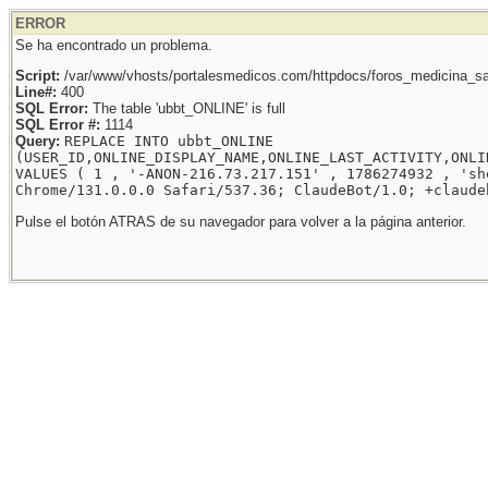
ERROR
Se ha encontrado un problema.
Script:
/var/www/vhosts/portalesmedicos.com/httpdocs/foros_medicina_sal
Line#:
400
SQL Error:
The table 'ubbt_ONLINE' is full
SQL Error #:
1114
Query:
REPLACE INTO ubbt_ONLINE
(USER_ID,ONLINE_DISPLAY_NAME,ONLINE_LAST_ACTIVITY,ONLI
VALUES ( 1 , '-ANON-216.73.217.151' , 1786274932 , 'sh
Chrome/131.0.0.0 Safari/537.36; ClaudeBot/1.0; +claude
Pulse el botón ATRAS de su navegador para volver a la página anterior.