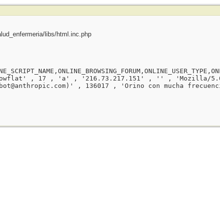
ud_enfermeria/libs/html.inc.php
NE_SCRIPT_NAME,ONLINE_BROWSING_FORUM,ONLINE_USER_TYPE,ON
owflat' , 17 , 'a' , '216.73.217.151' , '' , 'Mozilla/5.
bot@anthropic.com)' , 136017 , 'Orino con mucha frecuenc