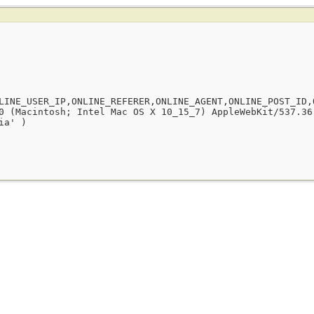
LINE_USER_IP,ONLINE_REFERER,ONLINE_AGENT,ONLINE_POST_ID,
0 (Macintosh; Intel Mac OS X 10_15_7) AppleWebKit/537.36
ia' )