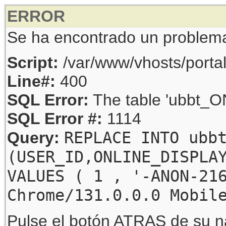
ERROR
Se ha encontrado un problem
Script:
/var/www/vhosts/porta
Line#:
400
SQL Error:
The table 'ubbt_ON
SQL Error #:
1114
REPLACE INTO ubb
Query:
(USER_ID,ONLINE_DISPLA
VALUES ( 1 , '-ANON-21
Chrome/131.0.0.0 Mobil
Pulse el botón ATRAS de su na