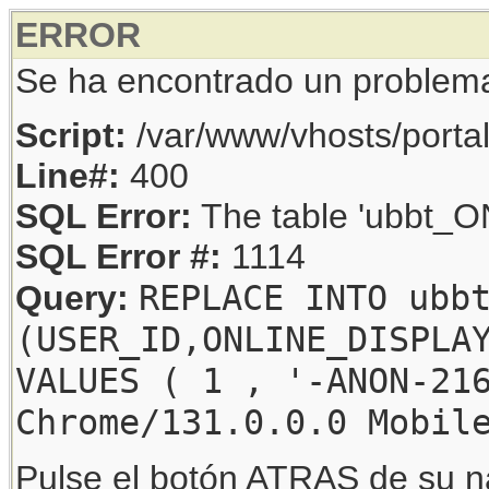
ERROR
Se ha encontrado un problem
Script:
/var/www/vhosts/porta
Line#:
400
SQL Error:
The table 'ubbt_ON
SQL Error #:
1114
REPLACE INTO ubb
Query:
(USER_ID,ONLINE_DISPLA
VALUES ( 1 , '-ANON-21
Chrome/131.0.0.0 Mobil
Pulse el botón ATRAS de su na