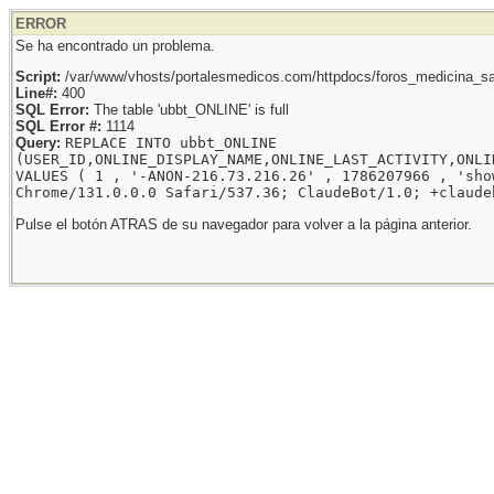
ERROR
Se ha encontrado un problema.
Script:
/var/www/vhosts/portalesmedicos.com/httpdocs/foros_medicina_sal
Line#:
400
SQL Error:
The table 'ubbt_ONLINE' is full
SQL Error #:
1114
Query:
REPLACE INTO ubbt_ONLINE
(USER_ID,ONLINE_DISPLAY_NAME,ONLINE_LAST_ACTIVITY,ONLI
VALUES ( 1 , '-ANON-216.73.216.26' , 1786207966 , 'sho
Chrome/131.0.0.0 Safari/537.36; ClaudeBot/1.0; +claude
Pulse el botón ATRAS de su navegador para volver a la página anterior.