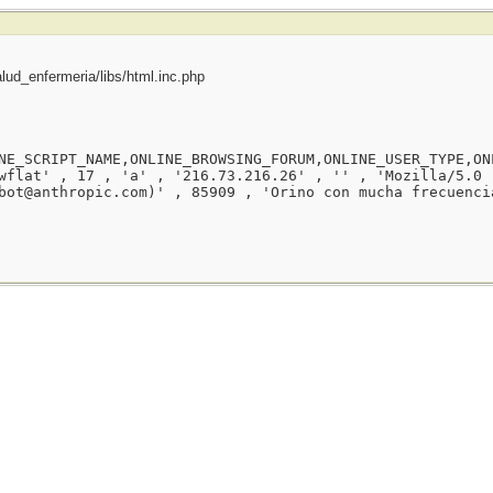
ud_enfermeria/libs/html.inc.php
NE_SCRIPT_NAME,ONLINE_BROWSING_FORUM,ONLINE_USER_TYPE,ON
wflat' , 17 , 'a' , '216.73.216.26' , '' , 'Mozilla/5.0 
bot@anthropic.com)' , 85909 , 'Orino con mucha frecuenci