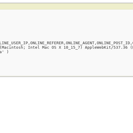
LINE_USER_IP,ONLINE_REFERER,ONLINE_AGENT,ONLINE_POST_ID,
(Macintosh; Intel Mac OS X 10_15_7) AppleWebKit/537.36 (
a' )