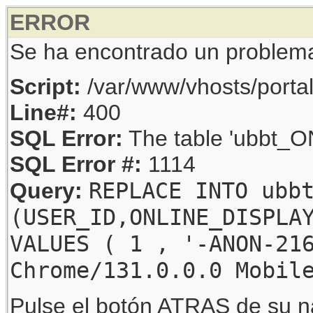
ERROR
Se ha encontrado un problem
Script:
/var/www/vhosts/porta
Line#:
400
SQL Error:
The table 'ubbt_ON
SQL Error #:
1114
REPLACE INTO ubb
Query:
(USER_ID,ONLINE_DISPLA
VALUES ( 1 , '-ANON-21
Chrome/131.0.0.0 Mobil
Pulse el botón ATRAS de su na