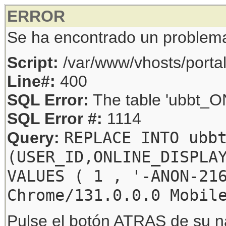
ERROR
Se ha encontrado un problem
Script:
/var/www/vhosts/porta
Line#:
400
SQL Error:
The table 'ubbt_ON
SQL Error #:
1114
REPLACE INTO ubb
Query:
(USER_ID,ONLINE_DISPLA
VALUES ( 1 , '-ANON-21
Chrome/131.0.0.0 Mobil
Pulse el botón ATRAS de su na