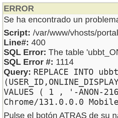
ERROR
Se ha encontrado un problem
Script:
/var/www/vhosts/porta
Line#:
400
SQL Error:
The table 'ubbt_ON
SQL Error #:
1114
REPLACE INTO ubb
Query:
(USER_ID,ONLINE_DISPLA
VALUES ( 1 , '-ANON-21
Chrome/131.0.0.0 Mobil
Pulse el botón ATRAS de su na