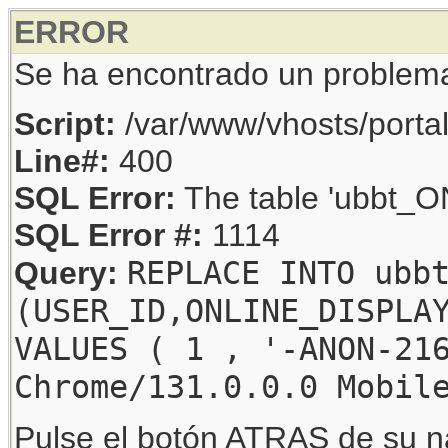
ERROR
Se ha encontrado un problem
Script:
/var/www/vhosts/porta
Line#:
400
SQL Error:
The table 'ubbt_ON
SQL Error #:
1114
REPLACE INTO ubb
Query:
(USER_ID,ONLINE_DISPLA
VALUES ( 1 , '-ANON-21
Chrome/131.0.0.0 Mobil
Pulse el botón ATRAS de su na