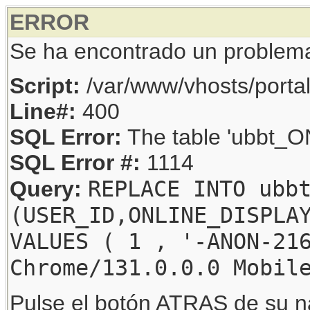
ERROR
Se ha encontrado un problem
Script:
/var/www/vhosts/porta
Line#:
400
SQL Error:
The table 'ubbt_ON
SQL Error #:
1114
REPLACE INTO ubb
Query:
(USER_ID,ONLINE_DISPLA
VALUES ( 1 , '-ANON-21
Chrome/131.0.0.0 Mobil
Pulse el botón ATRAS de su na