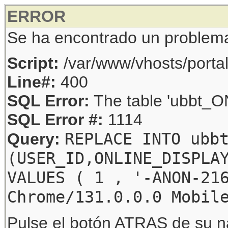
ERROR
Se ha encontrado un problem
Script:
/var/www/vhosts/porta
Line#:
400
SQL Error:
The table 'ubbt_ON
SQL Error #:
1114
REPLACE INTO ubb
Query:
(USER_ID,ONLINE_DISPLA
VALUES ( 1 , '-ANON-21
Chrome/131.0.0.0 Mobil
Pulse el botón ATRAS de su na