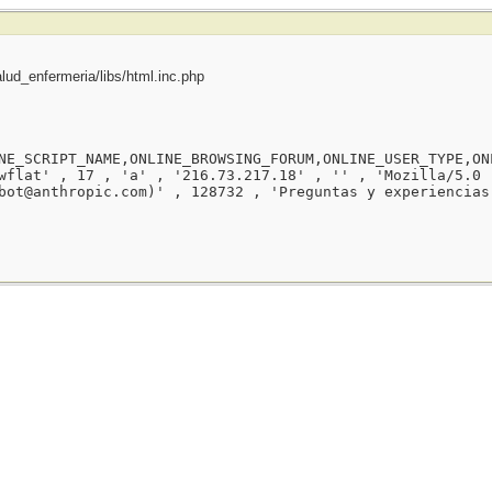
ud_enfermeria/libs/html.inc.php
NE_SCRIPT_NAME,ONLINE_BROWSING_FORUM,ONLINE_USER_TYPE,ON
wflat' , 17 , 'a' , '216.73.217.18' , '' , 'Mozilla/5.0 
bot@anthropic.com)' , 128732 , 'Preguntas y experiencias