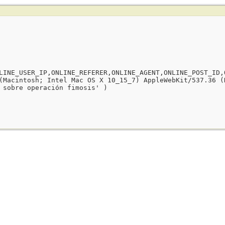
LINE_USER_IP,ONLINE_REFERER,ONLINE_AGENT,ONLINE_POST_ID,
(Macintosh; Intel Mac OS X 10_15_7) AppleWebKit/537.36 (
 sobre operación fimosis' )