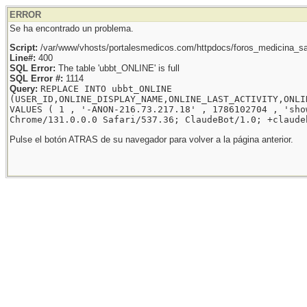
ERROR
Se ha encontrado un problema.
Script:
/var/www/vhosts/portalesmedicos.com/httpdocs/foros_medicina_sal
Line#:
400
SQL Error:
The table 'ubbt_ONLINE' is full
SQL Error #:
1114
Query:
REPLACE INTO ubbt_ONLINE
(USER_ID,ONLINE_DISPLAY_NAME,ONLINE_LAST_ACTIVITY,ONLI
VALUES ( 1 , '-ANON-216.73.217.18' , 1786102704 , 'sho
Chrome/131.0.0.0 Safari/537.36; ClaudeBot/1.0; +claude
Pulse el botón ATRAS de su navegador para volver a la página anterior.