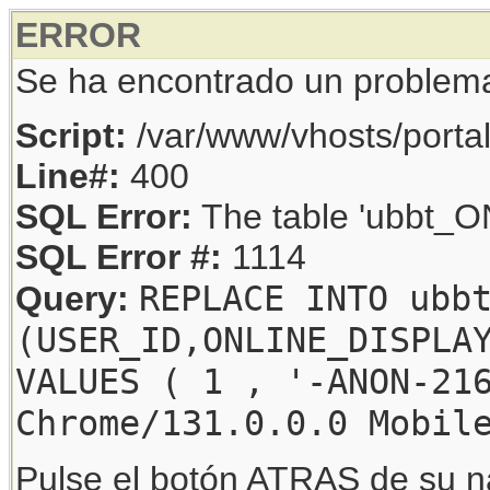
ERROR
Se ha encontrado un problem
Script:
/var/www/vhosts/porta
Line#:
400
SQL Error:
The table 'ubbt_ON
SQL Error #:
1114
REPLACE INTO ubb
Query:
(USER_ID,ONLINE_DISPLA
VALUES ( 1 , '-ANON-21
Chrome/131.0.0.0 Mobil
Pulse el botón ATRAS de su na