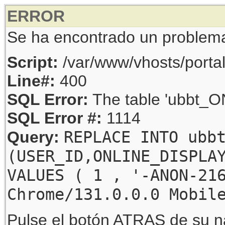
ERROR
Se ha encontrado un problem
Script:
/var/www/vhosts/porta
Line#:
400
SQL Error:
The table 'ubbt_ON
SQL Error #:
1114
REPLACE INTO ubb
Query:
(USER_ID,ONLINE_DISPLA
VALUES ( 1 , '-ANON-21
Chrome/131.0.0.0 Mobil
Pulse el botón ATRAS de su na