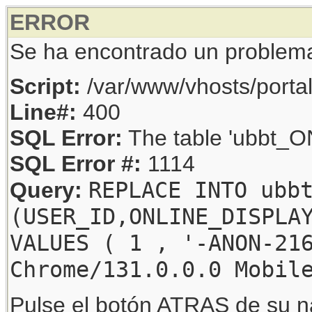
ERROR
Se ha encontrado un problem
Script:
/var/www/vhosts/porta
Line#:
400
SQL Error:
The table 'ubbt_ON
SQL Error #:
1114
REPLACE INTO ubb
Query:
(USER_ID,ONLINE_DISPLA
VALUES ( 1 , '-ANON-21
Chrome/131.0.0.0 Mobil
Pulse el botón ATRAS de su na