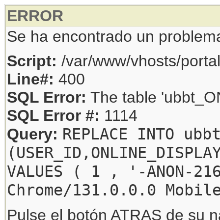
ERROR
Se ha encontrado un problem
Script:
/var/www/vhosts/porta
Line#:
400
SQL Error:
The table 'ubbt_ON
SQL Error #:
1114
REPLACE INTO ubb
Query:
(USER_ID,ONLINE_DISPLA
VALUES ( 1 , '-ANON-21
Chrome/131.0.0.0 Mobil
Pulse el botón ATRAS de su na