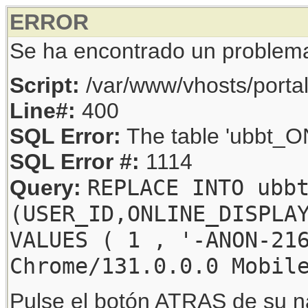
ERROR
Se ha encontrado un problem
Script:
/var/www/vhosts/porta
Line#:
400
SQL Error:
The table 'ubbt_ON
SQL Error #:
1114
REPLACE INTO ubb
Query:
(USER_ID,ONLINE_DISPLA
VALUES ( 1 , '-ANON-21
Chrome/131.0.0.0 Mobil
Pulse el botón ATRAS de su na