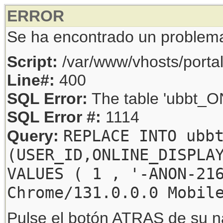
ERROR
Se ha encontrado un problem
Script:
/var/www/vhosts/porta
Line#:
400
SQL Error:
The table 'ubbt_ON
SQL Error #:
1114
REPLACE INTO ubb
Query:
(USER_ID,ONLINE_DISPLA
VALUES ( 1 , '-ANON-21
Chrome/131.0.0.0 Mobil
Pulse el botón ATRAS de su na