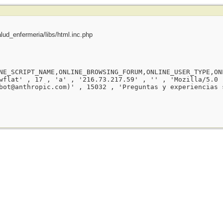
ud_enfermeria/libs/html.inc.php
NE_SCRIPT_NAME,ONLINE_BROWSING_FORUM,ONLINE_USER_TYPE,ON
wflat' , 17 , 'a' , '216.73.217.59' , '' , 'Mozilla/5.0 
bot@anthropic.com)' , 15032 , 'Preguntas y experiencias 