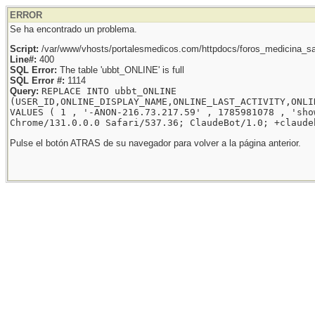
ERROR
Se ha encontrado un problema.
Script:
/var/www/vhosts/portalesmedicos.com/httpdocs/foros_medicina_sal
Line#:
400
SQL Error:
The table 'ubbt_ONLINE' is full
SQL Error #:
1114
Query:
REPLACE INTO ubbt_ONLINE
(USER_ID,ONLINE_DISPLAY_NAME,ONLINE_LAST_ACTIVITY,ONLI
VALUES ( 1 , '-ANON-216.73.217.59' , 1785981078 , 'sho
Chrome/131.0.0.0 Safari/537.36; ClaudeBot/1.0; +claude
Pulse el botón ATRAS de su navegador para volver a la página anterior.