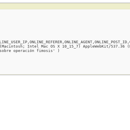
LINE_USER_IP,ONLINE_REFERER,ONLINE_AGENT,ONLINE_POST_ID,
(Macintosh; Intel Mac OS X 10_15_7) AppleWebKit/537.36 (
sobre operación fimosis' )