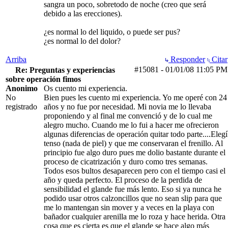
sangra un poco, sobretodo de noche (creo que será
debido a las erecciones).
¿es normal lo del liquido, o puede ser pus?
¿es normal lo del dolor?
Arriba
Responder
Citar
#15081
-
01/01/08
11:05 PM
Re: Preguntas y experiencias
sobre operación fimos
Anonimo
Os cuento mi experiencia.
No
Bien pues les cuento mi experiencia. Yo me operé con 24
registrado
años y no fue por necesidad. Mi novia me lo llevaba
proponiendo y al final me convenció y de lo cual me
alegro mucho. Cuando me lo fui a hacer me ofrecieron
algunas diferencias de operación quitar todo parte....Elegí
tenso (nada de piel) y que me conservaran el frenillo. Al
principio fue algo duro pues me dolio bastante durante el
proceso de cicatrización y duro como tres semanas.
Todos esos bultos desaparecen pero con el tiempo casi el
año y queda perfecto. El proceso de la perdida de
sensibilidad el glande fue más lento. Eso si ya nunca he
podido usar otros calzoncillos que no sean slip para que
me lo mantengan sin mover y a veces en la playa con
bañador cualquier arenilla me lo roza y hace herida. Otra
cosa que es cierta es que el glande se hace algo más