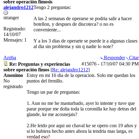
sobre operación fimosis
alejandro1212
Tengo 2 preguntas:
stranger
A las 2 semanas de operarse se podria salir a hacer
botellon, y despues de discoteca? o no es
Registrado:
conveniente...
14/10/07
Mensajes: 1
Y a los 3 dias de operarte se puede ir a algunas clases
al dia sin problema y sin q nadie lo note?
Arriba
Responder
Citar
#15076
-
17/10/07
04:30 PM
Re: Preguntas y experiencias
sobre operación fimos
[
Re: alejandro1212
]
Anonimo
Estoy en mi 16 dia de la operacion. Solo me quedan los
No
puntos del frenillo.
registrado
Tengo un par de preguntas:
1. Aun no me he masturbado, ayer lo intente y tuve que
parar porque me dolia toda la coronilla ke hay detras del
glande, ke me acosnejais?
2.He leido por aqui un chaval ke se opero con 19 años y
si lo hubiera hecho antes ahora la tendria mas larga, es
verdad eso?