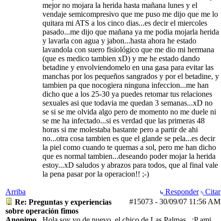
mejor no mojara la herida hasta mañana lunes y el
vendaje semicompresivo que me puso me dijo que me lo
quitara mi ATS a los cinco dias...es decir el miercoles
pasado...me dijo que mañana ya me podia mojarla herida
y lavarla con agua y jabon...hasta ahora he estado
lavandola con suero fisiológico que me dio mi hermana
(que es medico tambien xD) y me he estado dando
betadine y envolviendomelo en una gasa para evitar las
manchas por los pequeños sangrados y por el betadine, y
tambien pa que nocogiera ninguna infeccion...me han
dicho que a los 25-30 ya puedes retomar tus relaciones
sexuales asi que todavia me quedan 3 semanas...xD no
se si se me olvida algo pero de momento no me duele ni
se me ha infectado...si es verdad que las primeras 48
horas si me molestaba bastante pero a partir de ahi
no...otra cosa tambien es que el glande se pela...es decir
la piel como cuando te quemas a sol, pero me han dicho
que es normal tambien...deseando poder mojar la herida
estoy...xD saludos y abrazos para todos, que al final vale
la pena pasar por la operacion!! ;-)
Arriba
Responder
Citar
#15073
-
30/09/07
11:56 AM
Re: Preguntas y experiencias
sobre operación fimos
Anonimo
Hola soy yo de nuevo, el chico de Las Palmas...:P ami