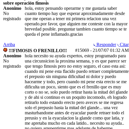
sobre operación fimosis
Anonimo
hola, estoy pensando operarme y me gustaria saber
No
cuanto tiempo hay que esperar aproximadamente desde
registrado
que me operan a tener mi primera relacion una vez
operado.por favor, que alguien me conteste con la mayor
brevedad posible. preguntar tambien cuanto tiempo se te
queda el pene inflamado.gracias
Arriba
Responder
Citar
#15069
-
21/07/07
01:32 AM
!!!FIMOSIS O FRENILLO!!!
Anonimo
hola necesito su ayuda expertos, estoy programado para
No
una circunsicion la proxima semana, y es que parece ser
registrado
que tengo fimosis pero no estoy seguro, el caso esta asi:
cuando mi pene esta flacido puedo retraer completamente
el prepusio sin ninguna dificultad ni dolor y puedo
hacearme y todo, pero cuando mi pene esta erecto se me
dificulta un poco, siento que es el frenillo que es muy
corto o no se, solo puedo retirar hasta la mitad del glande
y de ahi si continuo es un poquito incomodo, eh logrado
retirarlo todo estando erecto pero aveces se me regresa
solo el prepusio hasta la mitad del glande... una vez
masturbandome antes de eyacular puede retraer todo el
preusio y en la eyaculacion la glande como que latia, y
me apretaba mucho en cada latido.. necesito su ayuda..
no quiero arrepentirme mas adelante de haberme