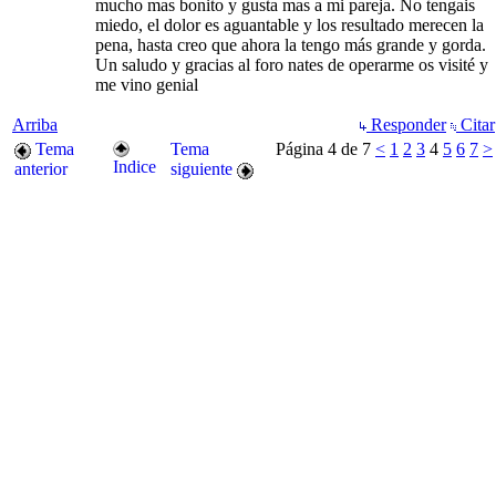
mucho mas bonito y gusta mas a mi pareja. No tengais
miedo, el dolor es aguantable y los resultado merecen la
pena, hasta creo que ahora la tengo más grande y gorda.
Un saludo y gracias al foro nates de operarme os visité y
me vino genial
Arriba
Responder
Citar
Tema
Tema
Página 4 de 7
<
1
2
3
4
5
6
7
>
Indice
anterior
siguiente