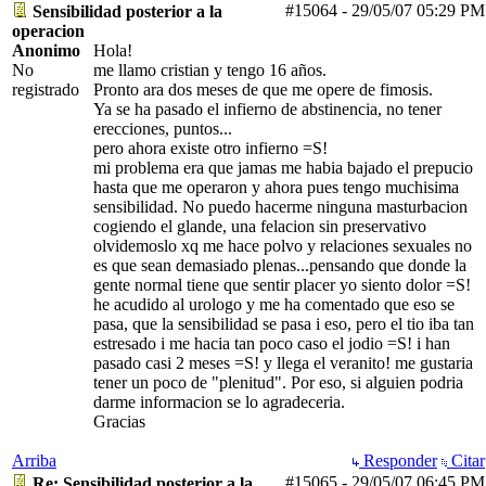
#15064
-
29/05/07
05:29 PM
Sensibilidad posterior a la
operacion
Anonimo
Hola!
No
me llamo cristian y tengo 16 años.
registrado
Pronto ara dos meses de que me opere de fimosis.
Ya se ha pasado el infierno de abstinencia, no tener
erecciones, puntos...
pero ahora existe otro infierno =S!
mi problema era que jamas me habia bajado el prepucio
hasta que me operaron y ahora pues tengo muchisima
sensibilidad. No puedo hacerme ninguna masturbacion
cogiendo el glande, una felacion sin preservativo
olvidemoslo xq me hace polvo y relaciones sexuales no
es que sean demasiado plenas...pensando que donde la
gente normal tiene que sentir placer yo siento dolor =S!
he acudido al urologo y me ha comentado que eso se
pasa, que la sensibilidad se pasa i eso, pero el tio iba tan
estresado i me hacia tan poco caso el jodio =S! i han
pasado casi 2 meses =S! y llega el veranito! me gustaria
tener un poco de "plenitud". Por eso, si alguien podria
darme informacion se lo agradeceria.
Gracias
Arriba
Responder
Citar
#15065
-
29/05/07
06:45 PM
Re: Sensibilidad posterior a la