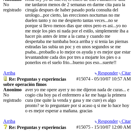
No
me tardaron menos de 2 semanas en darme cita para la
registrado
cirugía despues de haber pasado porla consulta del
urologo...por cierto, las erecciones nocturnas no me
duelen tanto y no me despierto tantas veces...no se
porque si llevo menos dias que otros pero es asi...yo no
me moje los pies ni nada por el estilo, simplemente iba a
hacer pis antes de irme a la cama y cuando me
despertaba me tumbaba boca arriba y si tenia las piernas
estiradas las subia un poc y en unos segundos se me
psaba...probadlo a lo mejor os ayuda y es mejor que estar
levantandote cada dos por tres a mojarte los pies o a
ponerlos en el suelo frio...bueno pos eso...suerte!!
Arriba
Responder
Citar
#15074
-
05/10/07
10:57 AM
Re: Preguntas y experiencias
sobre operación fimos
Anonimo
aver yo me opere ayer y no me dijeron nada de curas... e
No
cogio cita hoy pa el enfermero a ke me haga la primera
registrado
cura (me quite la venda y gasa y me cure) es algo
pronto? se lo preguntare por si acaso q si me lo hace hoy
o es mejor esperar a mañana. gracias
Arriba
Responder
Citar
#15075
-
15/10/07
12:00 AM
Re: Preguntas y experiencias