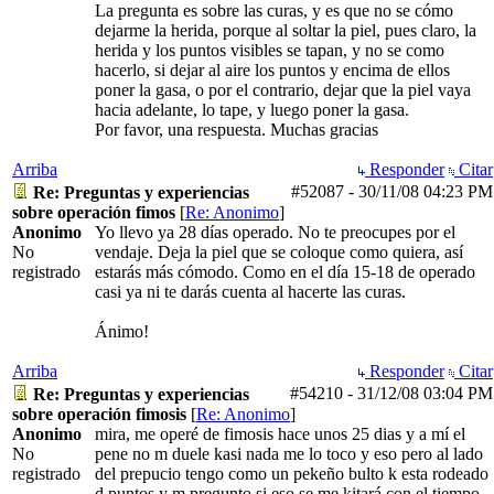
La pregunta es sobre las curas, y es que no se cómo
dejarme la herida, porque al soltar la piel, pues claro, la
herida y los puntos visibles se tapan, y no se como
hacerlo, si dejar al aire los puntos y encima de ellos
poner la gasa, o por el contrario, dejar que la piel vaya
hacia adelante, lo tape, y luego poner la gasa.
Por favor, una respuesta. Muchas gracias
Arriba
Responder
Citar
#52087
-
30/11/08
04:23 PM
Re: Preguntas y experiencias
sobre operación fimos
[
Re: Anonimo
]
Anonimo
Yo llevo ya 28 días operado. No te preocupes por el
No
vendaje. Deja la piel que se coloque como quiera, así
registrado
estarás más cómodo. Como en el día 15-18 de operado
casi ya ni te darás cuenta al hacerte las curas.
Ánimo!
Arriba
Responder
Citar
#54210
-
31/12/08
03:04 PM
Re: Preguntas y experiencias
sobre operación fimosis
[
Re: Anonimo
]
Anonimo
mira, me operé de fimosis hace unos 25 dias y a mí el
No
pene no m duele kasi nada me lo toco y eso pero al lado
registrado
del prepucio tengo como un pekeño bulto k esta rodeado
d puntos y m pregunto si eso se me kitará con el tiempo