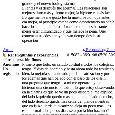
grande y el nuevo look gusta más
El antes y el después fue abismal. Las relaciones son
mejores duro más y siento mejor, la higiene es más fácil.
Lo que menos me gustó fue la masturbación que antes
era mejor, al principio estaba como desorientado no sabía
hacerlo sin la piel. Pero así todo creo que es bastante
mejor estar circuncidado y que merece la pena. Que
comentan ustedes que ya llevan tiempo desde su
operación
Arriba
Responder
Citar
#15082
-
06/01/08
05:20 AM
Re: Preguntas y experiencias
sobre operación fimos
Anonimo
Primero que todo, un saludo cordial a todos los colegas...
No
tengo 15 dias de operado y hasta ahora todo ha resultado
registrado
bien, la mejoria se ha notado por la cicatrizacion y por
los edemas que han bajado con el paso de los dias...
una pregunta que tengo... a mi me operaron y me
hicieron una circuncision total... lo que estoy observando
en la cicatriz es que se ve un poco dispareja, me explico,
del lado izquierdo quedo mas bajo que del lado derecho,
del lado derecho queda mas cerca del glande mientras
que en la izquierda la cicatriz se aleja un poco mas... es
esto normal a los pocos dias, sera por la hinchazon???