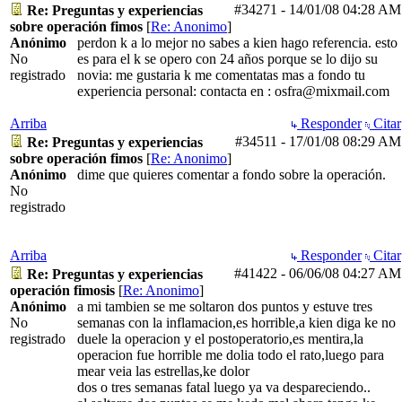
#34271
-
14/01/08
04:28 AM
Re: Preguntas y experiencias
sobre operación fimos
[
Re: Anonimo
]
Anónimo
perdon k a lo mejor no sabes a kien hago referencia. esto
No
es para el k se opero con 24 años porque se lo dijo su
registrado
novia: me gustaria k me comentatas mas a fondo tu
experiencia personal: contacta en : osfra@mixmail.com
Arriba
Responder
Citar
#34511
-
17/01/08
08:29 AM
Re: Preguntas y experiencias
sobre operación fimos
[
Re: Anonimo
]
Anónimo
dime que quieres comentar a fondo sobre la operación.
No
registrado
Arriba
Responder
Citar
#41422
-
06/06/08
04:27 AM
Re: Preguntas y experiencias
operación fimosis
[
Re: Anonimo
]
Anónimo
a mi tambien se me soltaron dos puntos y estuve tres
No
semanas con la inflamacion,es horrible,a kien diga ke no
registrado
duele la operacion y el postoperatorio,es mentira,la
operacion fue horrible me dolia todo el rato,luego para
mear veia las estrellas,ke dolor
dos o tres semanas fatal luego ya va despareciendo..