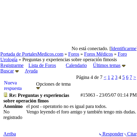
No está conectado. [
Identificarme
Portada de PortalesMedicos.com
»
Foros
»
Foros Médicos
»
Foro
Urología
» Preguntas y experiencias sobre operación fimosis
Registrarme
Lista de Foros
Calendario
Últimos temas
Buscar
Ayuda
Página 4 de 7
<
1
2
3
4
5
6
7
>
Nueva
Opciones de tema
respuesta
#15063
-
23/05/07
01:14 PM
Re: Preguntas y experiencias
sobre operación fimos
Anonimo
el post - operatorio no es igual para todos.
No
Vengo leyendo el foro amigo y también tengo mis dudas.
registrado
Arriba
Responder
Citar