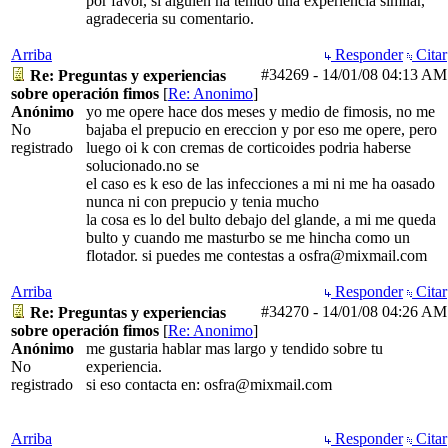
por favor, si alguien ha tenido una experiencia similar,
agradeceria su comentario.
Arriba
Responder
Citar
#34269
-
14/01/08
04:13 AM
Re: Preguntas y experiencias
sobre operación fimos
[
Re: Anonimo
]
Anónimo
yo me opere hace dos meses y medio de fimosis, no me
No
bajaba el prepucio en ereccion y por eso me opere, pero
registrado
luego oi k con cremas de corticoides podria haberse
solucionado.no se
el caso es k eso de las infecciones a mi ni me ha oasado
nunca ni con prepucio y tenia mucho
la cosa es lo del bulto debajo del glande, a mi me queda
bulto y cuando me masturbo se me hincha como un
flotador. si puedes me contestas a osfra@mixmail.com
Arriba
Responder
Citar
#34270
-
14/01/08
04:26 AM
Re: Preguntas y experiencias
sobre operación fimos
[
Re: Anonimo
]
Anónimo
me gustaria hablar mas largo y tendido sobre tu
No
experiencia.
registrado
si eso contacta en: osfra@mixmail.com
Arriba
Responder
Citar