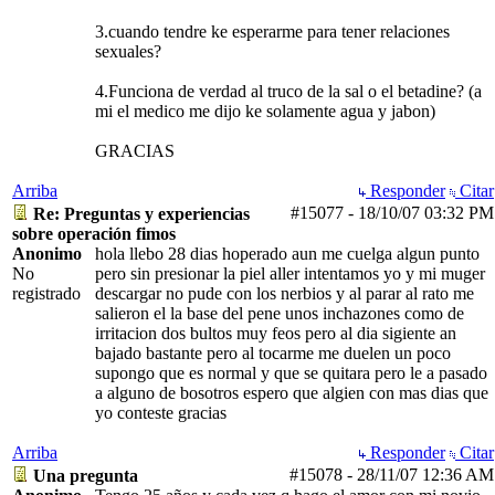
3.cuando tendre ke esperarme para tener relaciones
sexuales?
4.Funciona de verdad al truco de la sal o el betadine? (a
mi el medico me dijo ke solamente agua y jabon)
GRACIAS
Arriba
Responder
Citar
#15077
-
18/10/07
03:32 PM
Re: Preguntas y experiencias
sobre operación fimos
Anonimo
hola llebo 28 dias hoperado aun me cuelga algun punto
No
pero sin presionar la piel aller intentamos yo y mi muger
registrado
descargar no pude con los nerbios y al parar al rato me
salieron el la base del pene unos inchazones como de
irritacion dos bultos muy feos pero al dia sigiente an
bajado bastante pero al tocarme me duelen un poco
supongo que es normal y que se quitara pero le a pasado
a alguno de bosotros espero que algien con mas dias que
yo conteste gracias
Arriba
Responder
Citar
#15078
-
28/11/07
12:36 AM
Una pregunta