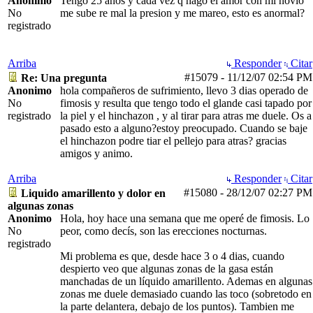
Anonimo
Tengo 25 años y cada vez q hago el amor con mi novio
No
me sube re mal la presion y me mareo, esto es anormal?
registrado
Arriba
Responder
Citar
#15079
-
11/12/07
02:54 PM
Re: Una pregunta
Anonimo
hola compañeros de sufrimiento, llevo 3 dias operado de
No
fimosis y resulta que tengo todo el glande casi tapado por
registrado
la piel y el hinchazon , y al tirar para atras me duele. Os a
pasado esto a alguno?estoy preocupado. Cuando se baje
el hinchazon podre tiar el pellejo para atras? gracias
amigos y animo.
Arriba
Responder
Citar
#15080
-
28/12/07
02:27 PM
Liquido amarillento y dolor en
algunas zonas
Anonimo
Hola, hoy hace una semana que me operé de fimosis. Lo
No
peor, como decís, son las erecciones nocturnas.
registrado
Mi problema es que, desde hace 3 o 4 dias, cuando
despierto veo que algunas zonas de la gasa están
manchadas de un líquido amarillento. Ademas en algunas
zonas me duele demasiado cuando las toco (sobretodo en
la parte delantera, debajo de los puntos). Tambien me