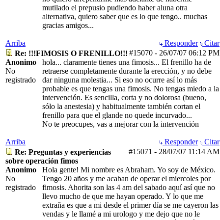
mutilado el prepusio pudiendo haber aluna otra
alternativa, quiero saber que es lo que tengo.. muchas
gracias amigos...
Arriba
Responder
Citar
#15070
-
26/07/07
06:12 PM
Re: !!!FIMOSIS O FRENILLO!!!
Anonimo
hola... claramente tienes una fimosis... El frenillo ha de
No
retraerse completamente durante la erección, y no debe
registrado
dar ninguna molestia... Si eso no ocurre así lo más
probable es que tengas una fimosis. No tengas miedo a la
intervención. Es sencilla, corta y no dolorosa (bueno,
sólo la anestesia) y habitualmente también cortan el
frenillo para que el glande no quede incurvado...
No te preocupes, vas a mejorar con la intervención
Arriba
Responder
Citar
#15071
-
28/07/07
11:14 AM
Re: Preguntas y experiencias
sobre operación fimos
Anonimo
Hola gente! Mi nombre es Abraham. Yo soy de México.
No
Tengo 20 años y me acaban de operar el miercoles por
registrado
fimosis. Ahorita son las 4 am del sabado aquí así que no
llevo mucho de que me hayan operado. Y lo que me
extraña es que a mi desde el primer día se me cayeron las
vendas y le llamé a mi urologo y me dejo que no le