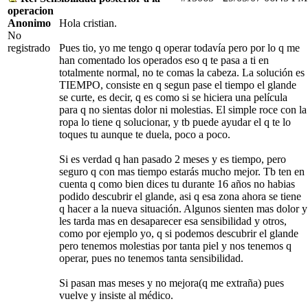
operacion
Anonimo
Hola cristian.
No
registrado
Pues tio, yo me tengo q operar todavía pero por lo q me
han comentado los operados eso q te pasa a ti en
totalmente normal, no te comas la cabeza. La solución es
TIEMPO, consiste en q segun pase el tiempo el glande
se curte, es decir, q es como si se hiciera una película
para q no sientas dolor ni molestias. El simple roce con la
ropa lo tiene q solucionar, y tb puede ayudar el q te lo
toques tu aunque te duela, poco a poco.
Si es verdad q han pasado 2 meses y es tiempo, pero
seguro q con mas tiempo estarás mucho mejor. Tb ten en
cuenta q como bien dices tu durante 16 años no habias
podido descubrir el glande, asi q esa zona ahora se tiene
q hacer a la nueva situación. Algunos sienten mas dolor y
les tarda mas en desaparecer esa sensibilidad y otros,
como por ejemplo yo, q si podemos descubrir el glande
pero tenemos molestias por tanta piel y nos tenemos q
operar, pues no tenemos tanta sensibilidad.
Si pasan mas meses y no mejora(q me extraña) pues
vuelve y insiste al médico.