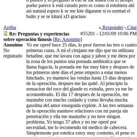
porke parece k está curado pero es como si estubiera ahí
asi natural espero k se me kite diganme si es normal el
bulto y se se kitará xD graciass
Arriba
Responder
Citar
#55201
-
12/01/09
10:06 PM
Re: Preguntas y experiencias
sobre operación fimosis
[
Re: Anonimo
]
Anonimo
Yo me operé hace 25 días, lo peor fueron las tres o cuatro
No
primeras curas. A mí el cirujano me dijo que no utilizara
registrado
betadine, que me lavara con agua y jabon y me diera por
la zona de los puntos una pomada antibiotica que se
llama fugacin, la pomada me fue muy bien y despues de
los primeros siete dias el pene empezo a estar menos
hinchado. yo mantuve las vendas hasta 15 dias despues
de la operación, despues me las quité. Al principio la
sensacion del roce del glande es extraña, pero ya me he
acostumbrado. El dia 17 despues de la operación, me
masturbe con mucho cuidado y como llevaba mucha
gasolina del amor enseguida explote. A las tres semanas
de la operación mantuve relaciones con mi pareja sin
penetración y ella me masturbo y no tuve ningun
problema. Yo tengo 37 años y no me operé por
necesidad, me lo recomendo mi medico de cabecera.
Simplemente por estetica estoy muy contento, el pene es