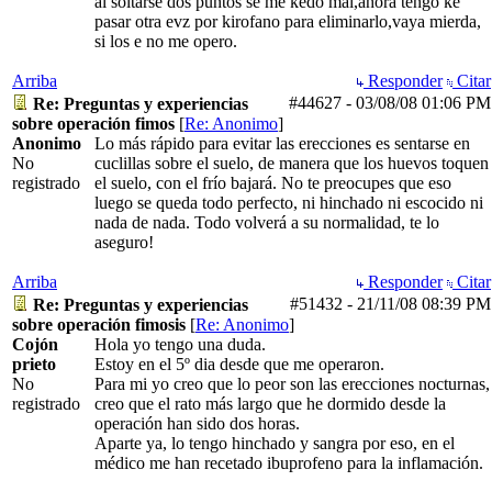
al soltarse dos puntos se me kedo mal,ahora tengo ke
pasar otra evz por kirofano para eliminarlo,vaya mierda,
si los e no me opero.
Arriba
Responder
Citar
#44627
-
03/08/08
01:06 PM
Re: Preguntas y experiencias
sobre operación fimos
[
Re: Anonimo
]
Anonimo
Lo más rápido para evitar las erecciones es sentarse en
No
cuclillas sobre el suelo, de manera que los huevos toquen
registrado
el suelo, con el frío bajará. No te preocupes que eso
luego se queda todo perfecto, ni hinchado ni escocido ni
nada de nada. Todo volverá a su normalidad, te lo
aseguro!
Arriba
Responder
Citar
#51432
-
21/11/08
08:39 PM
Re: Preguntas y experiencias
sobre operación fimosis
[
Re: Anonimo
]
Cojón
Hola yo tengo una duda.
prieto
Estoy en el 5º dia desde que me operaron.
No
Para mi yo creo que lo peor son las erecciones nocturnas,
registrado
creo que el rato más largo que he dormido desde la
operación han sido dos horas.
Aparte ya, lo tengo hinchado y sangra por eso, en el
médico me han recetado ibuprofeno para la inflamación.