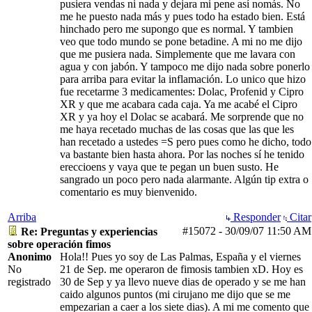
pusiera vendas ni nada y dejara mi pene así nomás. No
me he puesto nada más y pues todo ha estado bien. Está
hinchado pero me supongo que es normal. Y tambien
veo que todo mundo se pone betadine. A mi no me dijo
que me pusiera nada. Simplemente que me lavara con
agua y con jabón. Y tampoco me dijo nada sobre ponerlo
para arriba para evitar la inflamación. Lo unico que hizo
fue recetarme 3 medicamentes: Dolac, Profenid y Cipro
XR y que me acabara cada caja. Ya me acabé el Cipro
XR y ya hoy el Dolac se acabará. Me sorprende que no
me haya recetado muchas de las cosas que las que les
han recetado a ustedes =S pero pues como he dicho, todo
va bastante bien hasta ahora. Por las noches sí he tenido
ereccioens y vaya que te pegan un buen susto. He
sangrado un poco pero nada alarmante. Algún tip extra o
comentario es muy bienvenido.
Arriba
Responder
Citar
#15072
-
30/09/07
11:50 AM
Re: Preguntas y experiencias
sobre operación fimos
Anonimo
Hola!! Pues yo soy de Las Palmas, España y el viernes
No
21 de Sep. me operaron de fimosis tambien xD. Hoy es
registrado
30 de Sep y ya llevo nueve dias de operado y se me han
caido algunos puntos (mi cirujano me dijo que se me
empezarian a caer a los siete dias). A mi me comento que