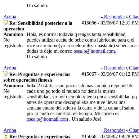
Un saludo.
Arriba
Responder
Citar
#15066
-
03/06/07
12:31 PM
Re: Sensibilidad posterior a la
operacion
Anonimo
Hola, es normal todavia q tengas tanta sensibilidad,
No
puedes utilizar aceite de bebe como lubricante para q el
registrado
roce sea minimo(yo lo suelo utilizar bastante) si tiens mas
dudas te dejo mi correo
osea.o@hotmail.com.
Un saludo
Arriba
Responder
Citar
#15067
-
03/06/07
01:12 PM
Re: Preguntas y experiencias
sobre operación fimosis
Anonimo
hola. 2 o 4 dias son pocos ademas tambien depende de
No
cada uno pq todo el mundo no tiene la misma
registrado
sensibilidad, yo por ejemplo q tenia poca sensibilidad pq
antes de operarme descapullaba me tuve llevar una
semana entera del salon a la cama y de la cama al salon
por lo tanto es cuestion de tiempo. Mi correo es
osea.o@hotmail.com
. Un saludo José
Arriba
Responder
Citar
#15068
-
03/06/07
08:28 PM
Re: Preguntas y experiencias