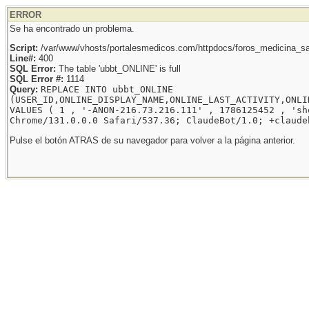
ERROR
Se ha encontrado un problema.
Script:
/var/www/vhosts/portalesmedicos.com/httpdocs/foros_medicina_sal
Line#:
400
SQL Error:
The table 'ubbt_ONLINE' is full
SQL Error #:
1114
Query:
REPLACE INTO ubbt_ONLINE
(USER_ID,ONLINE_DISPLAY_NAME,ONLINE_LAST_ACTIVITY,ONLI
VALUES ( 1 , '-ANON-216.73.216.111' , 1786125452 , 'sh
Chrome/131.0.0.0 Safari/537.36; ClaudeBot/1.0; +claude
Pulse el botón ATRAS de su navegador para volver a la página anterior.