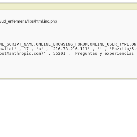
ud_enfermeria/libs/html.inc.php
NE_SCRIPT_NAME,ONLINE_BROWSING_FORUM,ONLINE_USER_TYPE,ON
owflat' , 17 , 'a' , '216.73.216.111' , '' , 'Mozilla/5.
bot@anthropic.com)' , 55201 , 'Preguntas y experiencias 