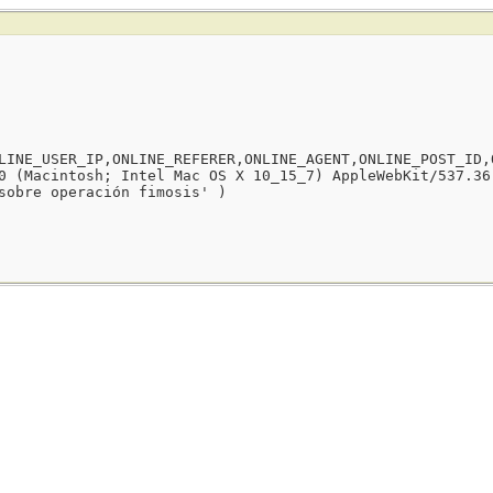
LINE_USER_IP,ONLINE_REFERER,ONLINE_AGENT,ONLINE_POST_ID,
0 (Macintosh; Intel Mac OS X 10_15_7) AppleWebKit/537.36
sobre operación fimosis' )