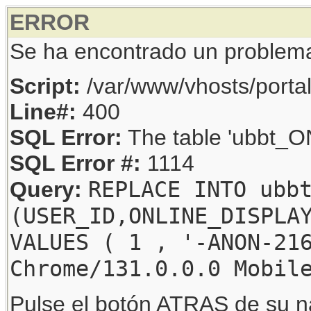
ERROR
Se ha encontrado un problem
Script:
/var/www/vhosts/porta
Line#:
400
SQL Error:
The table 'ubbt_ON
SQL Error #:
1114
REPLACE INTO ubb
Query:
(USER_ID,ONLINE_DISPLA
VALUES ( 1 , '-ANON-21
Chrome/131.0.0.0 Mobil
Pulse el botón ATRAS de su na