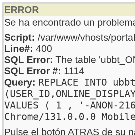
ERROR
Se ha encontrado un problem
Script:
/var/www/vhosts/porta
Line#:
400
SQL Error:
The table 'ubbt_ON
SQL Error #:
1114
REPLACE INTO ubb
Query:
(USER_ID,ONLINE_DISPLA
VALUES ( 1 , '-ANON-21
Chrome/131.0.0.0 Mobil
Pulse el botón ATRAS de su na