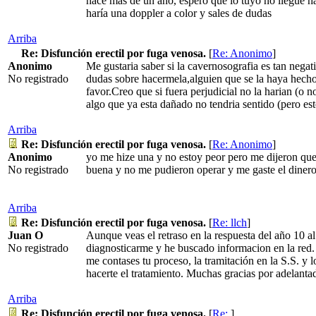
hace mas de un año, espero que lo tuyo no llegue ha
haría una doppler a color y sales de dudas
Arriba
Re: Disfunción erectil por fuga venosa.
[
Re: Anonimo
]
Anonimo
Me gustaria saber si la cavernosografia es tan nega
No registrado
dudas sobre hacermela,alguien que se la haya hecho
favor.Creo que si fuera perjudicial no la harian (o 
algo que ya esta dañado no tendria sentido (pero es
Arriba
Re: Disfunción erectil por fuga venosa.
[
Re: Anonimo
]
Anonimo
yo me hize una y no estoy peor pero me dijeron que
No registrado
buena y no me pudieron operar y me gaste el diner
Arriba
Re: Disfunción erectil por fuga venosa.
[
Re: llch
]
Juan O
Aunque veas el retraso en la respuesta del año 10 a
No registrado
diagnosticarme y he buscado informacion en la red.
me contases tu proceso, la tramitación en la S.S. y lo
hacerte el tratamiento. Muchas gracias por adelanta
Arriba
Re: Disfunción erectil por fuga venosa.
[
Re:
]