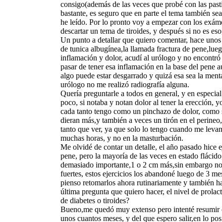
consigo(además de las veces que probé con las pasti
bastante, es seguro que en parte el tema también se
he leído. Por lo pronto voy a empezar con los exá
descartar un tema de tiroides, y después si no es eso,
Un punto a detallar que quiero comentar, hace unos 
de tunica albugínea,la llamada fractura de pene,lueg
inflamación y dolor, acudí al urólogo y no encontr
pasar de tener esa inflamación en la base del pene 
algo puede estar desgarrado y quizá esa sea la men
urólogo no me realizó radiografía alguna.
Quería preguntarle a todos en general, y en especia
poco, si notaba y notan dolor al tener la erección, 
cada tanto tengo como un pinchazo de dolor, como 
dieran más,y también a veces un tirón en el perineo
tanto que ver, ya que solo lo tengo cuando me levan
muchas horas, y no en la masturbación.
Me olvidé de contar un detalle, el año pasado hice e
pene, pero la mayoría de las veces en estado flácid
demasiado importante,1 o 2 cm más,sin embargo not
fuertes, estos ejercicios los abandoné luego de 3 m
pienso retomarlos ahora rutinariamente y también h
última pregunta que quiero hacer, el nivel de prolac
de diabetes o tiroides?
Bueno,me quedó muy extenso pero intenté resumir 
unos cuantos meses, y del que espero salir,en lo po