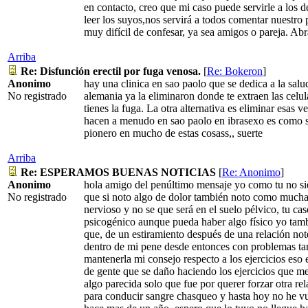
en contacto, creo que mi caso puede servirle a los d
leer los suyos,nos servirá a todos comentar nuestro
muy difícil de confesar, ya sea amigos o pareja. Ab
Arriba
Re: Disfunción erectil por fuga venosa.
[
Re: Bokeron
]
Anonimo
hay una clinica en sao paolo que se dedica a la salu
No registrado
alemania ya la eliminaron donde te extraen las celu
tienes la fuga. La otra alternativa es eliminar esas 
hacen a menudo en sao paolo en ibrasexo es como se 
pionero en mucho de estas cosass,, suerte
Arriba
Re: ESPERAMOS BUENAS NOTICIAS
[
Re: Anonimo
]
Anonimo
hola amigo del penúltimo mensaje yo como tu no si
No registrado
que si noto algo de dolor también noto como mucha
nervioso y no se que será en el suelo pélvico, tu ca
psicogénico aunque pueda haber algo físico yo tamb
que, de un estiramiento después de una relación no
dentro de mi pene desde entonces con problemas ta
mantenerla mi consejo respecto a los ejercicios eso
de gente que se daño haciendo los ejercicios que m
algo parecida solo que fue por querer forzar otra r
para conducir sangre chasqueo y hasta hoy no he vu