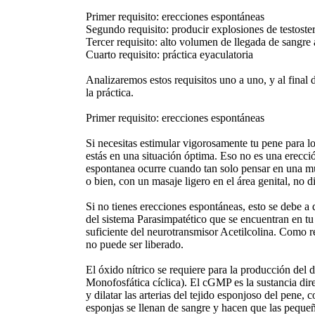
Primer requisito: erecciones espontáneas
Segundo requisito: producir explosiones de testoste
Tercer requisito: alto volumen de llegada de sangre 
Cuarto requisito: práctica eyaculatoria
Analizaremos estos requisitos uno a uno, y al final
la práctica.
Primer requisito: erecciones espontáneas
Si necesitas estimular vigorosamente tu pene para 
estás en una situación óptima. Eso no es una erecc
espontanea ocurre cuando tan solo pensar en una mu
o bien, con un masaje ligero en el área genital, no d
Si no tienes erecciones espontáneas, esto se debe a 
del sistema Parasimpatético que se encuentran en tu
suficiente del neurotransmisor Acetilcolina. Como r
no puede ser liberado.
El óxido nítrico se requiere para la producción del
Monofosfática cíclica). El cGMP es la sustancia dir
y dilatar las arterias del tejido esponjoso del pene,
esponjas se llenan de sangre y hacen que las peque