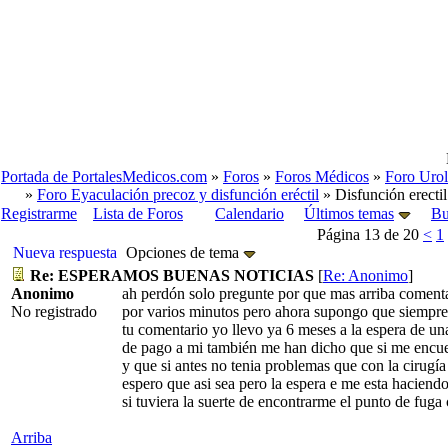
Portada de PortalesMedicos.com
»
Foros
»
Foros Médicos
»
Foro Urol
»
Foro Eyaculación precoz y disfunción eréctil
» Disfunción erectil
Registrarme
Lista de Foros
Calendario
Últimos temas
Bu
Página 13 de 20
<
1
Nueva respuesta
Opciones de tema
Re: ESPERAMOS BUENAS NOTICIAS
[
Re: Anonimo
]
Anonimo
ah perdón solo pregunte por que mas arriba comenta
No registrado
por varios minutos pero ahora supongo que siempre
tu comentario yo llevo ya 6 meses a la espera de u
de pago a mi también me han dicho que si me encue
y que si antes no tenia problemas que con la cirugía 
espero que asi sea pero la espera e me esta haciend
si tuviera la suerte de encontrarme el punto de fuga
Arriba