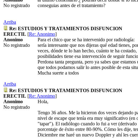
No registrado
conseguias antes de el tratamiento?
Arriba
Re: ESTUDIOS Y TRATAMIENTOS DISFUNCION
ERECTIL
[
Re: Anonimo
]
Anonimo
Para el chico que se ha intervenido por radiología:
No registrado
sería interesante que nos dijeras qué edad tienes, p
veces, dónde te lo han hecho, cuánto te ha costado, 
posibilidades tiene esa intervención de seguir funci
Perdona tanta pregunta, pero ya sabes que estamos
que todos podamos salir lo antes posible de esta sit
Mucha suerte a todos
Arriba
Re: ESTUDIOS Y TRATAMIENTOS DISFUNCION
ERECTIL
[
Re: Anonimo
]
Anonimo
Hola,
No registrado
Tengo 36 años. Me la hicieron dos veces dejando pa
nivel de escape que tenía era muy significativo (en
"tapar"). El radiólogo cuando lo fui a ver (derivad
porcentaje de éxito entre 80-90%. Cómo les dije, t
Diciembre me haré un nuevo Doppler y ahí les cue