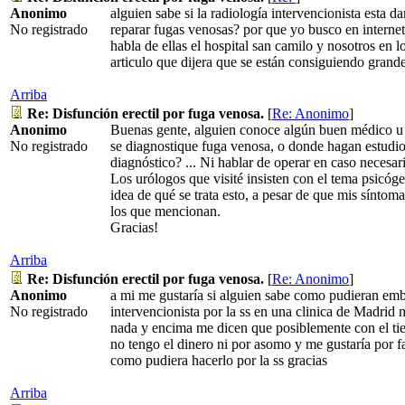
Anonimo
alguien sabe si la radiología intervencionista esta 
No registrado
reparar fugas venosas? por que yo busco en interne
habla de ellas el hospital san camilo y nosotros en l
articulo que dijera que se están consiguiendo grand
Arriba
Re: Disfunción erectil por fuga venosa.
[
Re: Anonimo
]
Anonimo
Buenas gente, alguien conoce algún buen médico u
No registrado
se diagnostique fuga venosa, o donde hagan estudios
diagnóstico? ... Ni hablar de operar en caso necesar
Los urólogos que visité insisten con el tema psicóg
idea de qué se trata esto, a pesar de que mis síntom
los que mencionan.
Gracias!
Arriba
Re: Disfunción erectil por fuga venosa.
[
Re: Anonimo
]
Anonimo
a mi me gustaría si alguien sabe como pudieran em
No registrado
intervencionista por la ss en una clinica de Madrid 
nada y encima me dicen que posiblemente con el ti
no tengo el dinero ni por asomo y me gustaría por f
como pudiera hacerlo por la ss gracias
Arriba