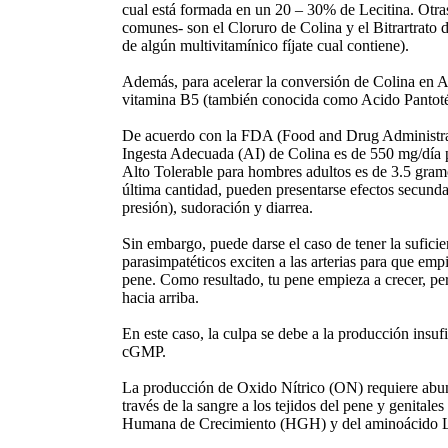
cual está formada en un 20 – 30% de Lecitina. Otr
comunes- son el Cloruro de Colina y el Bitrartrato d
de algún multivitamínico fíjate cual contiene).
Además, para acelerar la conversión de Colina en Ace
vitamina B5 (también conocida como Acido Pantoté
De acuerdo con la FDA (Food and Drug Administrat
Ingesta Adecuada (AI) de Colina es de 550 mg/día 
Alto Tolerable para hombres adultos es de 3.5 gramo
última cantidad, pueden presentarse efectos secund
presión), sudoración y diarrea.
Sin embargo, puede darse el caso de tener la suficie
parasimpatéticos exciten a las arterias para que emp
pene. Como resultado, tu pene empieza a crecer, pe
hacia arriba.
En este caso, la culpa se debe a la producción insu
cGMP.
La producción de Oxido Nítrico (ON) requiere abun
través de la sangre a los tejidos del pene y genital
Humana de Crecimiento (HGH) y del aminoácido L