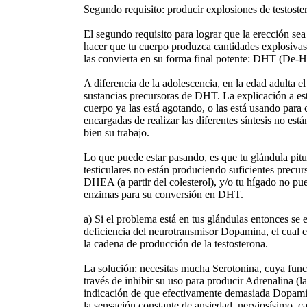
Segundo requisito: producir explosiones de testoste
El segundo requisito para lograr que la erección se
hacer que tu cuerpo produzca cantidades explosivas
las convierta en su forma final potente: DHT (De-H
A diferencia de la adolescencia, en la edad adulta e
sustancias precursoras de DHT. La explicación a esto
cuerpo ya las está agotando, o las está usando para c
encargadas de realizar las diferentes síntesis no es
bien su trabajo.
Lo que puede estar pasando, es que tu glándula pituit
testiculares no están produciendo suficientes precu
DHEA (a partir del colesterol), y/o tu hígado no pue
enzimas para su conversión en DHT.
a) Si el problema está en tus glándulas entonces se 
deficiencia del neurotransmisor Dopamina, el cual 
la cadena de producción de la testosterona.
La solución: necesitas mucha Serotonina, cuya func
través de inhibir su uso para producir Adrenalina (l
indicación de que efectivamente demasiada Dopamin
la sensación constante de ansiedad, nerviosísimo, 