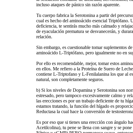
incluso ataques de pánico sin razón aparente.
Tu cuerpo fabrica la Serotonina a partir del precur
cual es hecho del aminoácido esencial Triptófano.
deficiencia, te sentirás mucho más calmado y relaja
de eyaculación prematura se desvanecerán, y durara
relación.
Sin embargo, es cuestionable tomar suplementos de
aminoácido L-Triptófano, pero igualmente no en s
Por ello es recomendable, mejor, tomar estos aminoá
en ellos. Me refiero a la Proteína de Suero de Leche
contiene L-Triptofano y L-Fenilalanina los que al e
natural, son completamente seguros.
b) Si los niveles de Dopamina y Serotonina son norm
estresado, pero tampoco excesivamente calmo y rel
las erecciones es por un trabajo deficiente de tu hí
estamos tratando, la función del hígado es proporci
Reductasa la cual hace la conversión de testostero
Es por eso que si tienes una erección con ángulo hac
Acetilcolina), tu pene se llena con sangre y se pon
Nítrico y cGMP) PERO permanece suave, entonces el