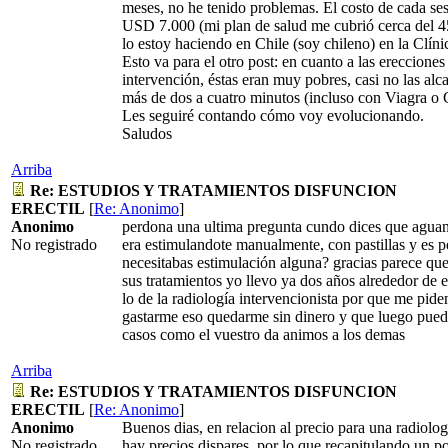
meses, no he tenido problemas. El costo de cada se
USD 7.000 (mi plan de salud me cubrió cerca del 45
lo estoy haciendo en Chile (soy chileno) en la Clín
Esto va para el otro post: en cuanto a las erecciones
intervención, éstas eran muy pobres, casi no las alc
más de dos a cuatro minutos (incluso con Viagra o C
Les seguiré contando cómo voy evolucionando.
Saludos
Arriba
Re: ESTUDIOS Y TRATAMIENTOS DISFUNCION
ERECTIL
[
Re: Anonimo
]
Anonimo
perdona una ultima pregunta cundo dices que aguant
No registrado
era estimulandote manualmente, con pastillas y es p
necesitabas estimulación alguna? gracias parece que
sus tratamientos yo llevo ya dos años alrededor de 
lo de la radiología intervencionista por que me pid
gastarme eso quedarme sin dinero y que luego pue
casos como el vuestro da animos a los demas
Arriba
Re: ESTUDIOS Y TRATAMIENTOS DISFUNCION
ERECTIL
[
Re: Anonimo
]
Anonimo
Buenos dias, en relacion al precio para una radiolog
No registrado
hay precios dispares, por lo que recapitulando un po