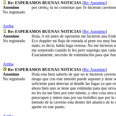
Re: ESPERAMOS BUENAS NOTICIAS
[
Re: Anonimo
]
Anonimo
por cierto¿ tu no comentas que Te hicieran cavernos
No registrado
Arriba
Re: ESPERAMOS BUENAS NOTICIAS
[
Re: Anonimo
]
Anonimo
Hola. A mí antes de operarme me hicieron una End
No registrado
Eco doppler mi flujo de entrada al pene era muy buen
malo, es decir, había fuga venosa. No me hicieron 
me sorprendo cuando lo leo pero supongo que cada
Exactamente, necesito de estimulación para que fun
Arriba
Re: ESPERAMOS BUENAS NOTICIAS
[
Re: Anonimo
]
Anonimo
Hola esta bien saberlo de que no te hicieron caverno
No registrado
riesgo que con este metodo puede suponer y tiene s
suficiente para detectar al detalle las fugas ya que
ahora bien uno se tiene que estimular para que sirv
no les ira tan bien por esto mismo ,y otra cosa sera
preocupen y miren mas por sus bolsillos que por la 
metodo de la caverno esta dentro del abanico de lo
aporte en este punto.