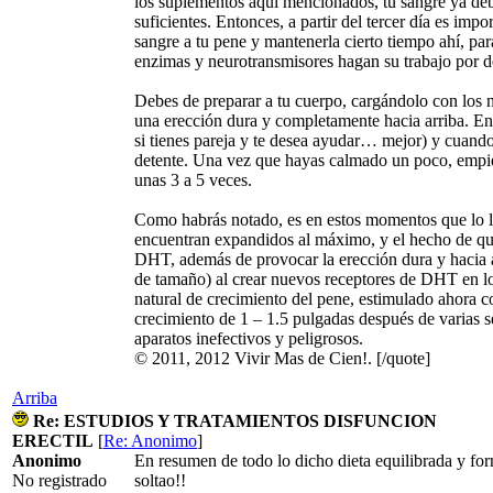
los suplementos aquí mencionados, tu sangre ya deb
suficientes. Entonces, a partir del tercer día es imp
sangre a tu pene y mantenerla cierto tiempo ahí, par
enzimas y neurotransmisores hagan su trabajo por d
Debes de preparar a tu cuerpo, cargándolo con los n
una erección dura y completamente hacia arriba. En
si tienes pareja y te desea ayudar… mejor) y cuando
detente. Una vez que hayas calmado un poco, empie
unas 3 a 5 veces.
Como habrás notado, es en estos momentos que lo l
encuentran expandidos al máximo, y el hecho de que
DHT, además de provocar la erección dura y hacia a
de tamaño) al crear nuevos receptores de DHT en lo
natural de crecimiento del pene, estimulado ahora c
crecimiento de 1 – 1.5 pulgadas después de varias
aparatos inefectivos y peligrosos.
© 2011, 2012 Vivir Mas de Cien!. [/quote]
Arriba
Re: ESTUDIOS Y TRATAMIENTOS DISFUNCION
ERECTIL
[
Re: Anonimo
]
Anonimo
En resumen de todo lo dicho dieta equilibrada y fo
No registrado
soltao!!