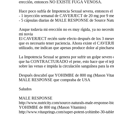
erección, entonces NO EXISTE FUGA VENOSA.
Hace poco sufría de Impotencia Sexual severa, entonces el 
- 1 inyección semanal de CAVERJECT de 20 mg por 9 me
- 5 cápsulas diarias de MALE RESPONSE de Source Natu
Anque todavia mi erección no es muy rígida, ya no necesi
mi novia
El CAVERJECT recién surte efecto después de los 3 meses de
que es necesario tener paciencia. Ahora existe el CAVE
utilizado, me indican que apenas produce dolor al pincharse
La Impotencia Sexual se genera por sufrir un golpe severo
que ha CONTRACTURADO el pene, esto hace que el tejido
sobre las venas e impida la circulación sanguínea para la er
Después descubrí que YOHIMBE de 800 mg (Mason Vitamin
MALE RESPONSE que compraba de USA
Saludos
MALE RESPONSE
http://www.nutricity.com/source-naturals-male-response-bio
YOHIMBE de 800 mg (Mason Vitamins)
http://www.vitasprings.com/super-potent-yohimbe-30-table