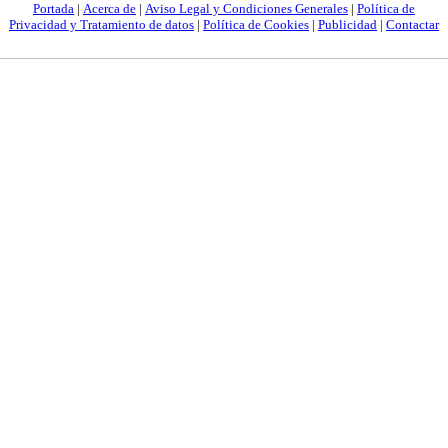
Portada
|
Acerca de
|
Aviso Legal y Condiciones Generales
|
Política de
Privacidad y Tratamiento de datos
|
Política de Cookies
|
Publicidad
|
Contactar