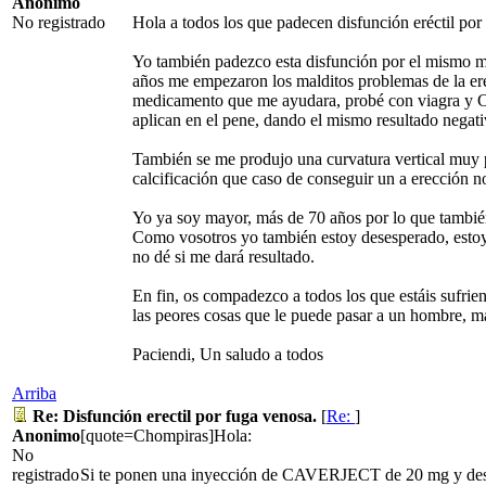
Anonimo
No registrado
Hola a todos los que padecen disfunción eréctil por
Yo también padezco esta disfunción por el mismo m
años me empezaron los malditos problemas de la er
medicamento que me ayudara, probé con viagra y C
aplican en el pene, dando el mismo resultado negati
También se me produjo una curvatura vertical muy
calcificación que caso de conseguir un a erección no
Yo ya soy mayor, más de 70 años por lo que también 
Como vosotros yo también estoy desesperado, estoy
no dé si me dará resultado.
En fin, os compadezco a todos los que estáis sufrie
las peores cosas que le puede pasar a un hombre, má
Paciendi, Un saludo a todos
Arriba
Re: Disfunción erectil por fuga venosa.
[
Re:
]
Anonimo
[quote=Chompiras]Hola:
No
registrado
Si te ponen una inyección de CAVERJECT de 20 mg y desp