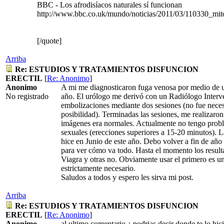
BBC - Los afrodisíacos naturales sí funcionan
http://www.bbc.co.uk/mundo/noticias/2011/03/110330_mit
[/quote]
Arriba
Re: ESTUDIOS Y TRATAMIENTOS DISFUNCION
ERECTIL
[
Re: Anonimo
]
Anonimo
A mi me diagnosticaron fuga venosa por medio de 
No registrado
año. El urólogo me derivó con un Radiólogo Interve
embolizaciones mediante dos sesiones (no fue necesa
posibilidad). Terminadas las sesiones, me realizar
imágenes era normales. Actualmente no tengo probl
sexuales (erecciones superiores a 15-20 minutos). L
hice en Junio de este año. Debo volver a fin de añ
para ver cómo va todo. Hasta el momento los resul
Viagra y otras no. Obviamente usar el primero es un
estrictamente necesario.
Saludos a todos y espero les sirva mi post.
Arriba
Re: ESTUDIOS Y TRATAMIENTOS DISFUNCION
ERECTIL
[
Re: Anonimo
]
Anonimo
al ultimo comentario ¿ podrias decir donde te lo hic