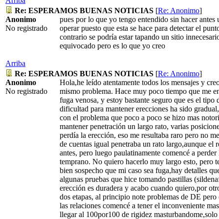
Arriba
Re: ESPERAMOS BUENAS NOTICIAS
[
Re: Anonimo
]
Anonimo
pues por lo que yo tengo entendido sin hacer antes 
No registrado
operar puesto que esta se hace para detectar el punt
contrario se podría estar tapando un sitio innecesari
equivocado pero es lo que yo creo
Arriba
Re: ESPERAMOS BUENAS NOTICIAS
[
Re: Anonimo
]
Anonimo
Hola,he leído atentamente todos los mensajes y creo
No registrado
mismo problema. Hace muy poco tiempo que me ente
fuga venosa, y estoy bastante seguro que es el tipo
dificultad para mantener erecciones ha sido gradu
con el problema que poco a poco se hizo mas notorio
mantener penetración un largo rato, varias posicio
perdía la erección, eso me resultaba raro pero no 
de cuentas igual penetraba un rato largo,aunque el 
antes, pero luego paulatinamente comencé a perder 
temprano. No quiero hacerlo muy largo esto, pero te
bien sospecho que mi caso sea fuga,hay detalles que
algunas pruebas que hice tomando pastillas (sildenafil
erección es duradera y acabo cuando quiero,por otr
dos etapas, al principio note problemas de DE pero
las relaciones comencé a tener el inconveniente mas
llegar al 100por100 de rigidez masturbandome,solo 